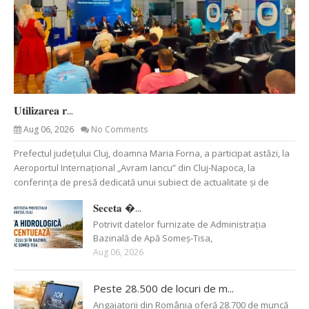
𝐔𝐭𝐢𝐥𝐢𝐳𝐚𝐫𝐞𝐚 𝐫...
Aug 06, 2026
No Comments
Prefectul județului Cluj, doamna Maria Forna, a participat astăzi, la
Aeroportul Internațional „Avram Iancu” din Cluj-Napoca, la
conferința de presă dedicată unui subiect de actualitate și de
𝐒𝐞𝐜𝐞𝐭𝐚 �...
Potrivit datelor furnizate de Administrația
Bazinală de Apă Someș-Tisa,
Aug 06, 2026
Peste 28.500 de locuri de m...
Angajatorii din România oferă 28.700 de muncă