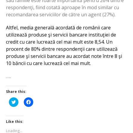
sau familie este foarte importantă pentru 26% dintre
respondenţi, fiind cotată aproape în mod similar cu
recomandarea serviciilor de către un agent (27%).
Altfel, media generală acordată de românii care
utilizează produse şi servicii bancare instituţiei de
credit cu care lucrează cel mai mult este 8,54. Un
procent de 80% dintre respondenţii care utilizează
produse şi servicii bancare au acordat note între 8 şi
10 băncii cu care lucrează cel mai mult.
…..
Share this:
Click
Click
to
to
share
share
on
on
Twitter
Facebook
(Opens
(Opens
Like this:
in
in
new
new
Loading...
window)
window)