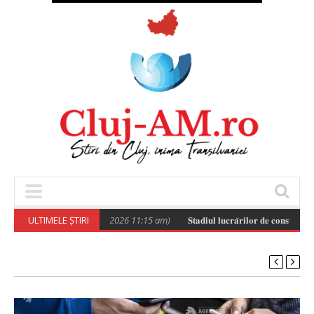
Poza zilei
ULTIMELE ȘTIRI
(August 6, 2026 11:15 am)
𝐒𝐭𝐚𝐝𝐢𝐮𝐥 𝐥𝐮𝐜𝐫𝐚̆𝐫𝐢𝐥𝐨𝐫 𝐝𝐞 𝐜𝐨𝐧𝐬𝐭𝐫𝐮𝐢𝐫𝐞 𝐚 𝐯𝐢