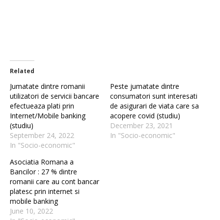
Related
Jumatate dintre romanii
Peste jumatate dintre
utilizatori de servicii bancare
consumatori sunt interesati
efectueaza plati prin
de asigurari de viata care sa
Internet/Mobile banking
acopere covid (studiu)
(studiu)
December 23, 2021
September 24, 2022
In "Socio-economic"
In "Socio-economic"
Asociatia Romana a
Bancilor : 27 % dintre
romanii care au cont bancar
platesc prin internet si
mobile banking
June 10, 2022