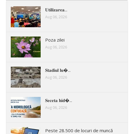
𝐔𝐭𝐢𝐥𝐢𝐳𝐚𝐫𝐞𝐚...
Aug 06, 2026
Poza zilei
Aug 06, 2026
𝐒𝐭𝐚𝐝𝐢𝐮𝐥 𝐥𝐮�...
Aug 06, 2026
𝐒𝐞𝐜𝐞𝐭𝐚 𝐡𝐢𝐝�...
Aug 06, 2026
Peste 28.500 de locuri de muncă