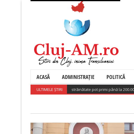
ACASĂ
ADMINISTRAȚIE
POLITICĂ
 Investește Acasă”. Românii din străinătate pot primi până la 200.000 de
ULTIMELE ȘTIRI