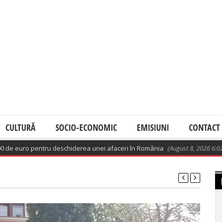
CULTURĂ
SOCIO-ECONOMIC
EMISIUNI
CONTACT
 euro pentru deschiderea unei afaceri în România
(August 8, 2026 6:02 am)