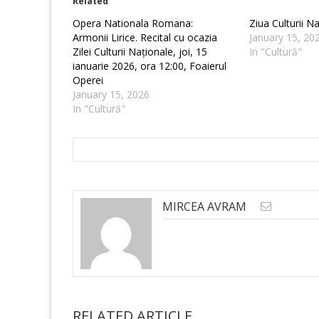
Related
Opera Nationala Romana:
Ziua Culturii N
Armonii Lirice. Recital cu ocazia
January 15, 20
Zilei Culturii Naționale, joi, 15
In "Cultură"
ianuarie 2026, ora 12:00, Foaierul
Operei
January 15, 2026
In "Cultură"
MIRCEA AVRAM
RELATED ARTICLE