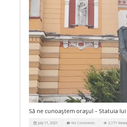
Să ne cunoaştem oraşul – Statuia lui
July 11, 2021
No Comments
2,171 Views