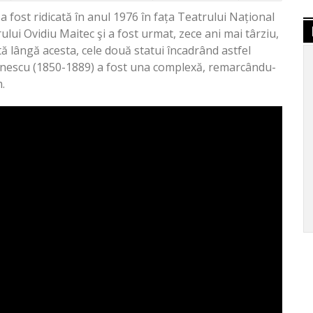
a fost ridicată în anul 1976 în fața Teatrului Național
ui Ovidiu Maitec şi a fost urmat, zece ani mai târziu,
tă lângă acesta, cele două statui încadrând astfel
Eminescu (1850-1889) a fost una complexă, remarcându-
.