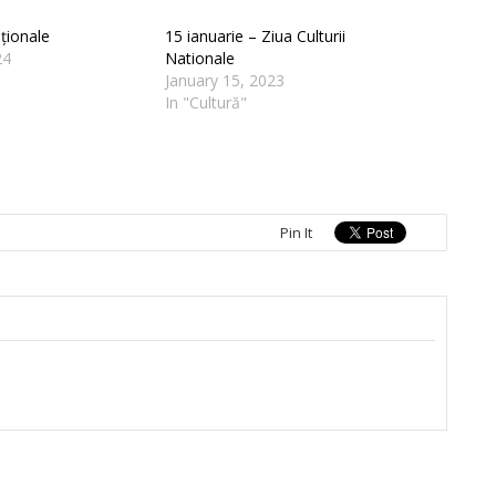
aționale
15 ianuarie – Ziua Culturii
24
Nationale
January 15, 2023
In "Cultură"
Pin It