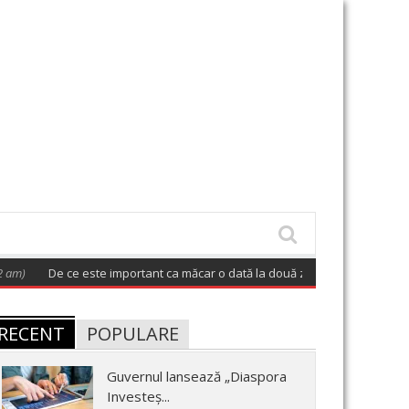
De ce este important ca măcar o dată la două zile să avem o oră de efor
RECENT
POPULARE
Guvernul lansează „Diaspora
Investeș...