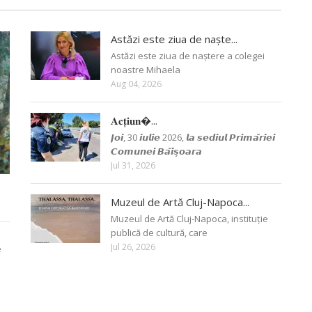
Astăzi este ziua de naște...
Astăzi este ziua de naștere a colegei
noastre Mihaela
Aug 04, 2026
𝐀𝐜𝐭̦𝐢𝐮𝐧�...
𝙅𝙤𝙞, 30 𝙞𝙪𝙡𝙞𝙚 2026, 𝙡𝙖 𝙨𝙚𝙙𝙞𝙪𝙡 𝙋𝙧𝙞𝙢𝙖̆𝙧𝙞𝙚𝙞
𝘾𝙤𝙢𝙪𝙣𝙚𝙞 𝘽𝙖̆𝙞𝙨̦𝙤𝙖𝙧𝙖
Jul 31, 2026
Muzeul de Artă Cluj-Napoca...
Muzeul de Artă Cluj-Napoca, instituție
publică de cultură, care
Jul 26, 2026
e