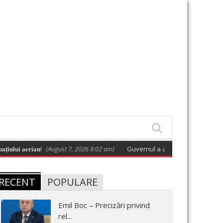
𝐚𝐞𝐫𝐢𝐚𝐧!
(August 7, 2026 8:02 am)
Guvernul a adoptat o hotărâre care apro
RECENT
POPULARE
Emil Boc – Precizări privind
rel...