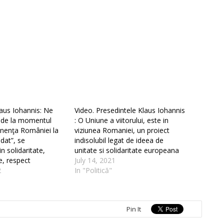
laus Iohannis: Ne
Video. Presedintele Klaus Iohannis
i de la momentul
: O Uniune a viitorului, este in
enenţa României la
viziunea Romaniei, un proiect
dat”, se
indisolubil legat de ideea de
n solidaritate,
unitate si solidaritate europeana
e, respect
July 14, 2021
2
In "Politică"
Pin It