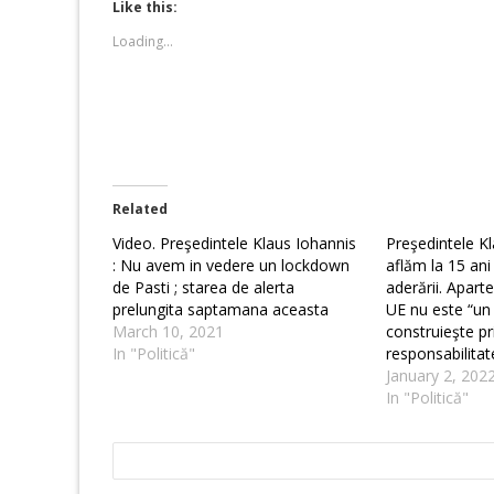
(Opens
(Opens
Like this:
in
in
new
new
Loading...
window)
window)
Related
Video. Preşedintele Klaus Iohannis
Preşedintele K
: Nu avem in vedere un lockdown
aflăm la 15 an
de Pasti ; starea de alerta
aderării. Apart
prelungita saptamana aceasta
UE nu este “un 
March 10, 2021
construieşte pri
In "Politică"
responsabilitat
January 2, 202
In "Politică"