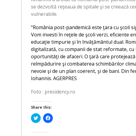
se dezvoltă reţeaua de spitale şi se creează ce
vulnerabile.
“România post-pandemică este ţara cu şcoli si
Vom investi în reţele de şcoli verzi, eficiente 
educaţie timpurie şi în învăţământul dual. Ro
digitalizată, cu companii de stat reformate, cu 
oportunităţi de afaceri. O ţară care protejează
reîmpădurire şi combaterea schimbărilor clima
nevoie şi de un plan coerent, şi de bani. Din 
Iohannis. AGERPRES
Foto : presidency.ro
Share this:
Click
Click
to
to
share
share
on
on
Twitter
Facebook