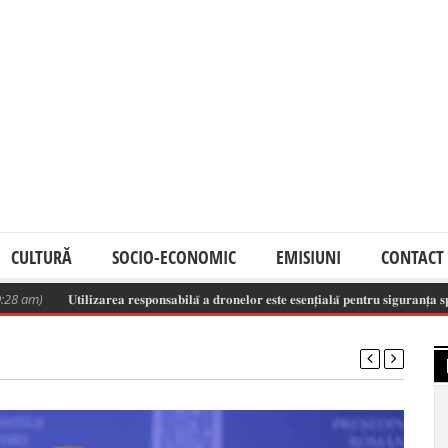
CULTURĂ
SOCIO-ECONOMIC
EMISIUNI
CONTACT
𝐔𝐭𝐢𝐥𝐢𝐳𝐚𝐫𝐞𝐚 𝐫𝐞𝐬𝐩𝐨𝐧𝐬𝐚𝐛𝐢𝐥𝐚̆ 𝐚 𝐝𝐫𝐨𝐧𝐞𝐥𝐨𝐫 𝐞𝐬𝐭𝐞 𝐞𝐬𝐞𝐧𝐭̦𝐢𝐚𝐥𝐚̆ 𝐩𝐞𝐧𝐭𝐫𝐮 𝐬𝐢𝐠𝐮𝐫𝐚𝐧𝐭̦𝐚 𝐬𝐩𝐚𝐭̦𝐢𝐮𝐥𝐮𝐢 