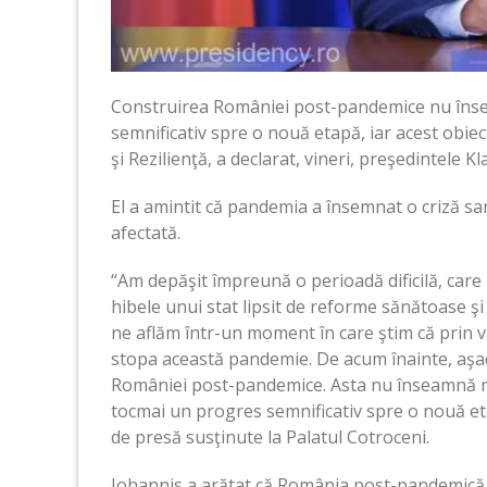
Construirea României post-pandemice nu însea
semnificativ spre o nouă etapă, iar acest obiec
şi Rezilienţă, a declarat, vineri, preşedintele K
El a amintit că pandemia a însemnat o criză sa
afectată.
“Am depăşit împreună o perioadă dificilă, care
hibele unui stat lipsit de reforme sănătoase şi
ne aflăm într-un moment în care ştim că prin v
stopa această pandemie. De acum înainte, aşad
României post-pandemice. Asta nu înseamnă nic
tocmai un progres semnificativ spre o nouă etap
de presă susţinute la Palatul Cotroceni.
Iohannis a arătat că România post-pandemică es