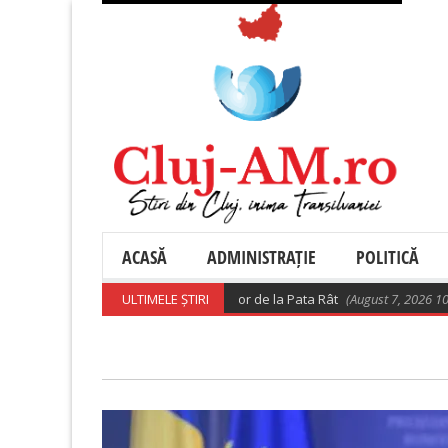
ACASĂ
ADMINISTRAȚIE
POLITICĂ
recizări privind relocarea rromilor de la Pata Rât
ULTIMELE ȘTIRI
(August 7, 2026 10:28 am)