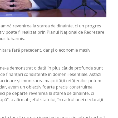
mnă revenirea la starea de dinainte, ci un progres
tiv poate fi realizat prin Planul Naţional de Redresare
laus Iohannis.
nitară fără precedent, dar şi o economie masiv
 ne-a demonstrat o dată în plus cât de profunde sunt
 de finanţări consistente în domenii esenţiale. Astăzi
accinare şi imunizarea majorităţii cetăţenilor putem
ar, avem un obiectiv foarte precis: construirea
i pe departe revenirea la starea de dinainte, ci
ă”, a afirmat şeful statului, în cadrul unei declaraţii
te ţara în care se investeşte masiv în infrastructură,