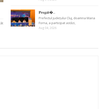
𝐏𝐫𝐞𝐠𝐚̆𝐭�...
Prefectul județului Cluj, doamna Maria
Forna, a participat astăzi,
Rât
Aug 04, 2026