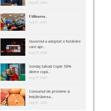
Aug 07, 2026
𝐔𝐭𝐢𝐥𝐢𝐳𝐚𝐫𝐞𝐚...
Aug 07, 2026
Guvernul a adoptat o hotărâre
care apr...
Aug 07, 2026
Sondaj Salvați Copiii: 58%
dintre copii...
Aug 07, 2026
Consumul de proteine și
îmbătrânirea...
Aug 07, 2026