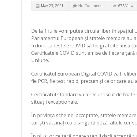
May 23, 2021
No Comments
678 Views
De la 1 iulie vom putea circula liber în spațiul
Parlamentul European și statele membre au aju
fi dorit ca testele COVID să fie gratuite, însă 
Certificatele COVID sunt emise de fiecare țară
Uniune.
Certificatul European Digital COVID va fi elibe
fie PCR, fie test rapid, precum și celor care au 
Certificatul standard va fi recunoscut de toate 
situații excepționale.
În privința schemei acceptate, statele membre 
turiști vaccinați cu o singură doză, altele cer
În plus, orice țară poate stabili dacă acceptă tu