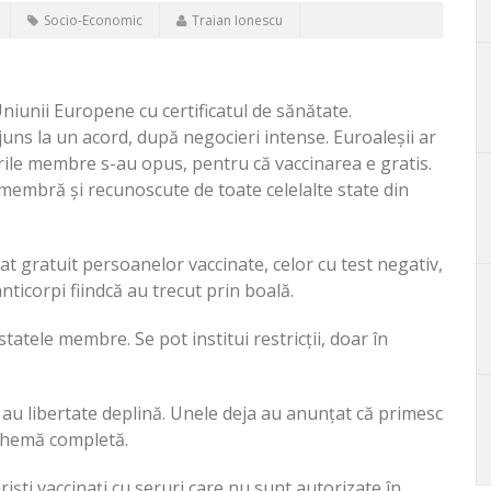
Socio-Economic
Traian Ionescu
 Uniunii Europene cu certificatul de sănătate.
ns la un acord, după negocieri intense. Euroaleșii ar
țările membre s-au opus, pentru că vaccinarea e gratis.
 membră și recunoscute de toate celelalte state din
rat gratuit persoanelor vaccinate, celor cu test negativ,
anticorpi fiindcă au trecut prin boală.
statele membre. Se pot institui restricții, doar în
au libertate deplină. Unele deja au anunțat că primesc
 schemă completă.
riști vaccinați cu seruri care nu sunt autorizate în