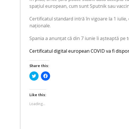
spațiul european, cum sunt Sputnik sau vaccin
Certificatul standard intră în vigoare la 1 iulie,
naționale.
Spania a anunțat că din 7 iunie îi așteaptă pe t
Certificatul digital european COVID va fi dispo
Share this:
Click
Click
to
to
share
share
on
on
Twitter
Facebook
(Opens
(Opens
Like this:
in
in
new
new
Loading...
window)
window)