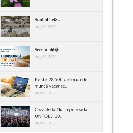
𝐒𝐭𝐚𝐝𝐢𝐮𝐥 𝐥𝐮�...
Aug 06, 2026
𝐒𝐞𝐜𝐞𝐭𝐚 𝐡𝐢𝐝�...
Aug 06, 2026
Peste 28.500 de locuri de
muncă vacante...
Aug 06, 2026
Cazările la Cluj în perioada
UNTOLD 20...
Aug 06, 2026