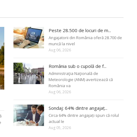
Peste 28.500 de locuri de m...
Angajatorii din România oferă 28.700 de
muncă la nivel
Aug 06, 2026
România sub o cupolă de f...
Administraţia Naţională de
Meteorologie (ANM) avertizează că
România va
Aug 06, 2026
Sondaj: 64% dintre angajaț...
Circa 64% dintre angajați spun că rolul
ă
actual le
e
Aug 05, 2026