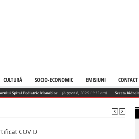
CULTURĂ
SOCIO-ECONOMIC
EMISIUNI
CONTACT
𝐮𝐢 𝐒𝐩𝐢𝐭𝐚𝐥 𝐏𝐞𝐝𝐢𝐚𝐭𝐫𝐢𝐜 𝐌𝐨𝐧𝐨𝐛𝐥𝐨𝐜 .
(August 6, 2026 11:13 am)
𝐒𝐞𝐜𝐞𝐭𝐚 𝐡𝐢𝐝𝐫𝐨𝐥𝐨𝐠𝐢𝐜𝐚̆ 
rtificat COVID