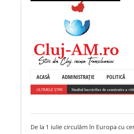
ACASĂ
ADMINISTRAȚIE
POLITICĂ
ULTIMELE ȘTIRI
𝐒𝐭𝐚𝐝𝐢𝐮𝐥 𝐥𝐮𝐜𝐫𝐚̆𝐫𝐢𝐥𝐨𝐫 𝐝𝐞 𝐜𝐨𝐧𝐬𝐭𝐫𝐮𝐢𝐫𝐞 𝐚 𝐯𝐢𝐢𝐭𝐨𝐫𝐮
De la 1 iulie circulăm în Europa cu ce