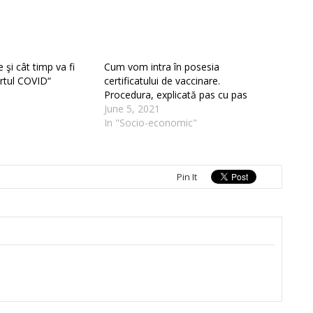
 şi cât timp va fi
Cum vom intra în posesia
ortul COVID“
certificatului de vaccinare.
Procedura, explicată pas cu pas
June 5, 2021
In "Socio-economic"
Pin It