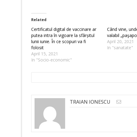
Related
Certificatul digital de vaccinare ar
Când vine, unde
putea intra în vigoare la sfârșitul
valabil „paşap
lunii iunie. În ce scopuri va fi
April 20, 2021
folosit
In "sanatate"
April 15, 2021
In "Socio-economic"
TRAIAN IONESCU