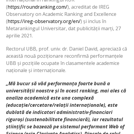
(
https://roundranking.com/
), acreditat de IREG
Observatory on Academic Ranking and Excellence
(
https://ireg-observatory.org/en/
) și inclus în
Metarankingul Universitar, dat publicității marți, 27
aprilie 2021.
Rectorul UBB, prof. univ. dr. Daniel David, apreciază că
această nouă poziționare reconfirmă performanțele
UBB și pozițiile ocupate în clasamentele academice
naționale și internaționale.
„Mă bucur să văd performanța foarte bună a
universității noastre și în acest ranking, mai ales că
analiza academică este una complexă
(educație/cercetare/relații internaționale), este
dublată de indicatori administrativ-financiari
riguroși (sustenabilitate financiară), iar rezultatul
științific se bazează pe sistemul performant Web of
Science (prin Clarivate Analytics). Dincolo de rolul