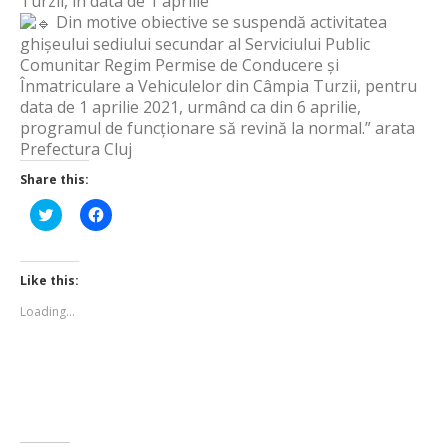
Turzii, în data de 1 aprilie
Din motive obiective se suspendă activitatea
ghișeului sediului secundar al Serviciului Public
Comunitar Regim Permise de Conducere și
Înmatriculare a Vehiculelor din Câmpia Turzii, pentru
data de 1 aprilie 2021, urmând ca din 6 aprilie,
programul de funcționare să revină la normal.” arata
Prefectura Cluj
Share this:
Click
Click
to
to
share
share
on
on
Twitter
Facebook
(Opens
(Opens
Like this:
in
in
new
new
Loading...
window)
window)