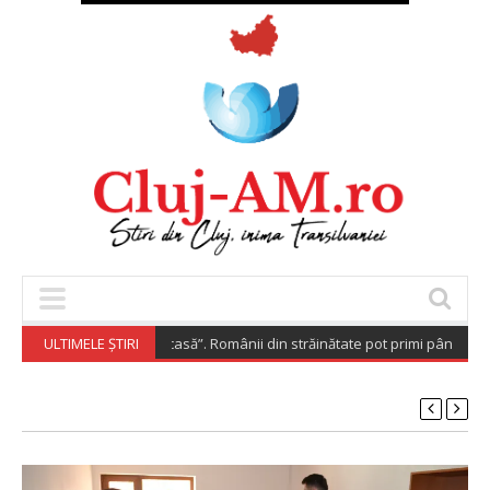
Diaspora Investește Acasă”. Românii din străinătate pot primi până la 200
ULTIMELE ȘTIRI