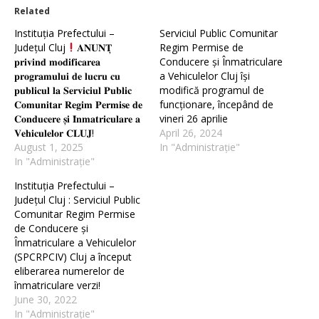
Related
Instituția Prefectului –
Serviciul Public Comunitar
Județul Cluj
𝐀𝐍𝐔𝐍𝐓̦
Regim Permise de
𝐩𝐫𝐢𝐯𝐢𝐧𝐝 𝐦𝐨𝐝𝐢𝐟𝐢𝐜𝐚𝐫𝐞𝐚
Conducere și Înmatriculare
𝐩𝐫𝐨𝐠𝐫𝐚𝐦𝐮𝐥𝐮𝐢 𝐝𝐞 𝐥𝐮𝐜𝐫𝐮 𝐜𝐮
a Vehiculelor Cluj își
𝐩𝐮𝐛𝐥𝐢𝐜𝐮𝐥 𝐥𝐚 𝐒𝐞𝐫𝐯𝐢𝐜𝐢𝐮𝐥 𝐏𝐮𝐛𝐥𝐢𝐜
modifică programul de
𝐂𝐨𝐦𝐮𝐧𝐢𝐭𝐚𝐫 𝐑𝐞𝐠𝐢𝐦 𝐏𝐞𝐫𝐦𝐢𝐬𝐞 𝐝𝐞
funcționare, începând de
𝐂𝐨𝐧𝐝𝐮𝐜𝐞𝐫𝐞 𝐬̦𝐢 𝐈̂𝐧𝐦𝐚𝐭𝐫𝐢𝐜𝐮𝐥𝐚𝐫𝐞 𝐚
vineri 26 aprilie
𝐕𝐞𝐡𝐢𝐜𝐮𝐥𝐞𝐥𝐨𝐫 𝐂𝐋𝐔𝐉!
April 26, 2024
August 1, 2025
In "Administrație"
In "Administrație"
Instituția Prefectului –
Județul Cluj : Serviciul Public
Comunitar Regim Permise
de Conducere și
Înmatriculare a Vehiculelor
(SPCRPCIV) Cluj a început
eliberarea numerelor de
înmatriculare verzi!
June 30, 2022
In "Administrație"