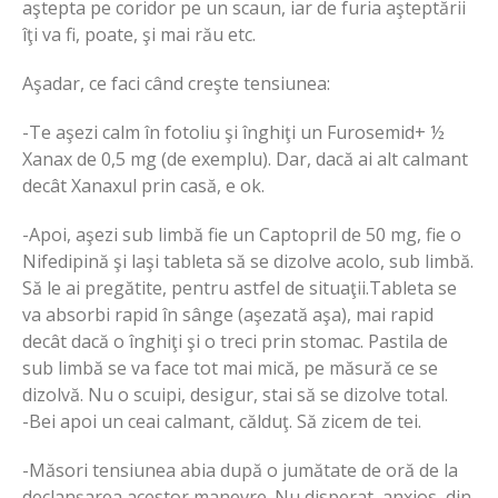
aştepta pe coridor pe un scaun, iar de furia aşteptării
îţi va fi, poate, şi mai rău etc.
Aşadar, ce faci când creşte tensiunea:
-Te aşezi calm în fotoliu şi înghiţi un Furosemid+ ½
Xanax de 0,5 mg (de exemplu). Dar, dacă ai alt calmant
decât Xanaxul prin casă, e ok.
-Apoi, aşezi sub limbă fie un Captopril de 50 mg, fie o
Nifedipină şi laşi tableta să se dizolve acolo, sub limbă.
Să le ai pregătite, pentru astfel de situaţii.Tableta se
va absorbi rapid în sânge (aşezată aşa), mai rapid
decât dacă o înghiţi şi o treci prin stomac. Pastila de
sub limbă se va face tot mai mică, pe măsură ce se
dizolvă. Nu o scuipi, desigur, stai să se dizolve total.
-Bei apoi un ceai calmant, călduţ. Să zicem de tei.
-Măsori tensiunea abia după o jumătate de oră de la
declanşarea acestor manevre. Nu disperat, anxios, din