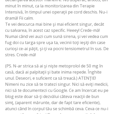
minut în minut, ca la monitorizarea din Terapie
Intensivă, în timpul unei operaţii pe cord deschis. Nu-i
dramă! Fii calm.
Te vei descurca mai bine şi mai eficient singur, decât
cu salvarea, în acest caz specific. Heeey! Crede-mă!
Numai când vei auzi cum sună sirena, şi vei vedea cum
fug doi cu targa spre uşa ta, vecinii toţi ieşiţi din case
curioşi ce-ai păţit, şi-ţi va pocni tensiometrul în sus. De
stres. Crede-mă!
(PS. N-ar strica să ai şi nişte metoprolol de 50 mg în
casă, dacă ai palpitaţii şi bate inima repede. Înghite
unul. Deseori, e suficient ca să treacă.) ATENŢIE!
Nimeni nu zice să te tratezi singur. Nici să eviţi medicii,
nici să te documentezi cu Google. Ce am încercat eu pe
blog este doar să-ţi dezvălui câteva reacţii de bun
simţ, (aparent mărunte, dar de fapt tare eficiente),
atunci când în corpul tău se schimbă ceva. Ceva ce nu-i