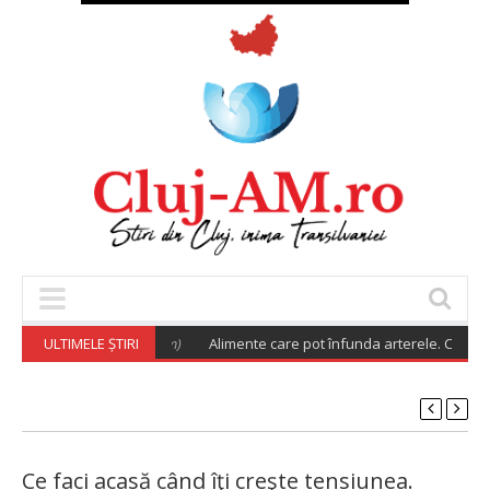
(August 5, 2026 6:02 am)
ULTIMELE ȘTIRI
Alimente care pot înfunda arterele. Cu ce le poţ
Ce faci acasă când îţi creşte tensiunea.