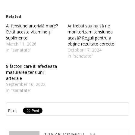
Related
Ai tensiune arterială mare?
Ar trebui sau nu să ne
Evită aceste vitamine și
monitorizam tensiunea
suplimente
acasă? Reguli pentru a
March 11, 2026
obține rezultate corecte
In "sanatate"
October 17, 2024
In "sanatate"
8 factori care iti afecteaza
masurarea tensiunii
arteriale
September 16, 2022
In "sanatate"
Pin It
TRAIAN IONESCU