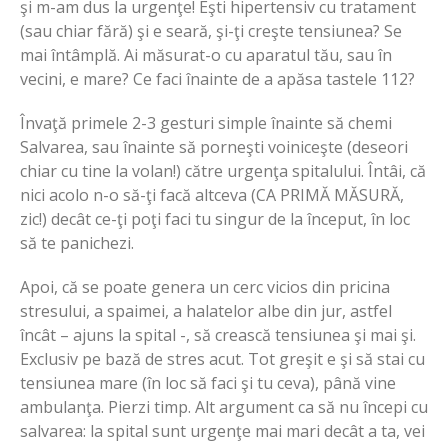
şi m-am dus la urgenţe! Eşti hipertensiv cu tratament
(sau chiar fără) şi e seară, şi-ţi creşte tensiunea? Se
mai întâmplă. Ai măsurat-o cu aparatul tău, sau în
vecini, e mare? Ce faci înainte de a apăsa tastele 112?
Învaţă primele 2-3 gesturi simple înainte să chemi
Salvarea, sau înainte să porneşti voiniceşte (deseori
chiar cu tine la volan!) către urgenţa spitalului. Întâi, că
nici acolo n-o să-ţi facă altceva (CA PRIMĂ MĂSURĂ,
zic!) decât ce-ţi poţi faci tu singur de la început, în loc
să te panichezi.
Apoi, că se poate genera un cerc vicios din pricina
stresului, a spaimei, a halatelor albe din jur, astfel
încât – ajuns la spital -, să crească tensiunea şi mai şi.
Exclusiv pe bază de stres acut. Tot greşit e şi să stai cu
tensiunea mare (în loc să faci şi tu ceva), până vine
ambulanţa. Pierzi timp. Alt argument ca să nu începi cu
salvarea: la spital sunt urgenţe mai mari decât a ta, vei