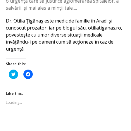
o urgenţă care să justifice aglomerarea spitalelor, a
salvării, şi mai ales a minţii tale….
Dr. Otilia Ţigănaş este medic de familie în Arad, şi
cunoscut prozator, iar pe blogul său, otiliatiganas.ro,
povesteşte cu umor diverse situaţii medicale
învăţându-i pe oameni cum să acţioneze în caz de
urgenţă.
Share this:
Click
Click
to
to
share
share
on
on
Twitter
Facebook
(Opens
(Opens
Like this:
in
in
new
new
Loading...
window)
window)