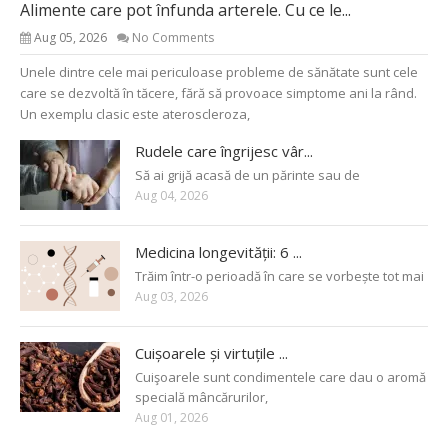
Alimente care pot înfunda arterele. Cu ce le...
Aug 05, 2026
No Comments
Unele dintre cele mai periculoase probleme de sănătate sunt cele
care se dezvoltă în tăcere, fără să provoace simptome ani la rând.
Un exemplu clasic este ateroscleroza,
Rudele care îngrijesc vâr...
Să ai grijă acasă de un părinte sau de
Aug 04, 2026
Medicina longevității: 6 ...
Trăim într-o perioadă în care se vorbește tot mai
Aug 03, 2026
Cuișoarele și virtuțile ...
Cuişoarele sunt condimentele care dau o aromă
specială mâncărurilor,
Aug 01, 2026