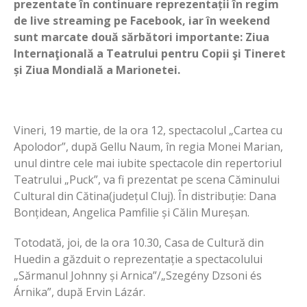
prezentate în continuare reprezentații în regim
de live streaming pe Facebook, iar în weekend
sunt marcate două sărbători importante: Ziua
Internaţională a Teatrului pentru Copii şi Tineret
și Ziua Mondială a Marionetei.
Vineri, 19 martie, de la ora 12, spectacolul „Cartea cu
Apolodor”, după Gellu Naum, în regia Monei Marian,
unul dintre cele mai iubite spectacole din repertoriul
Teatrului „Puck”, va fi prezentat pe scena Căminului
Cultural din Cătina(județul Cluj). În distribuție: Dana
Bonțidean, Angelica Pamfilie și Călin Mureșan.
Totodată, joi, de la ora 10.30, Casa de Cultură din
Huedin a găzduit o reprezentație a spectacolului
„Sărmanul Johnny și Arnica”/„Szegény Dzsoni és
Árnika”, după Ervin Lázár.