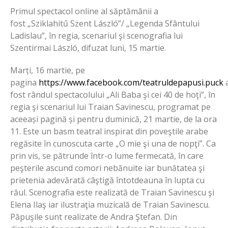
Primul spectacol online al săptămânii a
fost
„Sziklahitű Szent László”/ „Legenda Sfântului
Ladislau”, în regia, scenariul şi scenografia lui
Szentirmai László, difuzat luni, 15 martie.
Marți, 16 martie, pe
pagina
https://www.facebook.com/teatruldepapusi.puck
fost rândul spectacolului
„Ali Baba şi cei 40 de hoţi”, în
regia şi scenariul lui Traian Savinescu, programat pe
aceeași pagină și pentru duminică, 21 martie, de la ora
11. Este un basm teatral inspirat din poveştile arabe
regăsite în cunoscuta carte „O mie şi una de nopţi”. Ca
prin vis, se pătrunde într-o lume fermecată, în care
peşterile ascund comori nebănuite iar bunătatea şi
prietenia adevărată câştigă întotdeauna în lupta cu
răul. Scenografia este realizată de Traian Savinescu şi
Elena Ilaş iar ilustraţia muzicală de Traian Savinescu.
Păpuşile sunt realizate de Andra Ştefan. Din