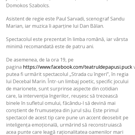
Domokos Szabolcs.
Asistent de regie este Paul Sarvadi, scenograf Sandu
Marian, iar muzica îi aparține lui Dan Bălan.
Spectacolul este prezentat în limba română, iar vârsta
minimă recomandată este de patru ani.
De asemenea, de la ora 19, pe
pagina
https://www.facebook.com/teatruldepapusi.puck
putea fi urmărit spectacolul „Strada cu îngeri”, în regia
lui Decebal Marin. Î
ntr-un limbaj poetic, specific jocului
de marionete, sunt surprinse aspecte din cotidian
care, la intervenția îngerilor, reușesc să trezească
binele în sufletul omului, făcându-l să devină mai
conștient de frumusețea din jurul său. Este primul
spectacol de acest tip care pune un accent deosebit pe
inteligența emoțională, urmărind să reconstruiască
acea punte care leagă raționalitatea oamenilor mari