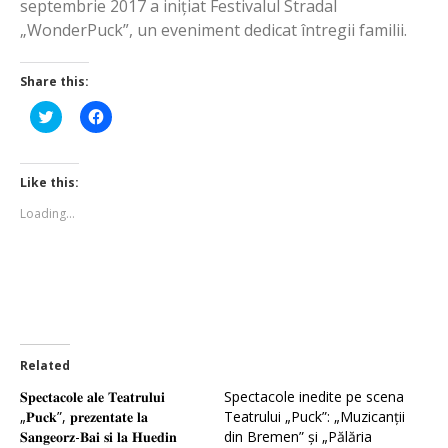
septembrie 2017 a inițiat Festivalul Stradal
„WonderPuck”, un eveniment dedicat întregii familii.
Share this:
Click
Click
to
to
share
share
on
on
Twitter
Facebook
(Opens
(Opens
Like this:
in
in
new
new
Loading...
window)
window)
Related
𝐒𝐩𝐞𝐜𝐭𝐚𝐜𝐨𝐥𝐞 𝐚𝐥𝐞 𝐓𝐞𝐚𝐭𝐫𝐮𝐥𝐮𝐢
Spectacole inedite pe scena
„𝐏𝐮𝐜𝐤”, 𝐩𝐫𝐞𝐳𝐞𝐧𝐭𝐚𝐭𝐞 𝐥𝐚
Teatrului „Puck”: „Muzicanții
𝐒𝐚𝐧𝐠𝐞𝐨𝐫𝐳-𝐁𝐚𝐢 𝐬𝐢 𝐥𝐚 𝐇𝐮𝐞𝐝𝐢𝐧
din Bremen” și „Pălăria