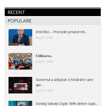
RECENT
POPULARE
Emil Boc – Precizări privind rel...
Aug 07, 2026
𝐔𝐭𝐢𝐥𝐢𝐳𝐚𝐫𝐞𝐚...
Aug 07, 2026
Guvernul a adoptat o hotărâre care
apr...
Aug 07, 2026
Sondaj Salvați Copiii: 58% dintre copii...