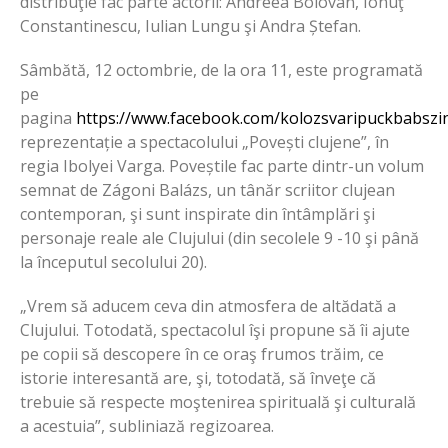
distribuţie fac parte actorii: Andreea Bolovan, Ionuţ
Constantinescu, Iulian Lungu şi Andra Ștefan.
Sâmbătă, 12 octombrie, de la ora 11, este programată
pe
pagina
https://www.facebook.com/kolozsvaripuckbabszi
reprezentație a spectacolului „Povești clujene”, în
regia Ibolyei Varga. Poveștile fac parte dintr-un volum
semnat de Zágoni Balázs, un tânăr scriitor clujean
contemporan, şi sunt inspirate din întâmplări şi
personaje reale ale Clujului (din secolele 9 -10 şi până
la începutul secolului 20).
„Vrem să aducem ceva din atmosfera de altădată a
Clujului. Totodată, spectacolul îşi propune să îi ajute
pe copii să descopere în ce oraş frumos trăim, ce
istorie interesantă are, şi, totodată, să înveţe că
trebuie să respecte moştenirea spirituală şi culturală
a acestuia”, subliniază regizoarea.