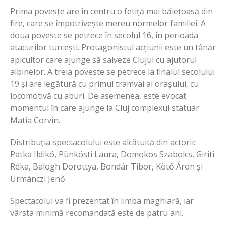
Prima poveste are în centru o fetiță mai băiețoasă din
fire, care se împotrivește mereu normelor familiei. A
doua poveste se petrece în secolul 16, în perioada
atacurilor turcești. Protagonistul acțiunii este un tânăr
apicultor care ajunge să salveze Clujul cu ajutorul
albinelor. A treia poveste se petrece la finalul secolului
19 și are legătură cu primul tramvai al orașului, cu
locomotivă cu aburi. De asemenea, este evocat
momentul în care ajunge la Cluj complexul statuar
Matia Corvin.
Distribuţia spectacolului este alcătuită din actorii:
Patka Ildikó, Pünkösti Laura, Domokos Szabolcs, Giriti
Réka, Balogh Dorottya, Bondár Tibor, Kötő Áron și
Urmánczi Jenő.
Spectacolul va fi prezentat în limba maghiară, iar
vârsta minimă recomandată este de patru ani.