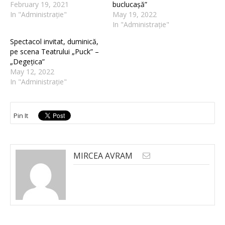
February 19, 2021
buclucașă”
In "Administrație"
May 19, 2022
In "Administrație"
Spectacol invitat, duminică,
pe scena Teatrului „Puck” –
„Degețica”
May 12, 2022
In "Administrație"
Pin It
MIRCEA AVRAM