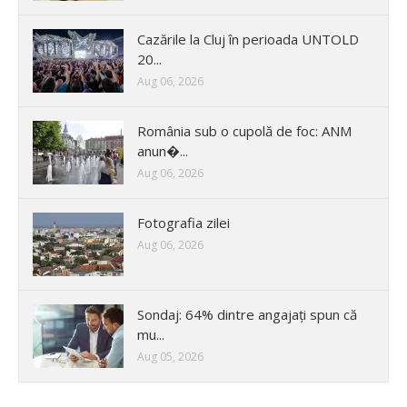
Cazările la Cluj în perioada UNTOLD
20...
Aug 06, 2026
România sub o cupolă de foc: ANM
anun�...
Aug 06, 2026
Fotografia zilei
Aug 06, 2026
Sondaj: 64% dintre angajați spun că
mu...
Aug 05, 2026