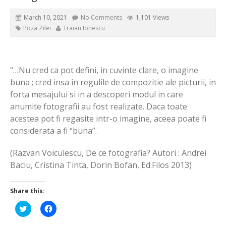
March 10, 2021
No Comments
1,101 Views
Poza Zilei
Traian Ionescu
“…Nu cred ca pot defini, in cuvinte clare, o imagine
buna ; cred insa in regulile de compozitie ale picturii, in
forta mesajului si in a descoperi modul in care
anumite fotografii au fost realizate. Daca toate
acestea pot fi regasite intr-o imagine, aceea poate fi
considerata a fi “buna”.
(Razvan Voiculescu, De ce fotografia? Autori : Andrei
Baciu, Cristina Tinta, Dorin Bofan, Ed.Filos 2013)
Share this:
Click
Click
to
to
share
share