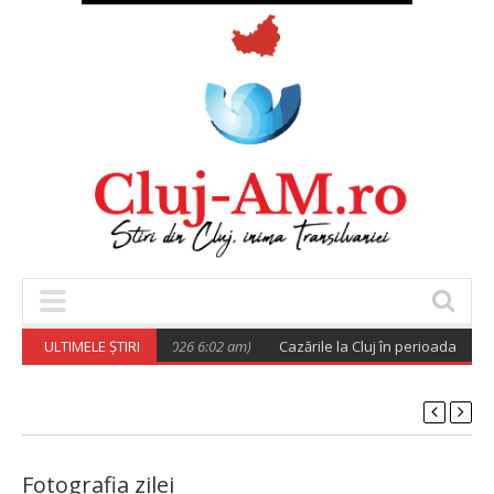
ic European
ULTIMELE ȘTIRI
(August 6, 2026 6:02 am)
Cazările la Cluj în perioada UNTOL
Fotografia zilei