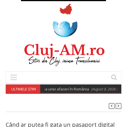
 euro pentru deschiderea unei afaceri în România
ULTIMELE ȘTIRI
(August 8, 2026 6:02 am)
Când ar putea fi gata un paşaport digital