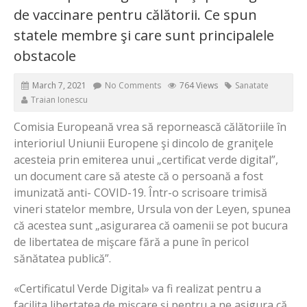
de vaccinare pentru călătorii. Ce spun
statele membre şi care sunt principalele
obstacole
March 7, 2021
No Comments
764 Views
Sanatate
Traian Ionescu
Comisia Europeană vrea să repornească călătoriile în
interioriul Uniunii Europene şi dincolo de graniţele
acesteia prin emiterea unui „certificat verde digital”,
un document care să ateste că o persoană a fost
imunizată anti- COVID-19. Într-o scrisoare trimisă
vineri statelor membre, Ursula von der Leyen, spunea
că acestea sunt „asigurarea că oamenii se pot bucura
de libertatea de mişcare fără a pune în pericol
sănătatea publică”.
«Certificatul Verde Digital» va fi realizat pentru a
facilita libertatea de mişcare şi pentru a ne asigura că,