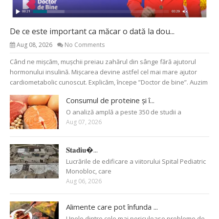
De ce este important ca măcar o dată la dou...
Aug 08, 2026
No Comments
Când ne mișcăm, mușchii preiau zahărul din sânge fără ajutorul
hormonului insulină. Mișcarea devine astfel cel mai mare ajutor
cardiometabolic cunoscut. Explicăm, începe ”Doctor de bine”. Auzim
Consumul de proteine și î...
O analiză amplă a peste 350 de studii a
Aug 07, 2026
𝐒𝐭𝐚𝐝𝐢𝐮�...
Lucrările de edificare a viitorului Spital Pediatric
Monobloc, care
Aug 06, 2026
Alimente care pot înfunda ...
Unele dintre cele mai periculoase probleme de