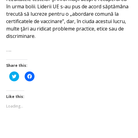
în urma bolii. Liderii UE s-au pus de acord săptămâna
trecută să lucreze pentru o „abordare comună la
certificatele de vaccinare”, dar, în ciuda acestui lucru,
multe ţări au ridicat probleme practice, etice sau de
discriminare.
…..
Share this:
Click
Click
to
to
share
share
on
on
Twitter
Facebook
(Opens
(Opens
Like this:
in
in
new
new
Loading...
window)
window)