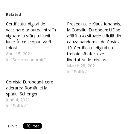
Related
Certificatul digital de
Presedintele Klaus Iohannis,
vaccinare ar putea intra în
la Consiliul European: UE se
vigoare la sfârșitul lunii
află într-o situație dificilă din
iunie. În ce scopuri va fi
cauza pandemiei de Covid-
folosit
19. Certificatul digital nu
April 15, 2021
trebuie să afecteze
In "Socio-economic"
libertatea de mișcare
March 28, 2021
In "Politică"
Comisia Europeană cere
aderarea României la
spațiul Schengen
June 4, 2021
In "Politică"
Pin It