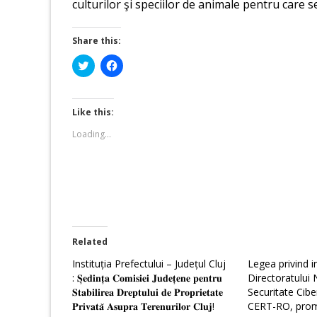
culturilor şi speciilor de animale pentru care 
Share this:
Click
Click
to
to
share
share
on
on
Twitter
Facebook
(Opens
(Opens
Like this:
in
in
new
new
Loading...
window)
window)
Related
Instituția Prefectului – Județul Cluj
Legea privind i
: 𝐒̦𝐞𝐝𝐢𝐧𝐭̦𝐚 𝐂𝐨𝐦𝐢𝐬𝐢𝐞𝐢 𝐉𝐮𝐝𝐞𝐭̦𝐞𝐧𝐞 𝐩𝐞𝐧𝐭𝐫𝐮
Directoratului 
𝐒𝐭𝐚𝐛𝐢𝐥𝐢𝐫𝐞𝐚 𝐃𝐫𝐞𝐩𝐭𝐮𝐥𝐮𝐢 𝐝𝐞 𝐏𝐫𝐨𝐩𝐫𝐢𝐞𝐭𝐚𝐭𝐞
Securitate Ciber
𝐏𝐫𝐢𝐯𝐚𝐭𝐚̆ 𝐀𝐬𝐮𝐩𝐫𝐚 𝐓𝐞𝐫𝐞𝐧𝐮𝐫𝐢𝐥𝐨𝐫 𝐂𝐥𝐮𝐣!
CERT-RO, prom