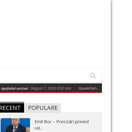
𝐮𝐢 𝐚𝐞𝐫𝐢𝐚𝐧!
(August 7, 2026 8:02 am)
Guvernul a adoptat o hotărâre care a
RECENT
POPULARE
Emil Boc – Precizări privind
rel...