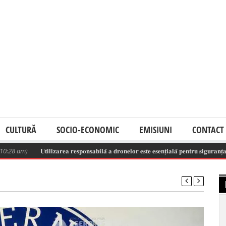
CULTURĂ
SOCIO-ECONOMIC
EMISIUNI
CONTACT
am)
𝐔𝐭𝐢𝐥𝐢𝐳𝐚𝐫𝐞𝐚 𝐫𝐞𝐬𝐩𝐨𝐧𝐬𝐚𝐛𝐢𝐥𝐚̆ 𝐚 𝐝𝐫𝐨𝐧𝐞𝐥𝐨𝐫 𝐞𝐬𝐭𝐞 𝐞𝐬𝐞𝐧𝐭̦𝐢𝐚𝐥𝐚̆ 𝐩𝐞𝐧𝐭𝐫𝐮 𝐬𝐢𝐠𝐮𝐫𝐚𝐧𝐭̦𝐚 𝐬𝐩𝐚𝐭̦𝐢𝐮