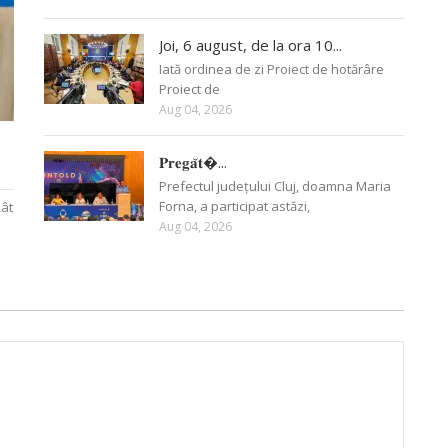
Joi, 6 august, de la ora 10...
Iată ordinea de zi Proiect de hotărâre
Proiect de
Aug 04, 2026
𝐏𝐫𝐞𝐠𝐚̆𝐭�...
Prefectul județului Cluj, doamna Maria
Forna, a participat astăzi,
Rât
Aug 04, 2026