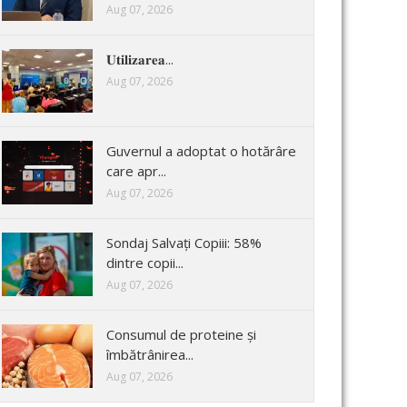
Aug 07, 2026
𝐔𝐭𝐢𝐥𝐢𝐳𝐚𝐫𝐞𝐚...
Aug 07, 2026
Guvernul a adoptat o hotărâre
care apr...
Aug 07, 2026
Sondaj Salvați Copiii: 58%
dintre copii...
Aug 07, 2026
Consumul de proteine și
îmbătrânirea...
Aug 07, 2026