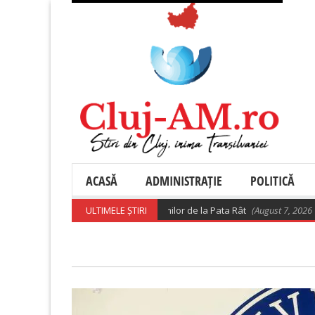
ACASĂ
ADMINISTRAȚIE
POLITICĂ
 – Precizări privind relocarea rromilor de la Pata Rât
ULTIMELE ȘTIRI
(August 7, 2026 10:28 