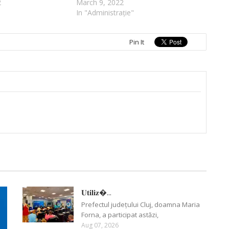
2
March 9, 2022
In "Administrație"
Pin It
𝐔𝐭𝐢𝐥𝐢𝐳�...
Prefectul județului Cluj, doamna Maria
Forna, a participat astăzi,
Aug 07, 2026