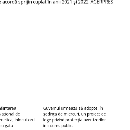
se acordă sprijin cuplat în anii 2021 şi 2022. AGERPRES
nfiintarea
Guvernul urmează să adopte, în
National de
şedinţa de miercuri, un proiect de
netica, inlocuitorul
lege privind protecţia avertizorilor
ulgata
în interes public.