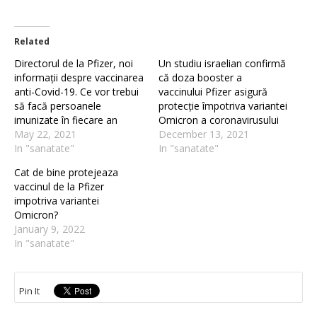
Related
Directorul de la Pfizer, noi
Un studiu israelian confirmă
informații despre vaccinarea
că doza booster a
anti-Covid-19. Ce vor trebui
vaccinului Pfizer asigură
să facă persoanele
protecție împotriva variantei
imunizate în fiecare an
Omicron a coronavirusului
May 22, 2021
December 13, 2021
In "sanatate"
In "sanatate"
Cat de bine protejeaza
vaccinul de la Pfizer
impotriva variantei
Omicron?
January 9, 2022
In "sanatate"
Pin It