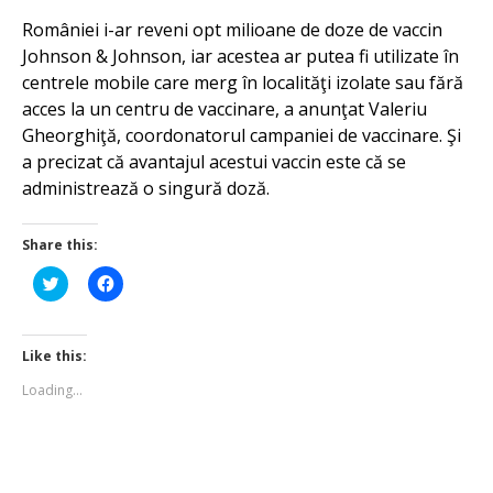
României i-ar reveni opt milioane de doze de vaccin
Johnson & Johnson, iar acestea ar putea fi utilizate în
centrele mobile care merg în localităţi izolate sau fără
acces la un centru de vaccinare, a anunţat Valeriu
Gheorghiţă, coordonatorul campaniei de vaccinare. Şi
a precizat că avantajul acestui vaccin este că se
administrează o singură doză.
Share this:
Click
Click
to
to
share
share
on
on
Twitter
Facebook
(Opens
(Opens
Like this:
in
in
new
new
Loading...
window)
window)