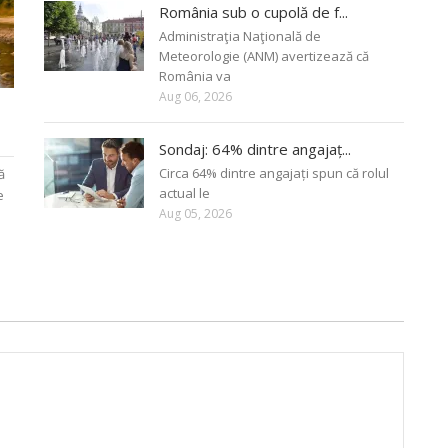
România sub o cupolă de f...
Administraţia Naţională de
Meteorologie (ANM) avertizează că
România va
Aug 06, 2026
Sondaj: 64% dintre angajaț...
Circa 64% dintre angajați spun că rolul
ă
actual le
e
Aug 05, 2026