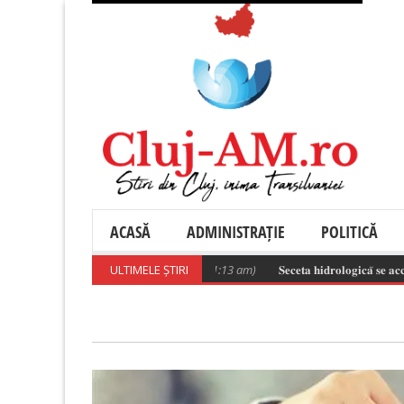
ACASĂ
ADMINISTRAȚIE
POLITICĂ
𝐚𝐭𝐫𝐢𝐜 𝐌𝐨𝐧𝐨𝐛𝐥𝐨𝐜 .
(August 6, 2026 11:13 am)
ULTIMELE ȘTIRI
𝐒𝐞𝐜𝐞𝐭𝐚 𝐡𝐢𝐝𝐫𝐨𝐥𝐨𝐠𝐢𝐜𝐚̆ 𝐬𝐞 𝐚𝐜𝐜𝐞𝐧𝐭𝐮𝐞𝐚𝐳𝐚