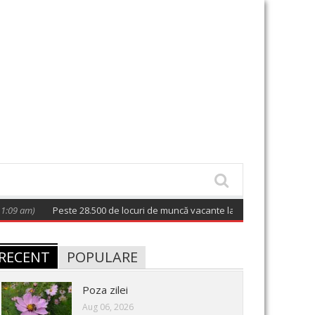
)
Peste 28.500 de locuri de muncă vacante la nivel național; 128 postur
RECENT
POPULARE
Poza zilei
Aug 06, 2026