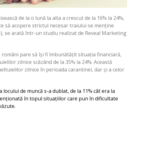
ască de la o lună la alta a crescut de la 16% la 24%,
te să acopere strictul necesar traiului se menține
), se arată într-un studiu realizat de Reveal Marketing
 români pare să își fi îmbunătățit situația financiară,
uielilor zilnice scăzând de la 35% la 24%. Această
tuielilor zilnice în perioada carantinei, dar și a celor
locului de muncă s-a dublat, de la 11% cât era la
nționată în topul situațiilor care pun în dificultate
văzute.