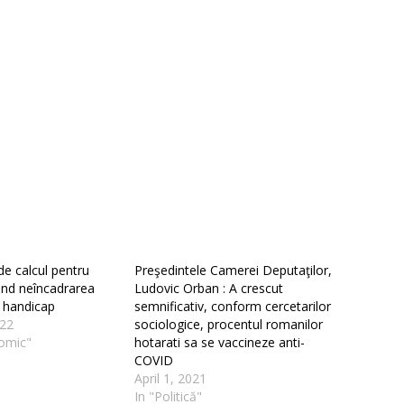
e calcul pentru
Preşedintele Camerei Deputaţilor,
vind neîncadrarea
Ludovic Orban : A crescut
 handicap
semnificativ, conform cercetarilor
022
sociologice, procentul romanilor
omic"
hotarati sa se vaccineze anti-
COVID
April 1, 2021
In "Politică"