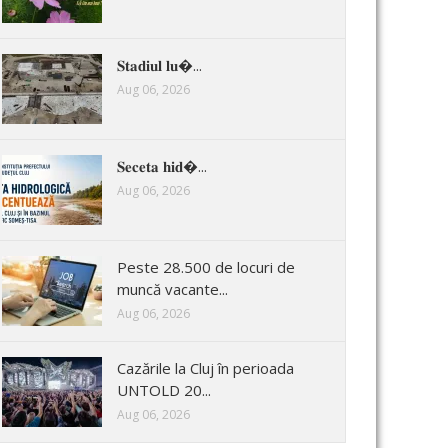
𝐒𝐭𝐚𝐝𝐢𝐮𝐥 𝐥𝐮�...
Aug 06, 2026
𝐒𝐞𝐜𝐞𝐭𝐚 𝐡𝐢𝐝�...
Aug 06, 2026
Peste 28.500 de locuri de
muncă vacante...
Aug 06, 2026
Cazările la Cluj în perioada
UNTOLD 20...
Aug 06, 2026