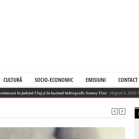
CULTURĂ
SOCIO-ECONOMIC
EMISIUNI
CONTACT
̆ 𝐢̂𝐧 𝐣𝐮𝐝𝐞𝐭̦𝐮𝐥 𝐂𝐥𝐮𝐣 𝐬̦𝐢 𝐢̂𝐧 𝐛𝐚𝐳𝐢𝐧𝐮𝐥 𝐡𝐢𝐝𝐫𝐨𝐠𝐫𝐚𝐟𝐢𝐜 𝐒𝐨𝐦𝐞𝐬̦-𝐓𝐢𝐬𝐚!
(August 6, 2026 11:09 am