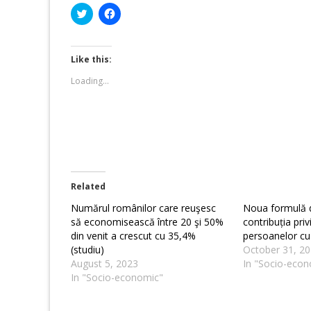
Click
Click
to
to
share
share
on
on
Twitter
Facebook
(Opens
(Opens
Like this:
in
in
new
new
Loading...
window)
window)
Related
Numărul românilor care reuşesc
Noua formulă d
să economisească între 20 şi 50%
contribuția pri
din venit a crescut cu 35,4%
persoanelor cu
(studiu)
October 31, 2
August 5, 2023
In "Socio-econ
In "Socio-economic"