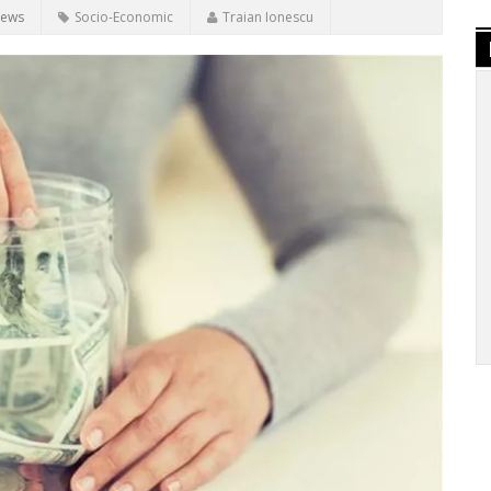
iews
Socio-Economic
Traian Ionescu