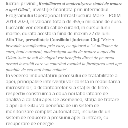
lucrări privind „𝑹𝒆𝒂𝒃𝒊𝒍𝒊𝒕𝒂𝒓𝒆𝒂 𝒔𝒊 𝒎𝒐𝒅𝒆𝒓𝒏𝒊𝒛𝒂𝒓𝒆𝒂 𝒔𝒕𝒂𝒕𝒊𝒆𝒊 𝒅𝒆 𝒕𝒓𝒂𝒕𝒂𝒓𝒆
𝒂 𝒂𝒑𝒆𝒊 𝑮𝒊𝒍𝒂𝒖”, investiție finanțată prin intermediul
Programului Operațional Infrastructură Mare – POIM
2014-2020, în valoare totală de 355,6 milioane de euro.
Lucrările vor debuta cât de curând, în cursul lunii
martie, durata acestora fiind de maxim 27 de luni.
𝐀𝐥𝐢𝐧 𝐓𝐢𝐬𝐞, 𝐩𝐫𝐞𝐬𝐞𝐝𝐢𝐧𝐭𝐞𝐥𝐞 𝐂𝐨𝐧𝐬𝐢𝐥𝐢𝐮𝐥𝐮𝐢 𝐉𝐮𝐝𝐞𝐭𝐞𝐚𝐧 𝐂𝐥𝐮𝐣: “𝐸𝑠𝑡𝑒 𝑜
𝑖𝑛𝑣𝑒𝑠𝑡𝑖𝑡𝑖𝑒 𝑠𝑒𝑚𝑛𝑖𝑓𝑖𝑐𝑎𝑡𝑖𝑣𝑎 𝑝𝑟𝑖𝑛 𝑐𝑎𝑟𝑒, 𝑐𝑢 𝑎𝑗𝑢𝑡𝑜𝑟𝑢𝑙 𝑎 12 𝑚𝑖𝑙𝑖𝑜𝑎𝑛𝑒 𝑑𝑒
𝑒𝑢𝑟𝑜, 𝑏𝑎𝑛𝑖 𝑒𝑢𝑟𝑜𝑝𝑒𝑛𝑖, 𝑚𝑜𝑑𝑒𝑟𝑛𝑖𝑧𝑎𝑚 𝑠𝑡𝑎𝑡𝑖𝑎 𝑑𝑒 𝑡𝑟𝑎𝑡𝑎𝑟𝑒 𝑎 𝑎𝑝𝑒𝑖 𝑑𝑖𝑛
𝐺𝑖𝑙𝑎𝑢. 𝑆𝑢𝑡𝑒 𝑑𝑒 𝑚𝑖𝑖 𝑑𝑒 𝑐𝑙𝑢𝑗𝑒𝑛𝑖 𝑣𝑜𝑟 𝑏𝑒𝑛𝑒𝑓𝑖𝑐𝑖𝑎 𝑑𝑖𝑟𝑒𝑐𝑡 𝑑𝑒 𝑝𝑒 𝑢𝑟𝑚𝑎
𝑎𝑐𝑒𝑠𝑡𝑒𝑖 𝑖𝑛𝑣𝑒𝑠𝑡𝑖𝑡𝑖𝑖 𝑐𝑎𝑟𝑒 𝑣𝑎 𝑐𝑜𝑛𝑡𝑟𝑖𝑏𝑢𝑖 𝑒𝑠𝑒𝑛𝑡𝑖𝑎𝑙 𝑙𝑎 𝑓𝑢𝑟𝑛𝑖𝑧𝑎𝑟𝑒𝑎 𝑢𝑛𝑒𝑖 𝑎𝑝𝑒
𝑝𝑜𝑡𝑎𝑏𝑖𝑙𝑒 𝑑𝑒 𝑐𝑒𝑎 𝑚𝑎𝑖 𝑏𝑢𝑛𝑎 𝑐𝑎𝑙𝑖𝑡𝑎𝑡𝑒”.
În vederea îmbunătățirii procesului de tratabilitate a
apei, principalele intervenții vor consta în reabilitarea
micrositelor, a decantoarelor și a stației de filtre,
respectiv construirea a două noi laboratoare de
analiză a calității apei. De asemenea, stația de tratare
a apei din Gilău va beneficia de un sistem de
monitorizare complet automatizat, inclusiv de un
sistem de reducere a presiunii apei la intrare, cu
recuperare de energie.