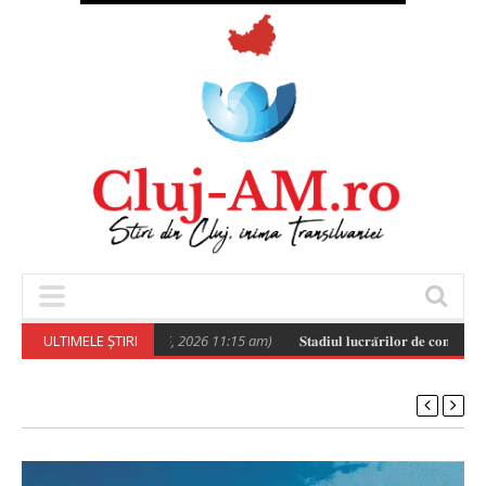
Poza zilei
ULTIMELE ȘTIRI
(August 6, 2026 11:15 am)
𝐒𝐭𝐚𝐝𝐢𝐮𝐥 𝐥𝐮𝐜𝐫𝐚̆𝐫𝐢𝐥𝐨𝐫 𝐝𝐞 𝐜𝐨𝐧𝐬𝐭𝐫𝐮𝐢𝐫𝐞 𝐚 