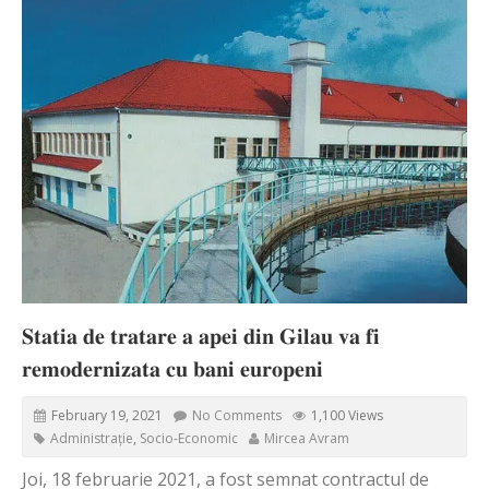
𝐒𝐭𝐚𝐭𝐢𝐚 𝐝𝐞 𝐭𝐫𝐚𝐭𝐚𝐫𝐞 𝐚 𝐚𝐩𝐞𝐢 𝐝𝐢𝐧 𝐆𝐢𝐥𝐚𝐮 𝐯𝐚 𝐟𝐢
𝐫𝐞𝐦𝐨𝐝𝐞𝐫𝐧𝐢𝐳𝐚𝐭𝐚 𝐜𝐮 𝐛𝐚𝐧𝐢 𝐞𝐮𝐫𝐨𝐩𝐞𝐧𝐢
February 19, 2021
No Comments
1,100 Views
Administrație
,
Socio-Economic
Mircea Avram
Joi, 18 februarie 2021, a fost semnat contractul de