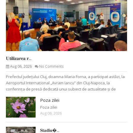
𝐔𝐭𝐢𝐥𝐢𝐳𝐚𝐫𝐞𝐚 𝐫...
Aug 06, 2026
No Comments
Prefectul județului Cluj, doamna Maria Forna, a participat astăzi, la
Aeroportul Internațional „Avram Iancu” din Cluj-Napoca, la
conferința de presă dedicată unui subiect de actualitate și de
Poza zilei
Poza zilei
Aug 06, 2026
𝐒𝐭𝐚𝐝𝐢𝐮�...