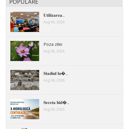
POPULARE
𝐔𝐭𝐢𝐥𝐢𝐳𝐚𝐫𝐞𝐚...
Aug 06, 2026
Poza zilei
Aug 06, 2026
𝐒𝐭𝐚𝐝𝐢𝐮𝐥 𝐥𝐮�...
Aug 06, 2026
𝐒𝐞𝐜𝐞𝐭𝐚 𝐡𝐢𝐝�...
Aug 06, 2026