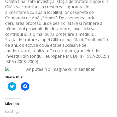
Odată finalizată investiția, stația de tratare a apei din
Gilău va contribui la creșterea siguranței în
alimentarea cu apă a localităților deservite de
Compania de Apă „Someș”. De asemenea, prin
derularea procesului de deshidratare și reținere a
nămolului provenit din decantare, investiția va
contribui și la o mai bună protejare a mediului.
Stația de tratare a apei Gilău a mai făcut, în ultimii 20
de ani, obiectul a două etape succesive de
modernizare, realizate în cadrul programelor de
investiții din fonduri europene MUDP II (1997-2002) și
ISPA (2003-2009).
Share this:
Click
Click
to
to
share
share
on
on
Twitter
Facebook
(Opens
(Opens
Like this:
in
in
new
new
Loading...
window)
window)