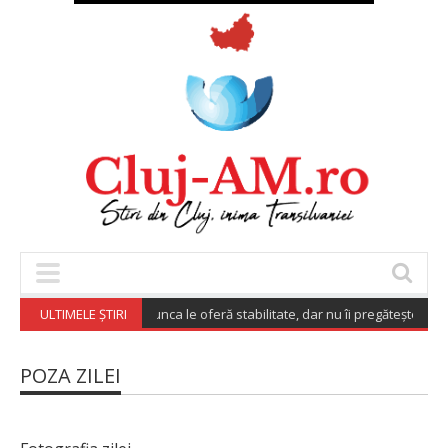
tre angajați spun că munca le oferă stabilitate, dar nu îi pregătește suficie
ULTIMELE ȘTIRI
POZA ZILEI