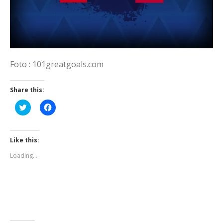
Foto : 101greatgoals.com
Share this:
Click
Click
to
to
share
share
on
on
Twitter
Facebook
(Opens
(Opens
Like this:
in
in
new
new
Loading...
window)
window)