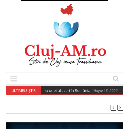
euro pentru deschiderea unei afaceri în România
ULTIMELE ȘTIRI
(August 8, 2026 6:02 am)