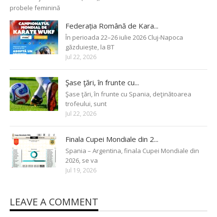
probele feminină
Federația Română de Kara...
În perioada 22–26 iulie 2026 Cluj-Napoca
găzduiește, la BT
Jul 22, 2026
Şase ţări, în frunte cu...
Şase ţări, în frunte cu Spania, deţinătoarea
trofeului, sunt
Jul 22, 2026
Finala Cupei Mondiale din 2...
Spania – Argentina, finala Cupei Mondiale din
2026, se va
Jul 19, 2026
LEAVE A COMMENT