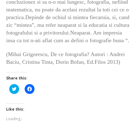
concluzionez si sa n-o mai lungesc, fotografia, nefiind
matematica, nu poate da acelasi rezultat la toti cei ce o
practica.Depinde de ochiul si mintea fiecaruia, si, cand
zic “mintea”, ma refer neaparat si la educatia si cultura
fotografului si a privitorului.Neaparat.
Am impresia
insa ca tot n-ati aflat cum as defini o fotografie buna “.
(Mihai Grigorescu, De ce fotografia? Autori : Andrei
Baciu, Cristina Tinta, Dorin Bofan, Ed.Filos 2013)
Share this:
Click
Click
to
to
share
share
on
on
Twitter
Facebook
(Opens
(Opens
Like this:
in
in
new
new
Loading...
window)
window)