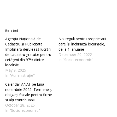
Related
Agenția Națională de
Noi reguli pentru proprietarii
Cadastru și Publicitate
care își închiriază locuințele,
Imobiliară derulează lucrări
de la 1 ianuarie
de cadastru gratuite pentru
December 20, 2022
cetățeni din 97% dintre
In "Socio-economic"
localități
May 9, 2025
In "Administrație"
Calendar ANAF pe luna
noiembrie 2025: Termene și
obligații fiscale pentru firme
și alți contribuabili
October 28, 2025
In "Socio-economic"