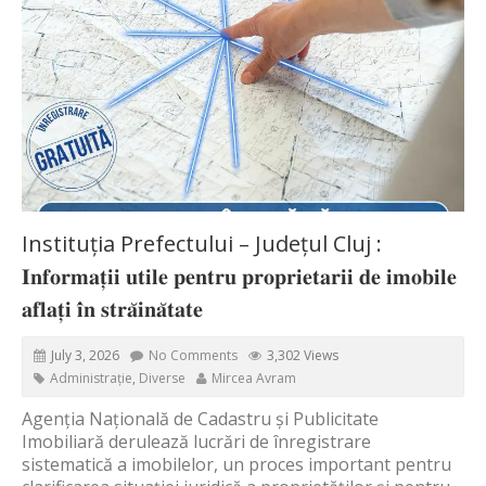
Instituția Prefectului – Județul Cluj :
𝐈𝐧𝐟𝐨𝐫𝐦𝐚𝐭̦𝐢𝐢 𝐮𝐭𝐢𝐥𝐞 𝐩𝐞𝐧𝐭𝐫𝐮 𝐩𝐫𝐨𝐩𝐫𝐢𝐞𝐭𝐚𝐫𝐢𝐢 𝐝𝐞 𝐢𝐦𝐨𝐛𝐢𝐥𝐞
𝐚𝐟𝐥𝐚𝐭̦𝐢 𝐢̂𝐧 𝐬𝐭𝐫𝐚̆𝐢𝐧𝐚̆𝐭𝐚𝐭𝐞
July 3, 2026
No Comments
3,302 Views
Administrație
,
Diverse
Mircea Avram
Agenția Națională de Cadastru și Publicitate
Imobiliară derulează lucrări de înregistrare
sistematică a imobilelor, un proces important pentru