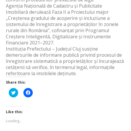
Agenția Națională de Cadastru și Publicitate
Imobiliară derulează Faza II a Proiectului major
„Creșterea gradului de acoperire și incluziune a
sistemului de înregistrare a proprietăților în zonele
rurale din România”, cofinanțat prin Programul
Creștere Inteligentă, Digitalizare și Instrumente
Financiare 2021–2027.
Instituția Prefectului – Județul Cluj susține
demersurile de informare publică privind procesul de
înregistrare sistematică a proprietăților și încurajează
cetățenii să verifice, în termenul legal, informațiile
referitoare la imobilele deținute.
Share this:
Click
Click
to
to
share
share
on
on
Twitter
Facebook
(Opens
(Opens
Like this:
in
in
new
new
Loading...
window)
window)