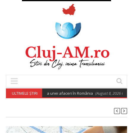
 euro pentru deschiderea unei afaceri în România
ULTIMELE ȘTIRI
(August 8, 2026 6:02 am)