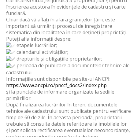
clarificarea situației juridică a proprietăților și pentru
înscrierea acestora în evidențele de cadastru și carte
funciară.
Chiar dacă vă aflați în afara granițelor țării, este
important să urmăriți procesul de înregistrare
sistematică din localitatea în care dețineți proprietăți.
Puteți afla informații despre:
etapele lucrărilor;
calendarul activităților;
drepturile și obligațiile proprietarilor;
perioada de publicare a documentelor tehnice ale
cadastrului.
Informațiile sunt disponibile pe site-ul ANCPI:
https://www.ancpi.ro/pnccf_docs2/index.php
și la punctele de informare organizate la sediile
primăriilor.
După finalizarea lucrărilor în teren, documentele
tehnice ale cadastrului sunt publicate pentru verificare
timp de 60 de zile. În această perioadă, proprietarii
trebuie să consulte datele referitoare la imobilele lor
și pot solicita rectificarea eventualelor neconcordanțe,
conform procedurilor prevăzute de lege.