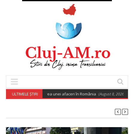
e euro pentru deschiderea unei afaceri în România
ULTIMELE ȘTIRI
(August 8, 2026 6:02 am)