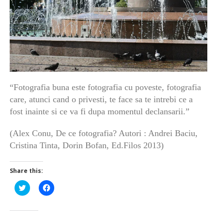
“Fotografia buna este fotografia cu poveste, fotografia
care, atunci cand o privesti, te face sa te intrebi ce a
fost inainte si ce va fi dupa momentul declansarii.”
(Alex Conu, De ce fotografia? Autori : Andrei Baciu,
Cristina Tinta, Dorin Bofan, Ed.Filos 2013)
Share this:
Click
Click
to
to
share
share
on
on
Twitter
Facebook