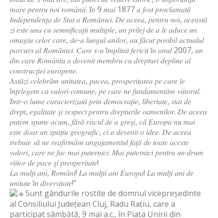
𝑚𝑎𝑟𝑒 𝑝𝑒𝑛𝑡𝑟𝑢 𝑛𝑜𝑖 𝑟𝑜𝑚𝑎̂𝑛𝑖𝑖. 𝐼̂𝑛 9 𝑚𝑎𝑖 1877 𝑎 𝑓𝑜𝑠𝑡 𝑝𝑟𝑜𝑐𝑙𝑎𝑚𝑎𝑡𝑎̆
𝐼𝑛𝑑𝑒𝑝𝑒𝑛𝑑𝑒𝑛𝑡̦𝑎 𝑑𝑒 𝑆𝑡𝑎𝑡 𝑎 𝑅𝑜𝑚𝑎̂𝑛𝑖𝑒𝑖. 𝐷𝑒 𝑎𝑐𝑒𝑒𝑎, 𝑝𝑒𝑛𝑡𝑟𝑢 𝑛𝑜𝑖, 𝑎𝑐𝑒𝑎𝑠𝑡𝑎̆
𝑧𝑖 𝑒𝑠𝑡𝑒 𝑢𝑛𝑎 𝑐𝑢 𝑠𝑒𝑚𝑛𝑖𝑓𝑖𝑐𝑎𝑡̦𝑖𝑖 𝑚𝑢𝑙𝑡𝑖𝑝𝑙𝑒, 𝑢𝑛 𝑝𝑟𝑖𝑙𝑒𝑗 𝑑𝑒 𝑎 𝑙𝑒 𝑎𝑑𝑢𝑐𝑒 𝑢𝑛
𝑜𝑚𝑎𝑔𝑖𝑢 𝑐𝑒𝑙𝑜𝑟 𝑐𝑎𝑟𝑒, 𝑑𝑒-𝑎 𝑙𝑢𝑛𝑔𝑢𝑙 𝑎𝑛𝑖𝑙𝑜𝑟, 𝑎𝑢 𝑓𝑎̆𝑐𝑢𝑡 𝑝𝑜𝑠𝑖𝑏𝑖𝑙 𝑎𝑐𝑡𝑢𝑎𝑙𝑢𝑙
𝑝𝑎𝑟𝑐𝑢𝑟𝑠 𝑎𝑙 𝑅𝑜𝑚𝑎̂𝑛𝑖𝑒𝑖. 𝐶𝑎𝑟𝑒 𝑠-𝑎 𝑖̂𝑚𝑝𝑙𝑖𝑛𝑖𝑡 𝑓𝑒𝑟𝑖𝑐𝑖𝑡 𝑖̂𝑛 𝑎𝑛𝑢𝑙 2007, 𝑎𝑛
𝑑𝑖𝑛 𝑐𝑎𝑟𝑒 𝑅𝑜𝑚𝑎̂𝑛𝑖𝑎 𝑎 𝑑𝑒𝑣𝑒𝑛𝑖𝑡 𝑚𝑒𝑚𝑏𝑟𝑢 𝑐𝑢 𝑑𝑟𝑒𝑝𝑡𝑢𝑟𝑖 𝑑𝑒𝑝𝑙𝑖𝑛𝑒 𝑎𝑙
𝑐𝑜𝑛𝑠𝑡𝑟𝑢𝑐𝑡̦𝑖𝑒𝑖 𝑒𝑢𝑟𝑜𝑝𝑒𝑛𝑒.
𝐴𝑠𝑡𝑎̆𝑧𝑖 𝑐𝑒𝑙𝑒𝑏𝑟𝑎̆𝑚 𝑢𝑛𝑖𝑡𝑎𝑡𝑒𝑎, 𝑝𝑎𝑐𝑒𝑎, 𝑝𝑟𝑜𝑠𝑝𝑒𝑟𝑖𝑡𝑎𝑡𝑒𝑎 𝑝𝑒 𝑐𝑎𝑟𝑒 𝑙𝑒
𝑖̂𝑛𝑡̦𝑒𝑙𝑒𝑔𝑒𝑚 𝑐𝑎 𝑣𝑎𝑙𝑜𝑟𝑖 𝑐𝑜𝑚𝑢𝑛𝑒, 𝑝𝑒 𝑐𝑎𝑟𝑒 𝑛𝑒 𝑓𝑢𝑛𝑑𝑎𝑚𝑒𝑛𝑡𝑎̆𝑚 𝑣𝑖𝑖𝑡𝑜𝑟𝑢𝑙.
𝐼̂𝑛𝑡𝑟-𝑜 𝑙𝑢𝑚𝑒 𝑐𝑎𝑟𝑎𝑐𝑡𝑒𝑟𝑖𝑧𝑎𝑡𝑎̆ 𝑝𝑟𝑖𝑛 𝑑𝑒𝑚𝑜𝑐𝑟𝑎𝑡̦𝑖𝑒, 𝑙𝑖𝑏𝑒𝑟𝑡𝑎𝑡𝑒, 𝑠𝑡𝑎𝑡 𝑑𝑒
𝑑𝑟𝑒𝑝𝑡, 𝑒𝑔𝑎𝑙𝑖𝑡𝑎𝑡𝑒 𝑠̦𝑖 𝑟𝑒𝑠𝑝𝑒𝑐𝑡 𝑝𝑒𝑛𝑡𝑟𝑢 𝑑𝑟𝑒𝑝𝑡𝑢𝑟𝑖𝑙𝑒 𝑜𝑎𝑚𝑒𝑛𝑖𝑙𝑜𝑟. 𝐷𝑒 𝑎𝑐𝑒𝑒𝑎
𝑝𝑢𝑡𝑒𝑚 𝑠𝑝𝑢𝑛𝑒 𝑎𝑐𝑢𝑚, 𝑓𝑎̆𝑟𝑎̆ 𝑟𝑖𝑠𝑐𝑢𝑙 𝑑𝑒 𝑎 𝑔𝑟𝑒𝑠̦𝑖, 𝑐𝑎̆ 𝐸𝑢𝑟𝑜𝑝𝑎 𝑛𝑢 𝑚𝑎𝑖
𝑒𝑠𝑡𝑒 𝑑𝑜𝑎𝑟 𝑢𝑛 𝑠𝑝𝑎𝑡̦𝑖𝑢 𝑔𝑒𝑜𝑔𝑟𝑎𝑓𝑖𝑐, 𝑐𝑖 𝑎 𝑑𝑒𝑣𝑒𝑛𝑖𝑡 𝑜 𝑖𝑑𝑒𝑒. 𝐷𝑒 𝑎𝑐𝑒𝑒𝑎
𝑡𝑟𝑒𝑏𝑢𝑖𝑒 𝑠𝑎̆ 𝑛𝑒 𝑟𝑒𝑎𝑓𝑖𝑟𝑚𝑎̆𝑚 𝑎𝑛𝑔𝑎𝑗𝑎𝑚𝑒𝑛𝑡𝑢𝑙 𝑓𝑎𝑡̦𝑎̆ 𝑑𝑒 𝑡𝑜𝑎𝑡𝑒 𝑎𝑐𝑒𝑠𝑡𝑒
𝑣𝑎𝑙𝑜𝑟𝑖, 𝑐𝑎𝑟𝑒 𝑛𝑒 𝑓𝑎𝑐 𝑚𝑎𝑖 𝑝𝑢𝑡𝑒𝑟𝑛𝑖𝑐𝑖. 𝑀𝑎𝑖 𝑝𝑢𝑡𝑒𝑟𝑛𝑖𝑐𝑖 𝑝𝑒𝑛𝑡𝑟𝑢 𝑢𝑛 𝑑𝑟𝑢𝑚
𝑣𝑖𝑖𝑡𝑜𝑟 𝑑𝑒 𝑝𝑎𝑐𝑒 𝑠̦𝑖 𝑝𝑟𝑜𝑠𝑝𝑒𝑟𝑖𝑡𝑎𝑡𝑒!
𝐿𝑎 𝑚𝑢𝑙𝑡̦𝑖 𝑎𝑛𝑖, 𝑅𝑜𝑚𝑎̂𝑛𝑖! 𝐿𝑎 𝑚𝑢𝑙𝑡̦𝑖𝑖 𝑎𝑛𝑖 𝐸𝑢𝑟𝑜𝑝𝑎! 𝐿𝑎 𝑚𝑢𝑙𝑡̦𝑖 𝑎𝑛𝑖 𝑑𝑒
𝑢𝑛𝑖𝑡𝑎𝑡𝑒 𝑖̂𝑛 𝑑𝑖𝑣𝑒𝑟𝑠𝑖𝑡𝑎𝑡𝑒!”
Sunt gândurile rostite de domnul vicepreședinte
al Consiliului Județean Cluj, Radu Rațiu, care a
participat sâmbătă, 9 mai a.c., în Piața Unirii din