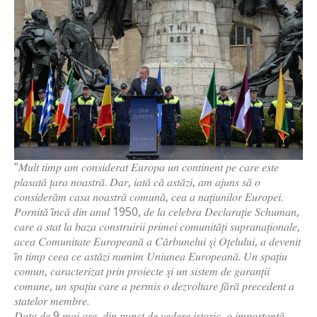
”𝑀𝑢𝑙𝑡 𝑡𝑖𝑚𝑝 𝑎𝑚 𝑐𝑜𝑛𝑠𝑖𝑑𝑒𝑟𝑎𝑡 𝐸𝑢𝑟𝑜𝑝𝑎 𝑢𝑛 𝑐𝑜𝑛𝑡𝑖𝑛𝑒𝑛𝑡 𝑝𝑒 𝑐𝑎𝑟𝑒 𝑒𝑠𝑡𝑒
𝑝𝑙𝑎𝑠𝑎𝑡𝑎̆ 𝑡̦𝑎𝑟𝑎 𝑛𝑜𝑎𝑠𝑡𝑟𝑎̆. 𝐷𝑎𝑟, 𝑖𝑎𝑡𝑎̆ 𝑐𝑎̆ 𝑎𝑠𝑡𝑎̆𝑧𝑖, 𝑎𝑚 𝑎𝑗𝑢𝑛𝑠 𝑠𝑎̆ 𝑜
𝑐𝑜𝑛𝑠𝑖𝑑𝑒𝑟𝑎̆𝑚 𝑐𝑎𝑠𝑎 𝑛𝑜𝑎𝑠𝑡𝑟𝑎̆ 𝑐𝑜𝑚𝑢𝑛𝑎̆, 𝑐𝑒𝑎 𝑎 𝑛𝑎𝑡̦𝑖𝑢𝑛𝑖𝑙𝑜𝑟 𝐸𝑢𝑟𝑜𝑝𝑒𝑖.
𝑃𝑜𝑟𝑛𝑖𝑡𝑎̆ 𝑖̂𝑛𝑐𝑎̆ 𝑑𝑖𝑛 𝑎𝑛𝑢𝑙 1950, 𝑑𝑒 𝑙𝑎 𝑐𝑒𝑙𝑒𝑏𝑟𝑎 𝐷𝑒𝑐𝑙𝑎𝑟𝑎𝑡̦𝑖𝑒 𝑆𝑐ℎ𝑢𝑚𝑎𝑛,
𝑐𝑎𝑟𝑒 𝑎 𝑠𝑡𝑎𝑡 𝑙𝑎 𝑏𝑎𝑧𝑎 𝑐𝑜𝑛𝑠𝑡𝑟𝑢𝑖𝑟𝑖𝑖 𝑝𝑟𝑖𝑚𝑒𝑖 𝑐𝑜𝑚𝑢𝑛𝑖𝑡𝑎̆𝑡̦𝑖 𝑠𝑢𝑝𝑟𝑎𝑛𝑎𝑡̦𝑖𝑜𝑛𝑎𝑙𝑒,
𝑎𝑐𝑒𝑎 𝐶𝑜𝑚𝑢𝑛𝑖𝑡𝑎𝑡𝑒 𝐸𝑢𝑟𝑜𝑝𝑒𝑎𝑛𝑎̆ 𝑎 𝐶𝑎̆𝑟𝑏𝑢𝑛𝑒𝑙𝑢𝑖 𝑠̦𝑖 𝑂𝑡̦𝑒𝑙𝑢𝑙𝑢𝑖, 𝑎 𝑑𝑒𝑣𝑒𝑛𝑖𝑡
𝑖̂𝑛 𝑡𝑖𝑚𝑝 𝑐𝑒𝑒𝑎 𝑐𝑒 𝑎𝑠𝑡𝑎̆𝑧𝑖 𝑛𝑢𝑚𝑖𝑚 𝑈𝑛𝑖𝑢𝑛𝑒𝑎 𝐸𝑢𝑟𝑜𝑝𝑒𝑎𝑛𝑎̆. 𝑈𝑛 𝑠𝑝𝑎𝑡̦𝑖𝑢
𝑐𝑜𝑚𝑢𝑛, 𝑐𝑎𝑟𝑎𝑐𝑡𝑒𝑟𝑖𝑧𝑎𝑡 𝑝𝑟𝑖𝑛 𝑝𝑟𝑜𝑖𝑒𝑐𝑡𝑒 𝑠̦𝑖 𝑢𝑛 𝑠𝑖𝑠𝑡𝑒𝑚 𝑑𝑒 𝑔𝑎𝑟𝑎𝑛𝑡̦𝑖𝑖
𝑐𝑜𝑚𝑢𝑛𝑒, 𝑢𝑛 𝑠𝑝𝑎𝑡̦𝑖𝑢 𝑐𝑎𝑟𝑒 𝑎 𝑝𝑒𝑟𝑚𝑖𝑠 𝑜 𝑑𝑒𝑧𝑣𝑜𝑙𝑡𝑎𝑟𝑒 𝑓𝑎̆𝑟𝑎̆ 𝑝𝑟𝑒𝑐𝑒𝑑𝑒𝑛𝑡 𝑎
𝑠𝑡𝑎𝑡𝑒𝑙𝑜𝑟 𝑚𝑒𝑚𝑏𝑟𝑒.
𝐷𝑎𝑡𝑎 𝑑𝑒 9 𝑚𝑎𝑖 𝑎𝑟𝑒, 𝑑𝑖𝑛 𝑝𝑢𝑛𝑐𝑡 𝑑𝑒 𝑣𝑒𝑑𝑒𝑟𝑒 𝑖𝑠𝑡𝑜𝑟𝑖𝑐, 𝑜 𝑖𝑚𝑝𝑜𝑟𝑡𝑎𝑛𝑡̦𝑎̆