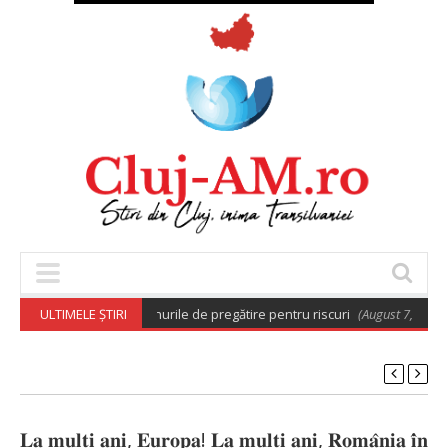
e care aprobă planurile de pregătire pentru riscuri
ULTIMELE ȘTIRI
(August 7, 2026 6:03 am
𝐋𝐚 𝐦𝐮𝐥𝐭̦𝐢 𝐚𝐧𝐢, 𝐄𝐮𝐫𝐨𝐩𝐚! 𝐋𝐚 𝐦𝐮𝐥𝐭̦𝐢 𝐚𝐧𝐢, 𝐑𝐨𝐦𝐚̂𝐧𝐢𝐚 𝐢̂𝐧