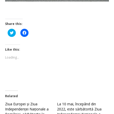
Share this:
Click
Click
to
to
share
share
on
on
Twitter
Facebook
(Opens
(Opens
Like this:
in
in
new
new
Loading...
window)
window)
Related
Ziua Europei și Ziua
La 10 mai, începând din
Independenței Naționale a
2022, este sărbătorită Ziua