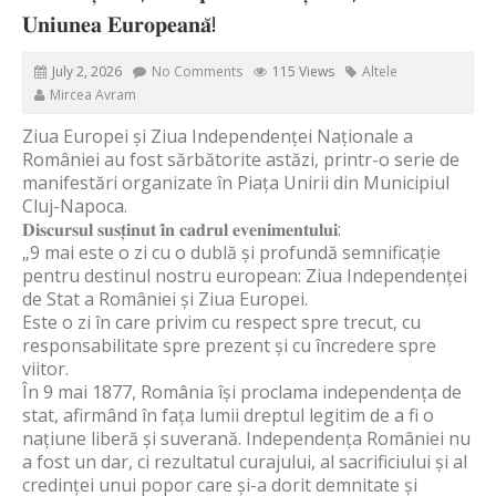
𝐔𝐧𝐢𝐮𝐧𝐞𝐚 𝐄𝐮𝐫𝐨𝐩𝐞𝐚𝐧𝐚̆!
July 2, 2026
No Comments
115 Views
Altele
Mircea Avram
Ziua Europei și Ziua Independenței Naționale a
României au fost sărbătorite astăzi, printr-o serie de
manifestări organizate în Piața Unirii din Municipiul
Cluj-Napoca.
𝐃𝐢𝐬𝐜𝐮𝐫𝐬𝐮𝐥 𝐬𝐮𝐬𝐭̦𝐢𝐧𝐮𝐭 𝐢̂𝐧 𝐜𝐚𝐝𝐫𝐮𝐥 𝐞𝐯𝐞𝐧𝐢𝐦𝐞𝐧𝐭𝐮𝐥𝐮𝐢:
„9 mai este o zi cu o dublă și profundă semnificație
pentru destinul nostru european: Ziua Independenței
de Stat a României și Ziua Europei.
Este o zi în care privim cu respect spre trecut, cu
responsabilitate spre prezent și cu încredere spre
viitor.
În 9 mai 1877, România își proclama independența de
stat, afirmând în fața lumii dreptul legitim de a fi o
națiune liberă și suverană. Independența României nu
a fost un dar, ci rezultatul curajului, al sacrificiului și al
credinței unui popor care și-a dorit demnitate și