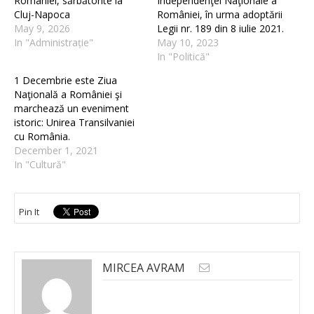
României, sărbătorite la
Independenţei Naţionale a
Cluj-Napoca
României, în urma adoptării
May 9, 2026
Legii nr. 189 din 8 iulie 2021.
In "Administrație"
May 10, 2023
In "Politică"
1 Decembrie este Ziua
Naţională a României şi
marchează un eveniment
istoric: Unirea Transilvaniei
cu România.
December 1, 2021
In "Cultură"
Pin It
MIRCEA AVRAM