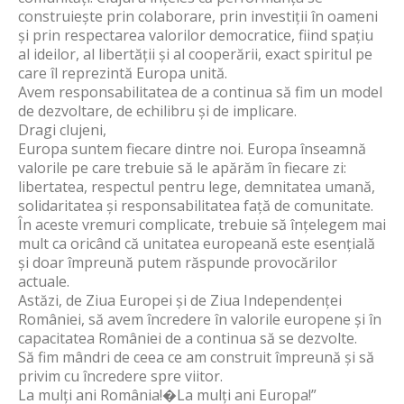
construiește prin colaborare, prin investiții în oameni
și prin respectarea valorilor democratice, fiind spațiu
al ideilor, al libertății și al cooperării, exact spiritul pe
care îl reprezintă Europa unită.
Avem responsabilitatea de a continua să fim un model
de dezvoltare, de echilibru și de implicare.
Dragi clujeni,
Europa suntem fiecare dintre noi. Europa înseamnă
valorile pe care trebuie să le apărăm în fiecare zi:
libertatea, respectul pentru lege, demnitatea umană,
solidaritatea și responsabilitatea față de comunitate.
În aceste vremuri complicate, trebuie să înțelegem mai
mult ca oricând că unitatea europeană este esențială
și doar împreună putem răspunde provocărilor
actuale.
Astăzi, de Ziua Europei și de Ziua Independenței
României, să avem încredere în valorile europene și în
capacitatea României de a continua să se dezvolte.
Să fim mândri de ceea ce am construit împreună și să
privim cu încredere spre viitor.
La mulți ani România!�La mulți ani Europa!”