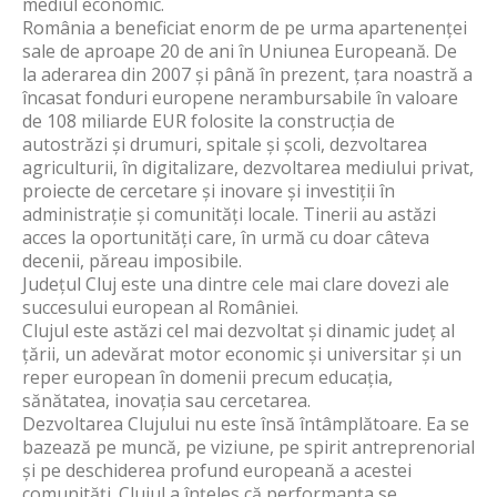
mediul economic.
România a beneficiat enorm de pe urma apartenenței
sale de aproape 20 de ani în Uniunea Europeană. De
la aderarea din 2007 și până în prezent, țara noastră a
încasat fonduri europene nerambursabile în valoare
de 108 miliarde EUR folosite la construcția de
autostrăzi și drumuri, spitale și școli, dezvoltarea
agriculturii, în digitalizare, dezvoltarea mediului privat,
proiecte de cercetare și inovare și investiții în
administrație și comunități locale. Tinerii au astăzi
acces la oportunități care, în urmă cu doar câteva
decenii, păreau imposibile.
Județul Cluj este una dintre cele mai clare dovezi ale
succesului european al României.
Clujul este astăzi cel mai dezvoltat și dinamic județ al
țării, un adevărat motor economic și universitar și un
reper european în domenii precum educația,
sănătatea, inovația sau cercetarea.
Dezvoltarea Clujului nu este însă întâmplătoare. Ea se
bazează pe muncă, pe viziune, pe spirit antreprenorial
și pe deschiderea profund europeană a acestei
comunități. Clujul a înțeles că performanța se