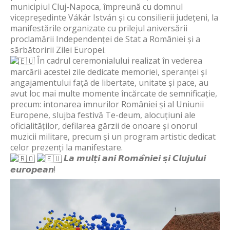
municipiul Cluj-Napoca, împreună cu domnul
vicepreședinte Vákár István și cu consilierii județeni, la
manifestările organizate cu prilejul aniversării
proclamării Independenței de Stat a României și a
sărbătoririi Zilei Europei.
În cadrul ceremonialului realizat în vederea
marcării acestei zile dedicate memoriei, speranței și
angajamentului față de libertate, unitate și pace, au
avut loc mai multe momente încărcate de semnificație,
precum: intonarea imnurilor României și al Uniunii
Europene, slujba festivă Te-deum, alocuțiuni ale
oficialităților, defilarea gărzii de onoare și onorul
muzicii militare, precum și un program artistic dedicat
celor prezenți la manifestare.
𝙇𝙖 𝙢𝙪𝙡𝙩̦𝙞 𝙖𝙣𝙞 𝙍𝙤𝙢𝙖̂𝙣𝙞𝙚𝙞 𝙨̦𝙞 𝘾𝙡𝙪𝙟𝙪𝙡𝙪𝙞
𝙚𝙪𝙧𝙤𝙥𝙚𝙖𝙣!