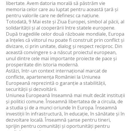
libertate. Avem datoria morală să păstrăm vie
memoria celor care au luptat pentru această țară și
pentru valorile care ne definesc ca națiune.
Totodată, 9 Mai este și Ziua Europei, simbol al păcii, al
solidarității și al cooperării între statele europene.
După tragediile celor două războaie mondiale, Europa
a înțeles că viitorul nu poate fi construit prin conflict și
divizare, ci prin unitate, dialog și respect reciproc. Din
această convingere s-a născut proiectul european,
unul dintre cele mai importante proiecte de pace și
prosperitate din istoria modernă.
Astăzi, într-un context internațional marcat de
conflicte, apartenența României la Uniunea
Europeană reprezintă o garanție a stabilității,
securității și dezvoltării.
Uniunea Europeană înseamnă mai mult decât instituții
și politici comune. Înseamnă libertatea de a circula, de
a studia și de a munci oriunde în Europa. Înseamnă
investiții în infrastructură, în educație, în sănătate și în
dezvoltare locală. Înseamnă șanse pentru tineri,
sprijin pentru comunități și oportunități pentru