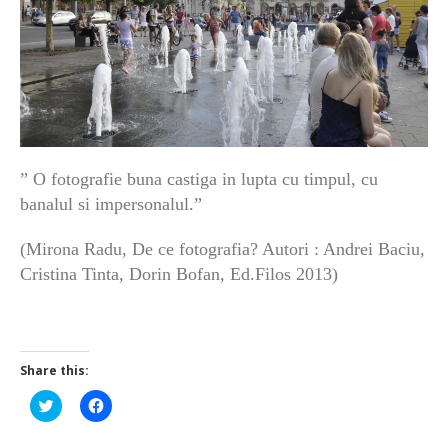
” O fotografie buna castiga in lupta cu timpul, cu
banalul si impersonalul.”
(Mirona Radu, De ce fotografia? Autori : Andrei Baciu,
Cristina Tinta, Dorin Bofan, Ed.Filos 2013)
Share this:
Click
Click
to
to
share
share
on
on