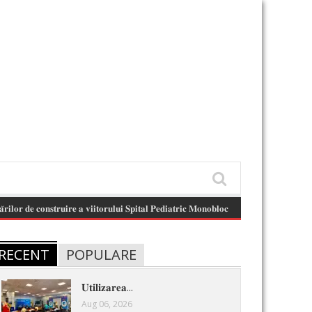
𝐞 𝐜𝐨𝐧𝐬𝐭𝐫𝐮𝐢𝐫𝐞 𝐚 𝐯𝐢𝐢𝐭𝐨𝐫𝐮𝐥𝐮𝐢 𝐒𝐩𝐢𝐭𝐚𝐥 𝐏𝐞𝐝𝐢𝐚𝐭𝐫𝐢𝐜 𝐌𝐨𝐧𝐨𝐛𝐥𝐨𝐜 .
(August 6, 2026 11:13 am)
RECENT
POPULARE
𝐔𝐭𝐢𝐥𝐢𝐳𝐚𝐫𝐞𝐚...
Aug 06, 2026