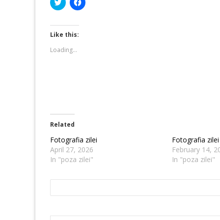
Click
Click
to
to
share
share
on
on
Twitter
Facebook
(Opens
(Opens
Like this:
in
in
new
new
Loading...
window)
window)
Related
Fotografia zilei
Fotografia zilei
April 27, 2026
February 14, 2
In "poza zilei"
In "poza zilei"