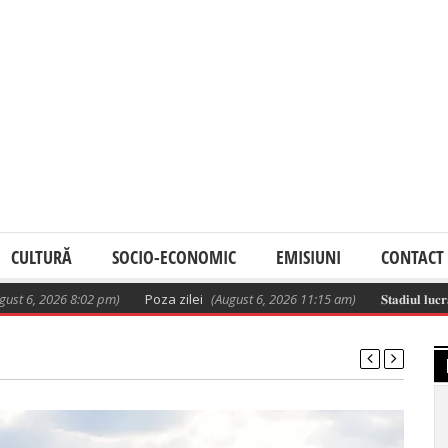
CULTURĂ
SOCIO-ECONOMIC
EMISIUNI
CONTACT
2026 8:02 pm)
Poza zilei
(August 6, 2026 11:15 am)
𝐒𝐭𝐚𝐝𝐢𝐮𝐥 𝐥𝐮𝐜𝐫𝐚̆𝐫𝐢𝐥𝐨𝐫 