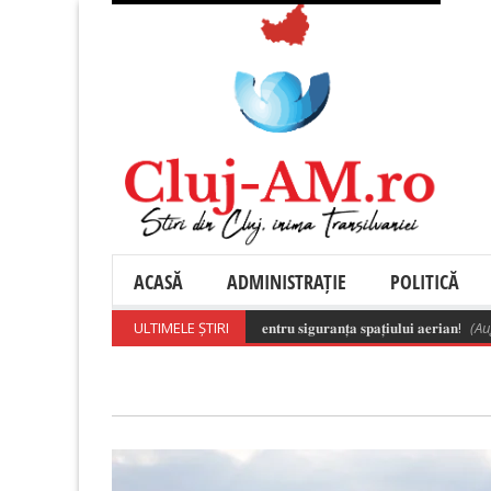
ACASĂ
ADMINISTRAȚIE
POLITICĂ
𝐧𝐬𝐚𝐛𝐢𝐥𝐚̆ 𝐚 𝐝𝐫𝐨𝐧𝐞𝐥𝐨𝐫 𝐞𝐬𝐭𝐞 𝐞𝐬𝐞𝐧𝐭̦𝐢𝐚𝐥𝐚̆ 𝐩𝐞𝐧𝐭𝐫𝐮 𝐬𝐢𝐠𝐮𝐫𝐚𝐧𝐭̦𝐚 𝐬𝐩𝐚𝐭̦𝐢𝐮𝐥𝐮𝐢 𝐚𝐞𝐫𝐢𝐚𝐧!
ULTIMELE ȘTIRI
(August 6, 