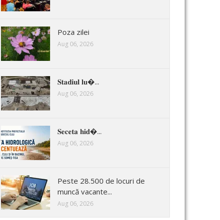
Poza zilei
Aug 06, 2026
𝐒𝐭𝐚𝐝𝐢𝐮𝐥 𝐥𝐮�...
Aug 06, 2026
𝐒𝐞𝐜𝐞𝐭𝐚 𝐡𝐢𝐝�...
Aug 06, 2026
Peste 28.500 de locuri de
muncă vacante...
Aug 06, 2026