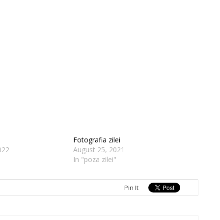
Fotografia zilei
022
August 25, 2021
In "poza zilei"
Pin It