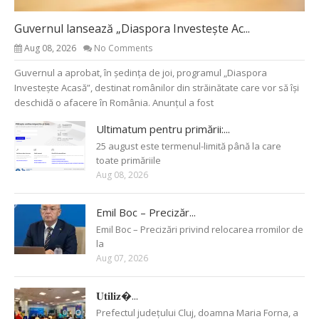
Guvernul lansează „Diaspora Investește Ac...
Aug 08, 2026
No Comments
Guvernul a aprobat, în ședința de joi, programul „Diaspora
Investește Acasă”, destinat românilor din străinătate care vor să își
deschidă o afacere în România. Anunțul a fost
Ultimatum pentru primării:...
25 august este termenul-limită până la care
toate primăriile
Aug 08, 2026
Emil Boc – Precizăr...
Emil Boc – Precizări privind relocarea rromilor de
la
Aug 07, 2026
𝐔𝐭𝐢𝐥𝐢𝐳�...
Prefectul județului Cluj, doamna Maria Forna, a