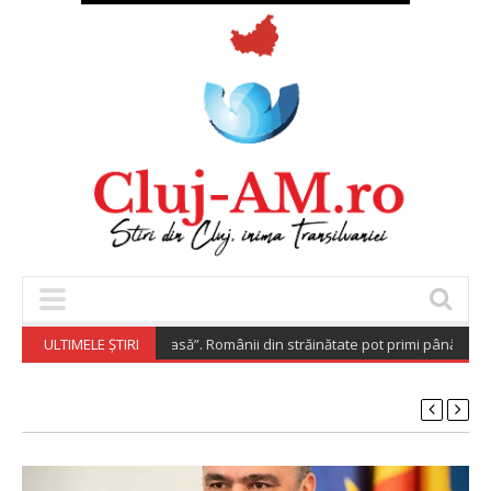
aspora Investește Acasă”. Românii din străinătate pot primi până la 200.
ULTIMELE ȘTIRI