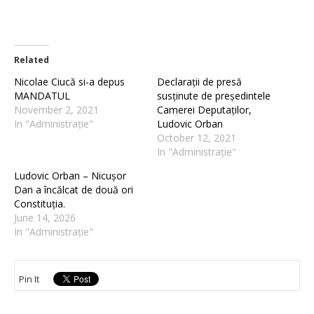
Related
Nicolae Ciucă si-a depus
Declarații de presă
MANDATUL
susținute de președintele
November 2, 2021
Camerei Deputaților,
In "Administrație"
Ludovic Orban
October 12, 2021
In "Administrație"
Ludovic Orban – Nicușor
Dan a încălcat de două ori
Constituția.
June 14, 2026
In "Administrație"
Pin It