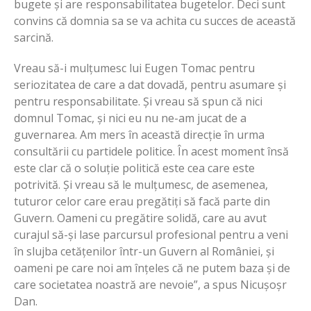
bugete și are responsabilitatea bugetelor. Deci sunt
convins că domnia sa se va achita cu succes de această
sarcină.
Vreau să-i mulțumesc lui Eugen Tomac pentru
seriozitatea de care a dat dovadă, pentru asumare și
pentru responsabilitate. Și vreau să spun că nici
domnul Tomac, și nici eu nu ne-am jucat de a
guvernarea. Am mers în această direcție în urma
consultării cu partidele politice. În acest moment însă
este clar că o soluție politică este cea care este
potrivită. Și vreau să le mulțumesc, de asemenea,
tuturor celor care erau pregătiți să facă parte din
Guvern. Oameni cu pregătire solidă, care au avut
curajul să-și lase parcursul profesional pentru a veni
în slujba cetățenilor într-un Guvern al României, și
oameni pe care noi am înțeles că ne putem baza și de
care societatea noastră are nevoie”, a spus Nicușoșr
Dan.