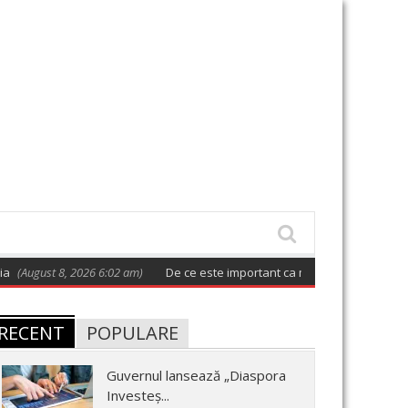
gust 8, 2026 6:02 am)
De ce este important ca măcar o dată la două zile 
RECENT
POPULARE
Guvernul lansează „Diaspora
Investeș...