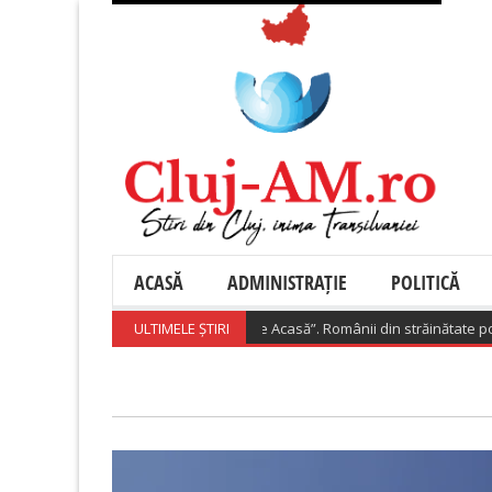
ACASĂ
ADMINISTRAȚIE
POLITICĂ
ul lansează „Diaspora Investește Acasă”. Românii din străinătate pot prim
ULTIMELE ȘTIRI