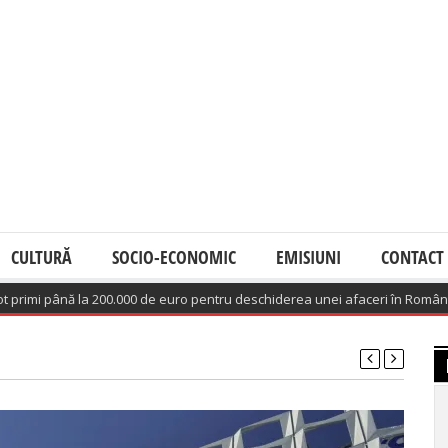
CULTURĂ
SOCIO-ECONOMIC
EMISIUNI
CONTACT
i până la 200.000 de euro pentru deschiderea unei afaceri în România
(Au