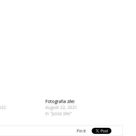
Fotografia zilei
022
August 22, 2021
In "poza zilei"
Pin It