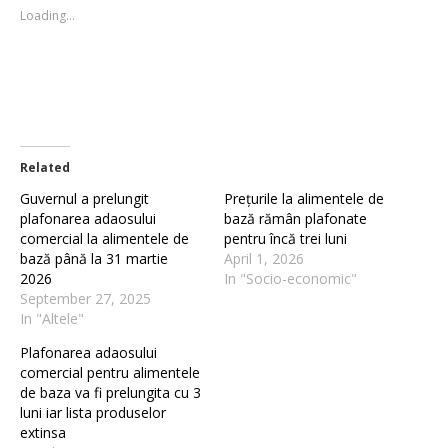
new
new
Loading...
window)
window)
Related
Guvernul a prelungit
Prețurile la alimentele de
plafonarea adaosului
bază rămân plafonate
comercial la alimentele de
pentru încă trei luni
bază până la 31 martie
April 1, 2026
2026
In "Socio-economic"
September 27, 2025
In "Altele"
Plafonarea adaosului
comercial pentru alimentele
de baza va fi prelungita cu 3
luni iar lista produselor
extinsa