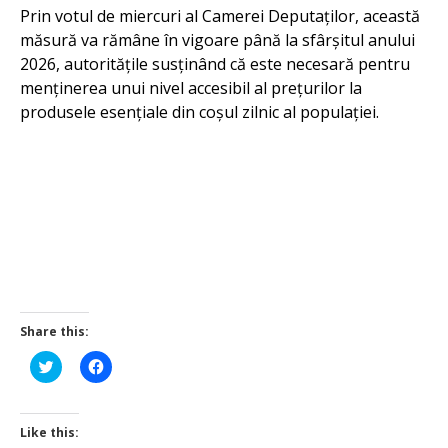
Prin votul de miercuri al Camerei Deputaților, această
măsură va rămâne în vigoare până la sfârșitul anului
2026, autoritățile susținând că este necesară pentru
menținerea unui nivel accesibil al prețurilor la
produsele esențiale din coșul zilnic al populației.
Share this:
Click
Click
to
to
share
share
on
on
Twitter
Facebook
(Opens
(Opens
Like this:
in
in