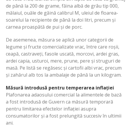
de până la 200 de grame, făina albă de grâu tip 000,
mălaiul, ouăle de găină calibrul M, uleiul de floarea-
soarelui la recipiente de până la doi litri, precum și
carnea proaspătă de pui și de porc.
De asemenea, măsura se aplică unor categorii de
legume și fructe comercializate vrac, între care roșii,
ceapă, castraveți, fasole uscată, morcovi, ardei gras,
ardei capia, usturoi, mere, prune, pere și struguri de
masă. Pe listă se regăsesc și cartofii albi vrac, precum
și zahărul alb tos la ambalaje de până la un kilogram.
Măsură introdusă pentru temperarea inflației
Plafonarea adaosului comercial la alimentele de bază
a fost introdusă de Guvern ca măsură temporară
pentru limitarea efectelor inflației asupra
consumatorilor și a fost prelungită succesiv în ultimii
ani.