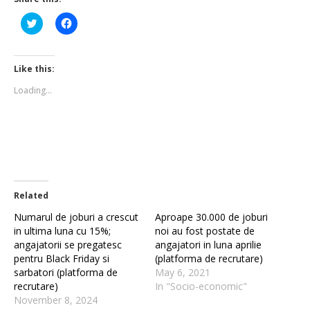
Click
Click
to
to
share
share
on
on
Twitter
Facebook
(Opens
(Opens
Like this:
in
in
new
new
Loading...
window)
window)
Related
Numarul de joburi a crescut
Aproape 30.000 de joburi
in ultima luna cu 15%;
noi au fost postate de
angajatorii se pregatesc
angajatori in luna aprilie
pentru Black Friday si
(platforma de recrutare)
sarbatori (platforma de
May 6, 2021
recrutare)
In "Socio-economic"
November 8, 2024