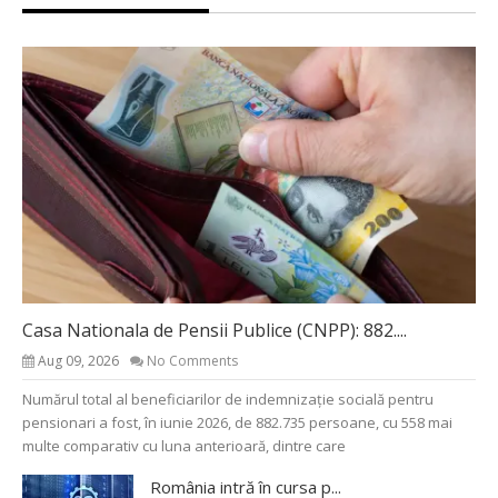
Casa Nationala de Pensii Publice (CNPP): 882....
Aug 09, 2026
No Comments
Numărul total al beneficiarilor de indemnizație socială pentru
pensionari a fost, în iunie 2026, de 882.735 persoane, cu 558 mai
multe comparativ cu luna anterioară, dintre care
România intră în cursa p...