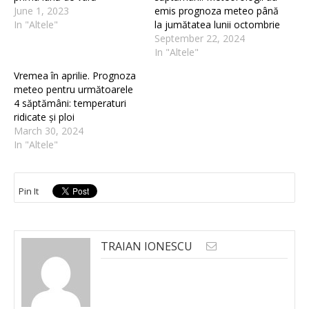
June 1, 2023
emis prognoza meteo până
In "Altele"
la jumătatea lunii octombrie
September 22, 2024
In "Altele"
Vremea în aprilie. Prognoza
meteo pentru următoarele
4 săptămâni: temperaturi
ridicate și ploi
March 30, 2024
In "Altele"
Pin It
TRAIAN IONESCU