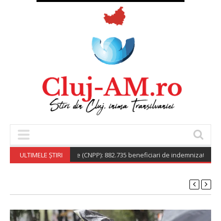
nala de Pensii Publice (CNPP): 882.735 beneficiari de indemnizație socială 
ULTIMELE ȘTIRI