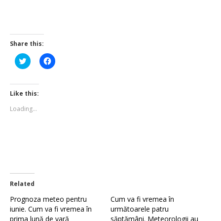
Share this:
Click
Click
to
to
share
share
on
on
Twitter
Facebook
(Opens
(Opens
Like this:
in
in
new
new
Loading...
window)
window)
Related
Prognoza meteo pentru
Cum va fi vremea în
iunie. Cum va fi vremea în
următoarele patru
prima lună de vară
săptămâni. Meteorologii au