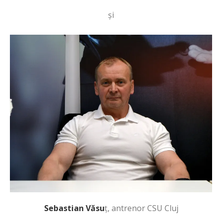
și
Sebastian Văsu
ț, antrenor CSU Cluj