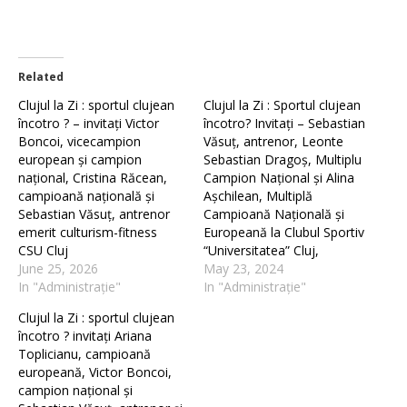
Related
Clujul la Zi : sportul clujean
Clujul la Zi : Sportul clujean
încotro ? – invitați Victor
încotro? Invitați – Sebastian
Boncoi, vicecampion
Văsuț, antrenor, Leonte
european și campion
Sebastian Dragoș, Multiplu
național, Cristina Răcean,
Campion Național și Alina
campioană națională și
Așchilean, Multiplă
Sebastian Văsuț, antrenor
Campioană Națională și
emerit culturism-fitness
Europeană la Clubul Sportiv
CSU Cluj
“Universitatea” Cluj,
June 25, 2026
May 23, 2024
In "Administrație"
In "Administrație"
Clujul la Zi : sportul clujean
încotro ? invitați Ariana
Toplicianu, campioană
europeană, Victor Boncoi,
campion național și