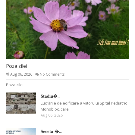
Poza zilei
Aug 06, 2026
No Comments
Poza zilei
𝐒𝐭𝐚𝐝𝐢𝐮�...
Lucrările de edificare a viitorului Spital Pediatric
Monobloc, care
Aug 06, 2026
𝐒𝐞𝐜𝐞𝐭𝐚 �...