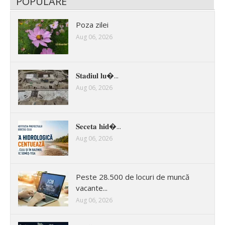
POPULARE
Poza zilei
Aug 06, 2026
𝐒𝐭𝐚𝐝𝐢𝐮𝐥 𝐥𝐮�...
Aug 06, 2026
𝐒𝐞𝐜𝐞𝐭𝐚 𝐡𝐢𝐝�...
Aug 06, 2026
Peste 28.500 de locuri de muncă
vacante...
Aug 06, 2026