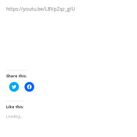
https://youtu.be/L8VpZqz_gIU
Share this:
Click
Click
to
to
share
share
on
on
Twitter
Facebook
(Opens
(Opens
Like this:
in
in
new
new
Loading...
window)
window)