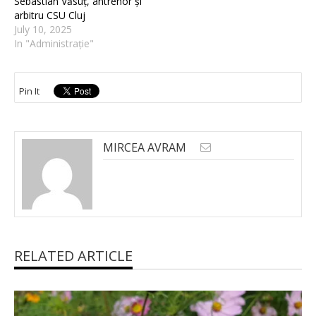
Sebastian Văsuț, antrenor și
arbitru CSU Cluj
July 10, 2025
In "Administrație"
Pin It
MIRCEA AVRAM
RELATED ARTICLE