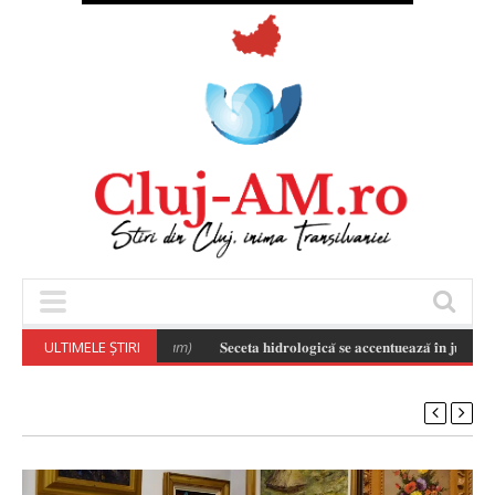
ULTIMELE ȘTIRI
𝐒𝐞𝐜𝐞𝐭𝐚 𝐡𝐢𝐝𝐫𝐨𝐥𝐨𝐠𝐢𝐜𝐚̆ 𝐬𝐞 𝐚𝐜𝐜𝐞𝐧𝐭𝐮𝐞𝐚𝐳𝐚̆ 𝐢̂𝐧 𝐣𝐮𝐝𝐞𝐭̦𝐮𝐥 𝐂𝐥𝐮𝐣 𝐬̦𝐢 