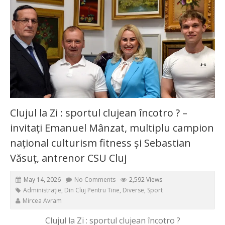
Clujul la Zi : sportul clujean încotro ? –
invitați Emanuel Mânzat, multiplu campion
național culturism fitness și Sebastian
Văsuț, antrenor CSU Cluj
May 14, 2026
No Comments
2,592 Views
Administrație
,
Din Cluj Pentru Tine
,
Diverse
,
Sport
Mircea Avram
Clujul la Zi : sportul clujean încotro ?