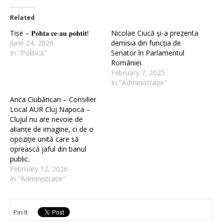
Related
Tișe – 𝐏𝐨𝐡𝐭𝐚 𝐜𝐞-𝐚𝐮 𝐩𝐨𝐡𝐭𝐢𝐭!
Nicolae Ciucă și-a prezenta
June 24, 2026
demisia din funcția de
In "Politică"
Senator în Parlamentul
României.
February 7, 2025
In "Administrație"
Anca Ciubăncan – Consilier
Local AUR Cluj Napoca –
Clujul nu are nevoie de
alianțe de imagine, ci de o
opoziție unită care să
oprească jaful din banul
public.
February 12, 2026
In "Administrație"
Pin It