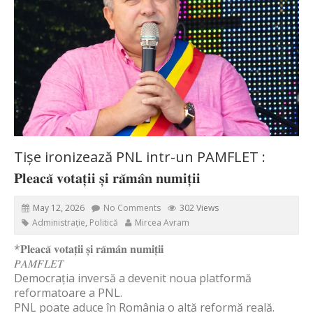
Tișe ironizează PNL intr-un PAMFLET :
𝐏𝐥𝐞𝐚𝐜𝐚̆ 𝐯𝐨𝐭𝐚𝐭̦𝐢𝐢 𝐬̦𝐢 𝐫𝐚̆𝐦𝐚̂𝐧 𝐧𝐮𝐦𝐢𝐭̦𝐢𝐢
May 12, 2026
No Comments
302 Views
Administrație
,
Politică
Mircea Avram
*𝐏𝐥𝐞𝐚𝐜𝐚̆ 𝐯𝐨𝐭𝐚𝐭̦𝐢𝐢 𝐬̦𝐢 𝐫𝐚̆𝐦𝐚̂𝐧 𝐧𝐮𝐦𝐢𝐭̦𝐢𝐢
𝑃𝐴𝑀𝐹𝐿𝐸𝑇
Democrația inversă a devenit noua platformă
reformatoare a PNL.
PNL poate aduce în România o altă reformă reală.