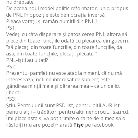
nu dreptate.
De aceea noul model politic reformator, unic, propus
de PNL în opoziție este democrația inversă:
Pleacă votații și rămân numiții din PNL !
PS1:
Vedeți cu câtă disperare și patos cerea PNL altora să
plece din toate funcțiile odată cu plecarea din guvern:
”să plecați din toate funcțiile, din toate funcțiile, da
așa, din toate funcțiile, plecați, plecați…”
PNL-iștii au uitat!?
PS2:
Prezentul pamflet nu este atac la nimeni, că nu mă
interesează, nefiind interesat de subiect; este
gândirea minții mele și părerea mea – ca un delict
liberal.
PS3:
Știu. Pentru unii sunt PSD-ist, pentru alții AUR-ist,
pentru alții – trădător, pentru alții nenorocit… ș.a.m.d.
Îmi place asta și vă pot trimite o carte de-a mea să o
răsfoiți (nu are poze!)* arată
Tișe
pe facebook