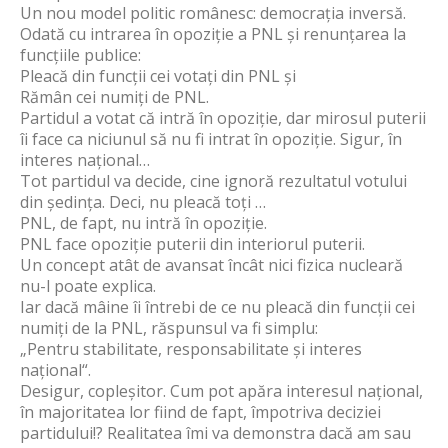
Un nou model politic românesc: democrația inversă.
Odată cu intrarea în opoziție a PNL și renunțarea la
funcțiile publice:
Pleacă din funcții cei votați din PNL și
Rămân cei numiți de PNL.
Partidul a votat că intră în opoziție, dar mirosul puterii
îi face ca niciunul să nu fi intrat în opoziție. Sigur, în
interes național…
Tot partidul va decide, cine ignoră rezultatul votului
din ședința. Deci, nu pleacă toți …
PNL, de fapt, nu intră în opoziție.
PNL face opoziție puterii din interiorul puterii.
Un concept atât de avansat încât nici fizica nucleară
nu-l poate explica.
Iar dacă mâine îi întrebi de ce nu pleacă din funcții cei
numiți de la PNL, răspunsul va fi simplu:
„Pentru stabilitate, responsabilitate și interes
național“.
Desigur, copleșitor. Cum pot apăra interesul național,
în majoritatea lor fiind de fapt, împotriva deciziei
partidului!? Realitatea îmi va demonstra dacă am sau