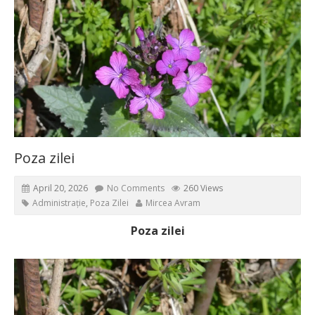
Poza zilei
April 20, 2026
No Comments
260 Views
Administrație
,
Poza Zilei
Mircea Avram
Poza zilei