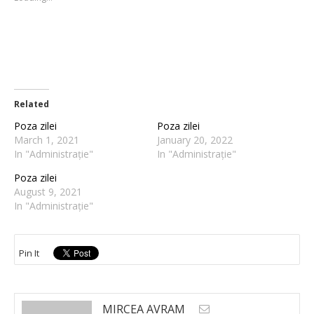
window)
window)
Related
Poza zilei
Poza zilei
March 1, 2021
January 20, 2022
In "Administrație"
In "Administrație"
Poza zilei
August 9, 2021
In "Administrație"
Pin It
MIRCEA AVRAM