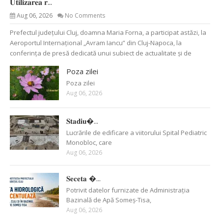
𝐔𝐭𝐢𝐥𝐢𝐳𝐚𝐫𝐞𝐚 𝐫...
Aug 06, 2026
No Comments
Prefectul județului Cluj, doamna Maria Forna, a participat astăzi, la
Aeroportul Internațional „Avram Iancu” din Cluj-Napoca, la
conferința de presă dedicată unui subiect de actualitate și de
Poza zilei
Poza zilei
Aug 06, 2026
𝐒𝐭𝐚𝐝𝐢𝐮�...
Lucrările de edificare a viitorului Spital Pediatric
Monobloc, care
Aug 06, 2026
𝐒𝐞𝐜𝐞𝐭𝐚 �...
Potrivit datelor furnizate de Administrația
Bazinală de Apă Someș-Tisa,
Aug 06, 2026