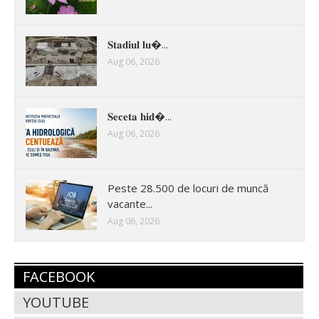
𝐒𝐭𝐚𝐝𝐢𝐮𝐥 𝐥𝐮�...
Aug 06, 2026
𝐒𝐞𝐜𝐞𝐭𝐚 𝐡𝐢𝐝�...
Aug 06, 2026
Peste 28.500 de locuri de muncă
vacante...
Aug 06, 2026
FACEBOOK
YOUTUBE