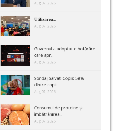
Aug 07, 2026
𝐔𝐭𝐢𝐥𝐢𝐳𝐚𝐫𝐞𝐚...
Aug 07, 2026
Guvernul a adoptat o hotărâre
care apr...
Aug 07, 2026
Sondaj Salvați Copiii: 58%
dintre copii...
Aug 07, 2026
Consumul de proteine și
îmbătrânirea...
Aug 07, 2026