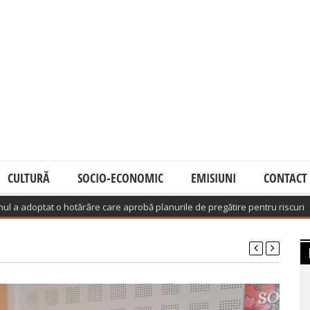
CULTURĂ
SOCIO-ECONOMIC
EMISIUNI
CONTACT
 o hotărâre care aprobă planurile de pregătire pentru riscuri
(August 7, 