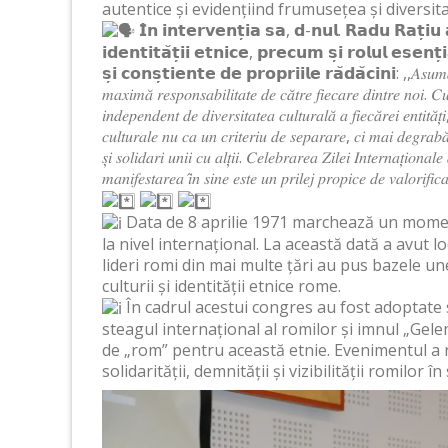
autentice și evidențiind frumusețea și diversit
𝗜̂𝗻 𝗶𝗻𝘁𝗲𝗿𝘃𝗲𝗻𝘁̦𝗶𝗮 𝘀𝗮, 𝗱-𝗻𝘂𝗹. 𝗥𝗮𝗱𝘂 𝗥𝗮𝘁̦𝗶𝘂 
𝗶𝗱𝗲𝗻𝘁𝗶𝘁𝗮̆𝘁̦𝗶𝗶 𝗲𝘁𝗻𝗶𝗰𝗲, 𝗽𝗿𝗲𝗰𝘂𝗺 𝘀̦𝗶 𝗿𝗼𝗹𝘂𝗹 𝗲𝘀𝗲𝗻𝘁̦
𝘀̦𝗶 𝗰𝗼𝗻𝘀̦𝘁𝗶𝗲𝗻𝘁𝗲 𝗱𝗲 𝗽𝗿𝗼𝗽𝗿𝗶𝗶𝗹𝗲 𝗿𝗮̆𝗱𝗮̆𝗰𝗶𝗻𝗶: ,,𝐴𝑠𝑢𝑚𝑎𝑟𝑒𝑎 𝑖𝑑
𝑚𝑎𝑥𝑖𝑚𝑎̆ 𝑟𝑒𝑠𝑝𝑜𝑛𝑠𝑎𝑏𝑖𝑙𝑖𝑡𝑎𝑡𝑒 𝑑𝑒 𝑐𝑎̆𝑡𝑟𝑒 𝑓𝑖𝑒𝑐𝑎𝑟𝑒 𝑑𝑖𝑛𝑡𝑟𝑒 𝑛𝑜𝑖. 𝐶𝑢𝑙
𝑖𝑛𝑑𝑒𝑝𝑒𝑛𝑑𝑒𝑛𝑡 𝑑𝑒 𝑑𝑖𝑣𝑒𝑟𝑠𝑖𝑡𝑎𝑡𝑒𝑎 𝑐𝑢𝑙𝑡𝑢𝑟𝑎𝑙𝑎̆ 𝑎 𝑓𝑖𝑒𝑐𝑎̆𝑟𝑒𝑖 𝑒𝑛𝑡𝑖𝑡𝑎̆𝑡̦
𝑐𝑢𝑙𝑡𝑢𝑟𝑎𝑙𝑒 𝑛𝑢 𝑐𝑎 𝑢𝑛 𝑐𝑟𝑖𝑡𝑒𝑟𝑖𝑢 𝑑𝑒 𝑠𝑒𝑝𝑎𝑟𝑎𝑟𝑒, 𝑐𝑖 𝑚𝑎𝑖 𝑑𝑒𝑔𝑟𝑎𝑏
𝑠̦𝑖 𝑠𝑜𝑙𝑖𝑑𝑎𝑟𝑖 𝑢𝑛𝑖𝑖 𝑐𝑢 𝑎𝑙𝑡̦𝑖𝑖. 𝐶𝑒𝑙𝑒𝑏𝑟𝑎𝑟𝑒𝑎 𝑍𝑖𝑙𝑒𝑖 𝐼𝑛𝑡𝑒𝑟𝑛𝑎𝑡̦𝑖𝑜𝑛𝑎
𝑚𝑎𝑛𝑖𝑓𝑒𝑠𝑡𝑎𝑟𝑒𝑎 𝑖̂𝑛 𝑠𝑖𝑛𝑒 𝑒𝑠𝑡𝑒 𝑢𝑛 𝑝𝑟𝑖𝑙𝑒𝑗 𝑝𝑟𝑜𝑝𝑖𝑐𝑒 𝑑𝑒 𝑣𝑎𝑙𝑜𝑟𝑖𝑓𝑖𝑐𝑎𝑟𝑒
Data de 8 aprilie 1971 marchează un moment d
la nivel internațional. La această dată a avut 
lideri romi din mai multe țări au pus bazele u
culturii și identității etnice rome.
În cadrul acestui congres au fost adoptate
steagul internațional al romilor și imnul „Gele
de „rom” pentru această etnie. Evenimentul a
solidarității, demnității și vizibilității romilor