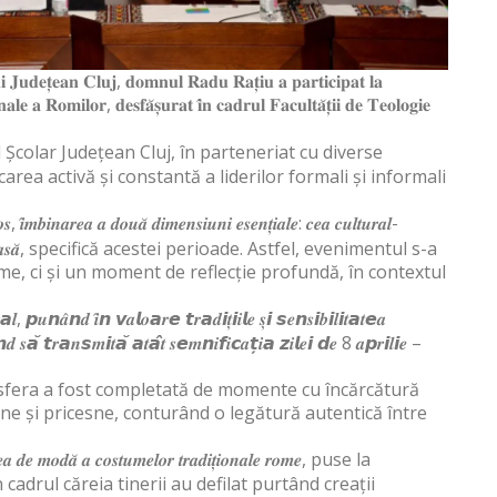
𝐥𝐮𝐢 𝐉𝐮𝐝𝐞𝐭̦𝐞𝐚𝐧 𝐂𝐥𝐮𝐣, 𝐝𝐨𝐦𝐧𝐮𝐥 𝐑𝐚𝐝𝐮 𝐑𝐚𝐭̦𝐢𝐮 𝐚 𝐩𝐚𝐫𝐭𝐢𝐜𝐢𝐩𝐚𝐭 𝐥𝐚
𝐧𝐚𝐥𝐞 𝐚 𝐑𝐨𝐦𝐢𝐥𝐨𝐫, 𝐝𝐞𝐬𝐟𝐚̆𝐬̦𝐮𝐫𝐚𝐭 𝐢̂𝐧 𝐜𝐚𝐝𝐫𝐮𝐥 𝐅𝐚𝐜𝐮𝐥𝐭𝐚̆𝐭̦𝐢𝐢 𝐝𝐞 𝐓𝐞𝐨𝐥𝐨𝐠𝐢𝐞
 Școlar Județean Cluj, în parteneriat cu diverse
licarea activă și constantă a liderilor formali și informali
, 𝒊̂𝒎𝒃𝒊𝒏𝒂𝒓𝒆𝒂 𝒂 𝒅𝒐𝒖𝒂̆ 𝒅𝒊𝒎𝒆𝒏𝒔𝒊𝒖𝒏𝒊 𝒆𝒔𝒆𝒏𝒕̦𝒊𝒂𝒍𝒆: 𝒄𝒆𝒂 𝒄𝒖𝒍𝒕𝒖𝒓𝒂𝒍-
𝒑𝒊𝒓𝒊𝒕𝒖𝒂𝒍-𝒓𝒆𝒍𝒊𝒈𝒊𝒐𝒂𝒔𝒂̆, specifică acestei perioade. Astfel, evenimentul s-a
ome, ci și un moment de reflecție profundă, în contextul
, 𝙥𝒖𝙣𝒂̂𝙣𝒅 𝒊̂𝙣 𝙫𝒂𝙡𝒐𝙖𝒓𝙚 𝙩𝒓𝙖𝒅𝙞𝒕̦𝙞𝒊𝙡𝒆 𝒔̦𝙞 𝙨𝒆𝙣𝒔𝙞𝒃𝙞𝒍𝙞𝒕𝙖𝒕𝙚𝒂
𝒅 𝒔𝙖̆ 𝙩𝒓𝙖𝒏𝙨𝒎𝙞𝒕𝙖̆ 𝙖𝒕𝙖̂𝒕 𝒔𝙚𝒎𝙣𝒊𝙛𝒊𝙘𝒂𝙩̦𝒊𝙖 𝙯𝒊𝙡𝒆𝙞 𝙙𝒆 8 𝒂𝙥𝒓𝙞𝒍𝙞𝒆 –
mosfera a fost completată de momente cu încărcătură
tine și pricesne, conturând o legătură autentică între
𝒓𝒆𝒂 𝒅𝒆 𝒎𝒐𝒅𝒂̆ 𝒂 𝒄𝒐𝒔𝒕𝒖𝒎𝒆𝒍𝒐𝒓 𝒕𝒓𝒂𝒅𝒊𝒕̦𝒊𝒐𝒏𝒂𝒍𝒆 𝒓𝒐𝒎𝒆, puse la
cadrul căreia tinerii au defilat purtând creații