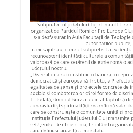
Subprefectul județului Cluj, domnul Florenti
organizat de Partidul Romilor Pro Europa Cluj 
s-a desfășurat în Aula Facultății de Teologie
autorităților publice, a
În mesajul său, domnul subprefect a evidențiat 
recunoașterii identității culturale a comunităț
valoroasă pe care cetățenii de etnie romă o adu
județului nostru.
„Diversitatea nu constituie o barieră, ci repre
democratică și europeană. Instituția Prefectului
egalitatea de șanse și proiectele concrete de i
sociale și combaterea oricărei forme de discrim
Totodată, domnul Burz a punctat faptul că des
cunoașterii și spiritualității reconfirmă valoril
care se construiește o comunitate unită și pro
Instituția Prefectului Județului Cluj transmite
cetățenilor de etnie romă, felicitând organizat
care definesc această comunitate.