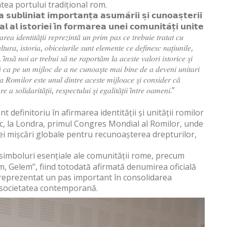
atea portului tradițional rom.
 𝘀𝘂𝗯𝗹𝗶𝗻𝗶𝗮𝘁 𝗶𝗺𝗽𝗼𝗿𝘁𝗮𝗻𝘁̦𝗮 𝗮𝘀𝘂𝗺𝗮̆𝗿𝗶𝗶 𝘀̦𝗶 𝗰𝘂𝗻𝗼𝗮𝘀̦𝘁𝗲𝗿𝗶𝗶
𝗶𝗮𝗹 𝗮𝗹 𝗶𝘀𝘁𝗼𝗿𝗶𝗲𝗶 𝗶̂𝗻 𝗳𝗼𝗿𝗺𝗮𝗿𝗲𝗮 𝘂𝗻𝗲𝗶 𝗰𝗼𝗺𝘂𝗻𝗶𝘁𝗮̆𝘁̦𝗶 𝘂𝗻𝗶𝘁𝗲
𝑒𝑛𝑡𝑖𝑡𝑎̆𝑡̦𝑖𝑖 𝑟𝑒𝑝𝑟𝑒𝑧𝑖𝑛𝑡𝑎̆ 𝑢𝑛 𝑝𝑟𝑖𝑚 𝑝𝑎𝑠 𝑐𝑒 𝑡𝑟𝑒𝑏𝑢𝑖𝑒 𝑡𝑟𝑎𝑡𝑎𝑡 𝑐𝑢
𝑡𝑢𝑟𝑎, 𝑖𝑠𝑡𝑜𝑟𝑖𝑎, 𝑜𝑏𝑖𝑐𝑒𝑖𝑢𝑟𝑖𝑙𝑒 𝑠𝑢𝑛𝑡 𝑒𝑙𝑒𝑚𝑒𝑛𝑡𝑒 𝑐𝑒 𝑑𝑒𝑓𝑖𝑛𝑒𝑠𝑐 𝑛𝑎𝑡̦𝑖𝑢𝑛𝑖𝑙𝑒,
𝑖, 𝑖̂𝑛𝑠𝑎̆ 𝑛𝑜𝑖 𝑎𝑟 𝑡𝑟𝑒𝑏𝑢𝑖 𝑠𝑎̆ 𝑛𝑒 𝑟𝑎𝑝𝑜𝑟𝑡𝑎̆𝑚 𝑙𝑎 𝑎𝑐𝑒𝑠𝑡𝑒 𝑣𝑎𝑙𝑜𝑟𝑖 𝑖𝑠𝑡𝑜𝑟𝑖𝑐𝑒 𝑠̦𝑖
̆ 𝑐𝑎 𝑝𝑒 𝑢𝑛 𝑚𝑖𝑗𝑙𝑜𝑐 𝑑𝑒 𝑎 𝑛𝑒 𝑐𝑢𝑛𝑜𝑎𝑠̦𝑡𝑒 𝑚𝑎𝑖 𝑏𝑖𝑛𝑒 𝑑𝑒 𝑎 𝑑𝑒𝑣𝑒𝑛𝑖 𝑢𝑛𝑖𝑡𝑎𝑟𝑖
𝑙𝑒 𝑎 𝑅𝑜𝑚𝑖𝑙𝑜𝑟 𝑒𝑠𝑡𝑒 𝑢𝑛𝑢𝑙 𝑑𝑖𝑛𝑡𝑟𝑒 𝑎𝑐𝑒𝑠𝑡𝑒 𝑚𝑖𝑗𝑙𝑜𝑎𝑐𝑒 𝑠̦𝑖 𝑐𝑜𝑛𝑠𝑖𝑑𝑒𝑟 𝑐𝑎̆
 𝑎 𝑠𝑜𝑙𝑖𝑑𝑎𝑟𝑖𝑡𝑎̆𝑡̦𝑖𝑖, 𝑟𝑒𝑠𝑝𝑒𝑐𝑡𝑢𝑙𝑢𝑖 𝑠̦𝑖 𝑒𝑔𝑎𝑙𝑖𝑡𝑎̆𝑡̦𝑖𝑖 𝑖̂𝑛𝑡𝑟𝑒 𝑜𝑎𝑚𝑒𝑛𝑖.”
efinitoriu în afirmarea identității și unității romilor
loc, la Londra, primul Congres Mondial al Romilor, unde
nei mișcări globale pentru recunoașterea drepturilor,
 simboluri esențiale ale comunității rome, precum
m, Gelem”, fiind totodată afirmată denumirea oficială
 reprezentat un pas important în consolidarea
 în societatea contemporană.