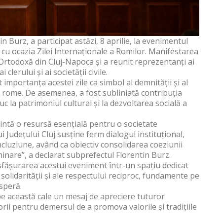
n Burz, a participat astăzi, 8 aprilie, la evenimentul
cu ocazia Zilei Internaționale a Romilor. Manifestarea
 Ortodoxă din Cluj-Napoca și a reunit reprezentanți ai
i clerului și ai societății civile.
importanța acestei zile ca simbol al demnității și al
ii rome. De asemenea, a fost subliniată contribuția
c la patrimoniul cultural și la dezvoltarea socială a
zintă o resursă esențială pentru o societate
 Județului Cluj susține ferm dialogul instituțional,
ncluziune, având ca obiectiv consolidarea coeziunii
inare”, a declarat subprefectul Florentin Burz.
fășurarea acestui eveniment într-un spațiu dedicat
e solidarității și ale respectului reciproc, fundamente pe
speră.
 pe această cale un mesaj de apreciere tuturor
orii pentru demersul de a promova valorile și tradițiile