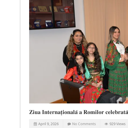
𝐙𝐢𝐮𝐚 𝐈𝐧𝐭𝐞𝐫𝐧𝐚𝐭̦𝐢𝐨𝐧𝐚𝐥𝐚̆ 𝐚 𝐑𝐨𝐦𝐢𝐥𝐨𝐫 𝐜𝐞𝐥𝐞𝐛𝐫𝐚𝐭
April 9, 2026
No Comments
929 Views