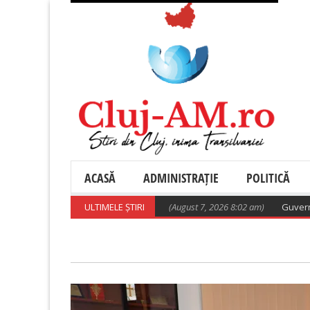
ACASĂ
ADMINISTRAȚIE
POLITICĂ
𝐫𝐮 𝐬𝐢𝐠𝐮𝐫𝐚𝐧𝐭̦𝐚 𝐬𝐩𝐚𝐭̦𝐢𝐮𝐥𝐮𝐢 𝐚𝐞𝐫𝐢𝐚𝐧!
ULTIMELE ȘTIRI
(August 7, 2026 8:02 am)
Guvernul a adoptat