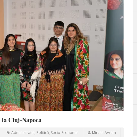
𝐚̆ 𝐥𝐚 𝐂𝐥𝐮𝐣-𝐍𝐚𝐩𝐨𝐜𝐚
Administrație
,
Politică
,
Socio-Economic
Mircea Avram