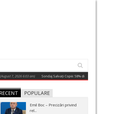
2026 6:03 am)
Sondaj Salvați Copiii: 58% dintre copiii cu părinți la muncă 
RECENT
POPULARE
Emil Boc – Precizări privind
rel...