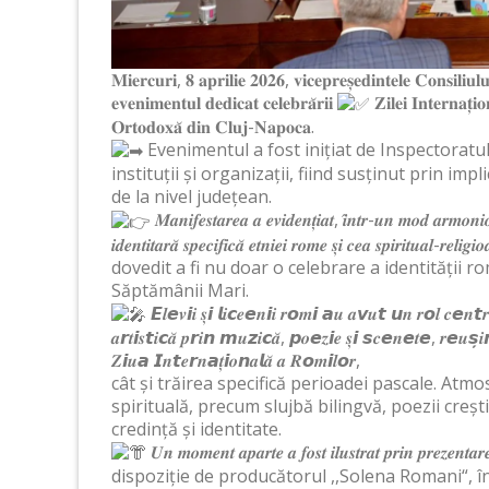
𝐌𝐢𝐞𝐫𝐜𝐮𝐫𝐢, 𝟖 𝐚𝐩𝐫𝐢𝐥𝐢𝐞 𝟐𝟎𝟐𝟔, 𝐯𝐢𝐜𝐞𝐩𝐫𝐞𝐬̦𝐞𝐝𝐢𝐧𝐭𝐞𝐥𝐞 𝐂𝐨𝐧𝐬𝐢𝐥𝐢𝐮
𝐞𝐯𝐞𝐧𝐢𝐦𝐞𝐧𝐭𝐮𝐥 𝐝𝐞𝐝𝐢𝐜𝐚𝐭 𝐜𝐞𝐥𝐞𝐛𝐫𝐚̆𝐫𝐢𝐢
𝐙𝐢𝐥𝐞𝐢 𝐈𝐧𝐭𝐞𝐫𝐧𝐚𝐭̦𝐢𝐨
𝐎𝐫𝐭𝐨𝐝𝐨𝐱𝐚̆ 𝐝𝐢𝐧 𝐂𝐥𝐮𝐣-𝐍𝐚𝐩𝐨𝐜𝐚.
Evenimentul a fost inițiat de Inspectoratul
instituții și organizații, fiind susținut prin imp
de la nivel județean.
𝑴𝒂𝒏𝒊𝒇𝒆𝒔𝒕𝒂𝒓𝒆𝒂 𝒂 𝒆𝒗𝒊𝒅𝒆𝒏𝒕̦𝒊𝒂𝒕, 𝒊̂𝒏𝒕𝒓-𝒖𝒏 𝒎𝒐𝒅 𝒂𝒓𝒎𝒐𝒏𝒊𝒐
𝒊𝒅𝒆𝒏𝒕𝒊𝒕𝒂𝒓𝒂̆ 𝒔𝒑𝒆𝒄𝒊𝒇𝒊𝒄𝒂̆ 𝒆𝒕𝒏𝒊𝒆𝒊 𝒓𝒐𝒎𝒆 𝒔̦𝒊 𝒄𝒆𝒂 𝒔
dovedit a fi nu doar o celebrare a identității r
Săptămânii Mari.
𝙀𝒍𝙚𝒗𝙞𝒊 𝒔̦𝙞 𝙡𝒊𝙘𝒆𝙚𝒏𝙞𝒊 𝒓𝙤𝒎𝙞 𝙖𝒖 𝒂𝙫𝒖𝙩 𝙪𝒏 𝒓𝙤𝒍 𝒄𝙚𝒏𝙩𝒓𝙖
𝒂𝙧𝒕𝙞𝒔𝙩𝒊𝙘𝒂̆ 𝒑𝙧𝒊𝙣 𝙢𝒖𝙯𝒊𝙘𝒂̆, 𝙥𝒐𝙚𝒛𝙞𝒆 𝒔̦𝙞 𝙨𝒄𝙚𝒏𝙚𝒕𝙚, 𝒓𝙚𝒖𝙨̦𝒊
𝒁𝙞𝒖𝙖 𝙄𝒏𝙩𝒆𝙧𝒏𝙖𝒕̦𝙞𝒐𝙣𝒂𝙡𝒂̆ 𝒂 𝑹𝙤𝒎𝙞𝒍𝙤𝒓,
cât și trăirea specifică perioadei pascale. At
spirituală, precum slujbă bilingvă, poezii creș
credință și identitate.
𝑼𝒏 𝒎𝒐𝒎𝒆𝒏𝒕 𝒂𝒑𝒂𝒓𝒕𝒆 𝒂 𝒇𝒐𝒔𝒕 𝒊𝒍𝒖𝒔𝒕𝒓𝒂𝒕 𝒑𝒓𝒊𝒏 𝒑𝒓𝒆𝒛𝒆𝒏𝒕
dispoziție de producătorul ,,Solena Romani“, în 