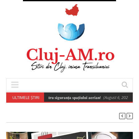
𝐥𝐨𝐫 𝐞𝐬𝐭𝐞 𝐞𝐬𝐞𝐧𝐭̦𝐢𝐚𝐥𝐚̆ 𝐩𝐞𝐧𝐭𝐫𝐮 𝐬𝐢𝐠𝐮𝐫𝐚𝐧𝐭̦𝐚 𝐬𝐩𝐚𝐭̦𝐢𝐮𝐥𝐮𝐢 𝐚𝐞𝐫𝐢𝐚𝐧!
ULTIMELE ȘTIRI
(August 6, 2026 8:02 pm)