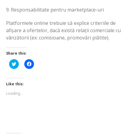
9. Responsabilitate pentru marketplace-uri
Platformele online trebuie să explice criteriile de
afișare a ofertelor, dacă există relații comerciale cu
vânzătorii (ex: comisioane, promovări plătite).
Share this:
Click
Click
to
to
share
share
on
on
Twitter
Facebook
(Opens
(Opens
Like this:
in
in
new
new
Loading...
window)
window)