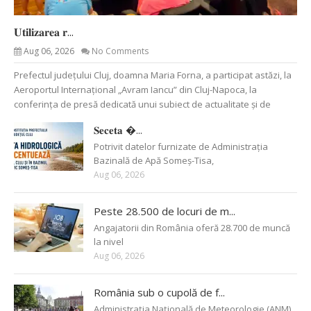
𝐔𝐭𝐢𝐥𝐢𝐳𝐚𝐫𝐞𝐚 𝐫...
Aug 06, 2026
No Comments
Prefectul județului Cluj, doamna Maria Forna, a participat astăzi, la
Aeroportul Internațional „Avram Iancu” din Cluj-Napoca, la
conferința de presă dedicată unui subiect de actualitate și de
𝐒𝐞𝐜𝐞𝐭𝐚 �...
Potrivit datelor furnizate de Administrația
Bazinală de Apă Someș-Tisa,
Aug 06, 2026
Peste 28.500 de locuri de m...
Angajatorii din România oferă 28.700 de muncă
la nivel
Aug 06, 2026
România sub o cupolă de f...
Administraţia Naţională de Meteorologie (ANM)