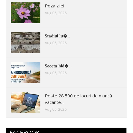
Poza zilei
Aug 06, 2026
𝐒𝐭𝐚𝐝𝐢𝐮𝐥 𝐥𝐮�...
Aug 06, 2026
𝐒𝐞𝐜𝐞𝐭𝐚 𝐡𝐢𝐝�...
Aug 06, 2026
Peste 28.500 de locuri de muncă
vacante...
Aug 06, 2026
FACEBOOK