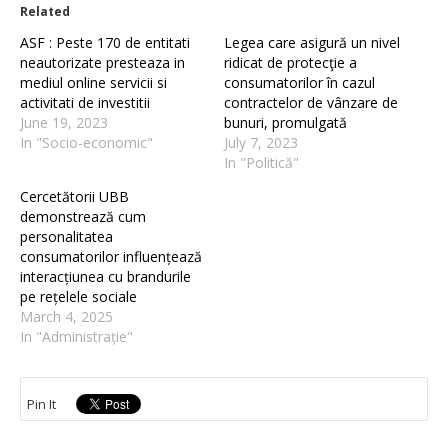
Related
ASF : Peste 170 de entitati
Legea care asigură un nivel
neautorizate presteaza in
ridicat de protecţie a
mediul online servicii si
consumatorilor în cazul
activitati de investitii
contractelor de vânzare de
June 19, 2023
bunuri, promulgată
In "Socio-economic"
July 7, 2023
In "Politică"
Cercetătorii UBB
demonstrează cum
personalitatea
consumatorilor influențează
interacțiunea cu brandurile
pe rețelele sociale
March 4, 2025
In "Administrație"
Pin It