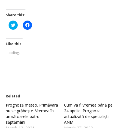
Share this:
Click
Click
to
to
share
share
on
on
Twitter
Facebook
(Opens
(Opens
Like this:
in
in
new
new
Loading...
window)
window)
Related
Prognoză meteo. Primăvara
Cum va fi vremea până pe
nu se grăbește. Vremea în
24 aprilie. Prognoza
următoarele patru
actualizată de specialiștii
săptămâni
ANM
March 13, 2021
March 27, 2023