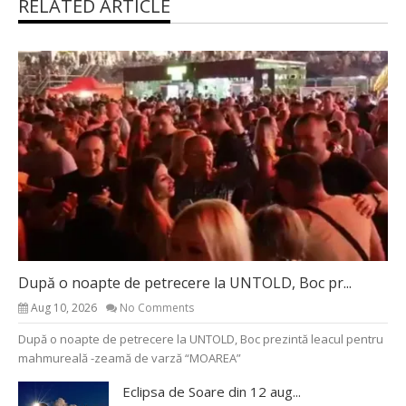
RELATED ARTICLE
După o noapte de petrecere la UNTOLD, Boc pr...
Aug 10, 2026
No Comments
După o noapte de petrecere la UNTOLD, Boc prezintă leacul pentru
mahmureală -zeamă de varză “MOAREA”
Eclipsa de Soare din 12 aug...