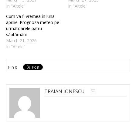
In "Altele"
In "Altele"
Cum va fi vremea în luna
aprilie. Prognoza meteo pe
următoarele patru
săptămâni
March 21, 2026
In "Altele"
Pin It
TRAIAN IONESCU