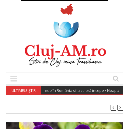
august 2026. Unde se vede în România și la ce oră începe / Noaptea urmeaz
ULTIMELE ȘTIRI