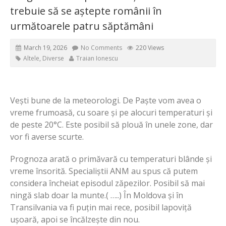
trebuie să se aștepte românii în
următoarele patru săptămâni
March 19, 2026
No Comments
220 Views
Altele
,
Diverse
Traian Ionescu
Vești bune de la meteorologi. De Paște vom avea o
vreme frumoasă, cu soare și pe alocuri temperaturi și
de peste 20°C. Este posibil să plouă în unele zone, dar
vor fi averse scurte.
Prognoza arată o primăvară cu temperaturi blânde și
vreme însorită. Specialiștii ANM au spus că putem
considera încheiat episodul zăpezilor. Posibil să mai
ningă slab doar la munte.( …..) În Moldova și în
Transilvania va fi puțin mai rece, posibil lapoviță
ușoară, apoi se încălzește din nou.