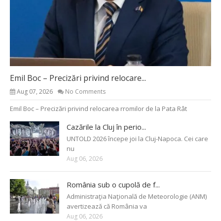
Emil Boc – Precizări privind relocare...
Aug 07, 2026
No Comments
Emil Boc – Precizări privind relocarea rromilor de la Pata Rât
Cazările la Cluj în perio...
UNTOLD 2026 începe joi la Cluj-Napoca. Cei care
nu
Aug 06, 2026
România sub o cupolă de f...
Administraţia Naţională de Meteorologie (ANM)
avertizează că România va
Aug 06, 2026