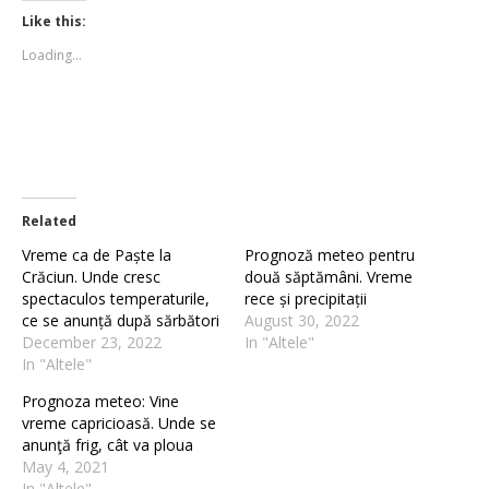
Twitter
Facebook
(Opens
(Opens
Like this:
in
in
new
new
Loading...
window)
window)
Related
Vreme ca de Paște la
Prognoză meteo pentru
Crăciun. Unde cresc
două săptămâni. Vreme
spectaculos temperaturile,
rece și precipitații
ce se anunță după sărbători
August 30, 2022
December 23, 2022
In "Altele"
In "Altele"
Prognoza meteo: Vine
vreme capricioasă. Unde se
anunţă frig, cât va ploua
May 4, 2021
In "Altele"