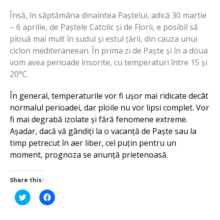
Însă, în săptămâna dinaintea Paștelui, adică 30 martie
– 6 aprilie, de Paștele Catolic și de Florii, e posibil să
plouă mai mult în sudul și estul țării, din cauza unui
ciclon mediteraneean. În prima zi de Paște și în a doua
vom avea perioade însorite, cu temperaturi între 15 și
20°C.
În general, temperaturile vor fi ușor mai ridicate decât
normalul perioadei, dar ploile nu vor lipsi complet. Vor
fi mai degrabă izolate și fără fenomene extreme.
Așadar, dacă vă gândiți la o vacanță de Paște sau la
timp petrecut în aer liber, cel puțin pentru un
moment, prognoza se anunță prietenoasă.
Share this:
Click
Click
to
to
share
share
on
on