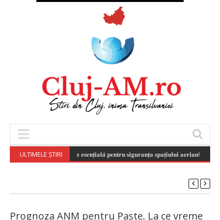
𝐩𝐨𝐧𝐬𝐚𝐛𝐢𝐥𝐚̆ 𝐚 𝐝𝐫𝐨𝐧𝐞𝐥𝐨𝐫 𝐞𝐬𝐭𝐞 𝐞𝐬𝐞𝐧𝐭̦𝐢𝐚𝐥𝐚̆ 𝐩𝐞𝐧𝐭𝐫𝐮 𝐬𝐢𝐠𝐮𝐫𝐚𝐧𝐭̦𝐚 𝐬𝐩𝐚𝐭̦𝐢𝐮𝐥𝐮𝐢 𝐚𝐞𝐫𝐢𝐚𝐧!
ULTIMELE ȘTIRI
(August 
Prognoza ANM pentru Paște. La ce vreme