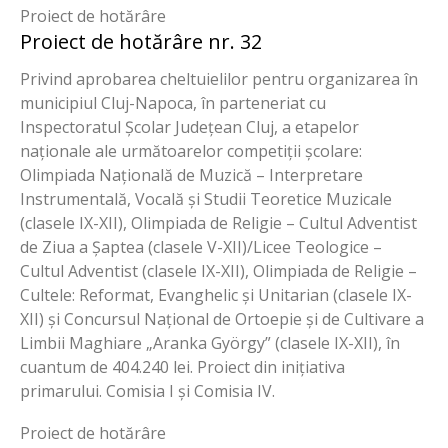
Proiect de hotărâre
Proiect de hotărâre nr. 32
Privind aprobarea cheltuielilor pentru organizarea în
municipiul Cluj-Napoca, în parteneriat cu
Inspectoratul Școlar Județean Cluj, a etapelor
naționale ale următoarelor competiții școlare:
Olimpiada Națională de Muzică – Interpretare
Instrumentală, Vocală și Studii Teoretice Muzicale
(clasele IX-XII), Olimpiada de Religie – Cultul Adventist
de Ziua a Șaptea (clasele V-XII)/Licee Teologice –
Cultul Adventist (clasele IX-XII), Olimpiada de Religie –
Cultele: Reformat, Evanghelic și Unitarian (clasele IX-
XII) și Concursul Național de Ortoepie și de Cultivare a
Limbii Maghiare „Aranka György” (clasele IX-XII), în
cuantum de 404.240 lei. Proiect din inițiativa
primarului. Comisia I și Comisia IV.
Proiect de hotărâre