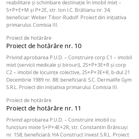
reabilitare și schimbare destinație în imobil mixt –
S+P+E+M și P+2E, str. Ion I.C. Brătianu nr. 34;
beneficiar: Weber Tibor-Rudolf. Proiect din inițiativa
primarului. Comisia III.
Proiect de hotărâre
Proiect de hotărâre nr. 10
Privind aprobarea P.U.D. – Construire corp C1 – imobil
mixt (servicii medicale și birouri), 2S+P+3E+R și corp
C2 – imobil de locuințe colective, 2S+P+3E+R, b-dul 21
Decembrie 1989 nr. 88; beneficiară: S.C. Dermalife Gym
S.R.L. Proiect din inițiativa primarului. Comisia III.
Proiect de hotărâre
Proiect de hotărâre nr. 11
Privind aprobarea P.U.D. – Construire imobil cu
funcțiuni mixte S+P+4E+2R, str. Constantin Brâncuși
nr. 158; beneficiară: HA Construct Invest S.R.L. Proiect