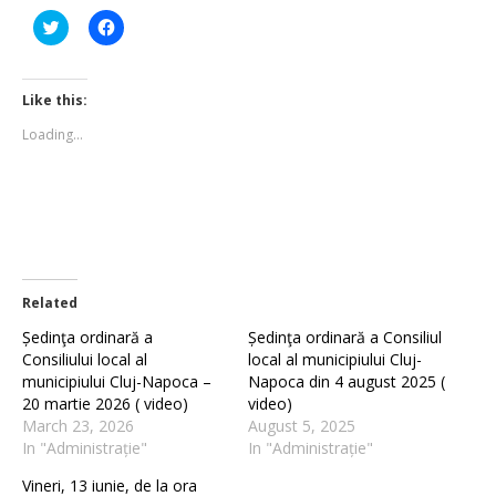
Click
Click
to
to
share
share
on
on
Twitter
Facebook
(Opens
(Opens
Like this:
in
in
new
new
Loading...
window)
window)
Related
Ședinţa ordinară a
Ședinţa ordinară a Consiliul
Consiliului local al
local al municipiului Cluj-
municipiului Cluj-Napoca –
Napoca din 4 august 2025 (
20 martie 2026 ( video)
video)
March 23, 2026
August 5, 2025
In "Administrație"
In "Administrație"
Vineri, 13 iunie, de la ora