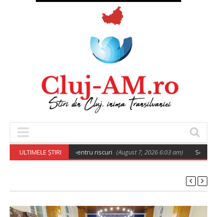
e de pregătire pentru riscuri
ULTIMELE ȘTIRI
(August 7, 2026 6:03 am)
Sondaj Salvați Co