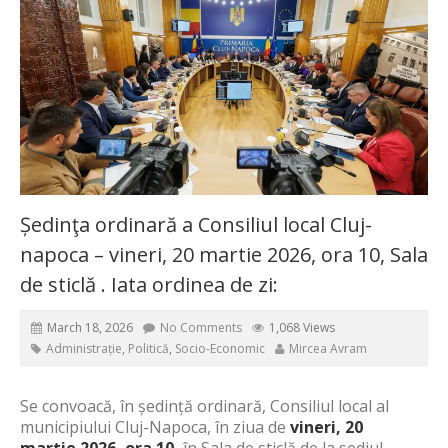
Ședinţa ordinară a Consiliul local Cluj-
napoca – vineri, 20 martie 2026, ora 10, Sala
de sticlă . Iata ordinea de zi:
March 18, 2026
No Comments
1,068 Views
Administrație
,
Politică
,
Socio-Economic
Mircea Avram
Se convoacă, în
şedinţă ordinară,
Consiliul local al
municipiului Cluj-Napoca
,
în
ziua de
vineri
, 20
martie
2026
, ora
10,
în
Sala
de sticlă
de la sediul