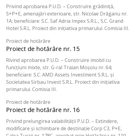
Privind aprobarea P.U.D. – Construire grădiniță,
S+P+E, amenajări exterioare, str. Nicolae Drăganu nr.
1A; beneficiare: S.C. Saf Adria Impex S.R.L., S.C. Grand
Hotel S.R.L. Proiect din inițiativa primarului. Comisia III.
Proiect de hotărâre
Proiect de hotărâre nr. 15
Rivind aprobarea P.U.D. – Construire imobil cu
funcțiuni mixte, str. G-ral Traian Moșoiu nr. 64;
beneficiare: S.C. AMD Assets Investment S.R.L. și
Societatea Sirbau Invest S.R.L. Proiect din inițiativa
primarului. Comisia III.
Proiect de hotărâre
Proiect de hotărâre nr. 16
Privind prelungirea valabilității P.U.D. – Extindere,
modificare și schimbare de destinație Corp C3, P+E,
Calea Turzii nr. 178C, aprobat prin Hotărârea nr. 110