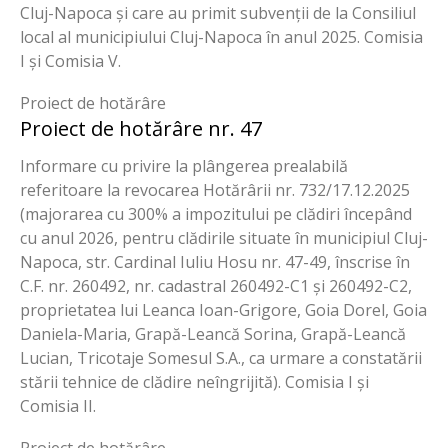
Cluj-Napoca și care au primit subvenții de la Consiliul
local al municipiului Cluj-Napoca în anul 2025. Comisia
I și Comisia V.
Proiect de hotărâre
Proiect de hotărâre nr. 47
Informare cu privire la plângerea prealabilă
referitoare la revocarea Hotărârii nr. 732/17.12.2025
(majorarea cu 300% a impozitului pe clădiri începând
cu anul 2026, pentru clădirile situate în municipiul Cluj-
Napoca, str. Cardinal Iuliu Hosu nr. 47-49, înscrise în
C.F. nr. 260492, nr. cadastral 260492-C1 și 260492-C2,
proprietatea lui Leanca Ioan-Grigore, Goia Dorel, Goia
Daniela-Maria, Grapă-Leancă Sorina, Grapă-Leancă
Lucian, Tricotaje Somesul S.A., ca urmare a constatării
stării tehnice de clădire neîngrijită). Comisia I și
Comisia II.
Proiect de hotărâre