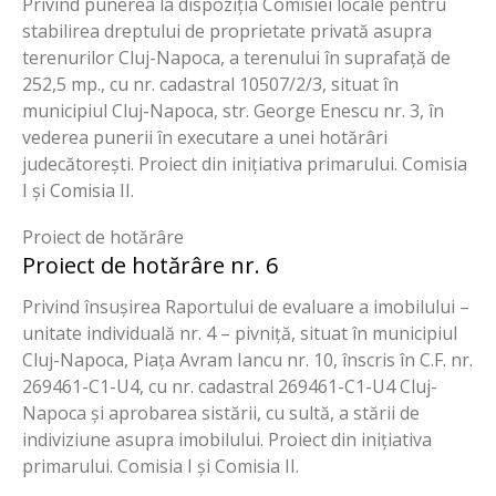
Privind punerea la dispoziția Comisiei locale pentru
stabilirea dreptului de proprietate privată asupra
terenurilor Cluj-Napoca, a terenului în suprafață de
252,5 mp., cu nr. cadastral 10507/2/3, situat în
municipiul Cluj-Napoca, str. George Enescu nr. 3, în
vederea punerii în executare a unei hotărâri
judecătorești. Proiect din inițiativa primarului. Comisia
I și Comisia II.
Proiect de hotărâre
Proiect de hotărâre nr. 6
Privind însușirea Raportului de evaluare a imobilului –
unitate individuală nr. 4 – pivniță, situat în municipiul
Cluj-Napoca, Piața Avram Iancu nr. 10, înscris în C.F. nr.
269461-C1-U4, cu nr. cadastral 269461-C1-U4 Cluj-
Napoca și aprobarea sistării, cu sultă, a stării de
indiviziune asupra imobilului. Proiect din inițiativa
primarului. Comisia I și Comisia II.