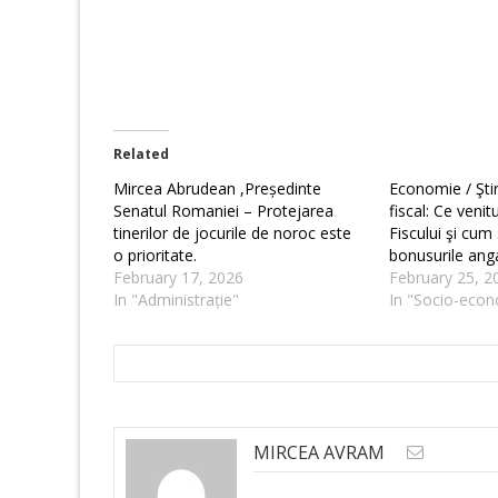
Related
Mircea Abrudean ,Președinte
Economie / Şti
Senatul Romaniei – Protejarea
fiscal: Ce venit
tinerilor de jocurile de noroc este
Fiscului şi cum
o prioritate.
bonusurile anga
February 17, 2026
February 25, 2
In "Administrație"
In "Socio-econ
MIRCEA AVRAM