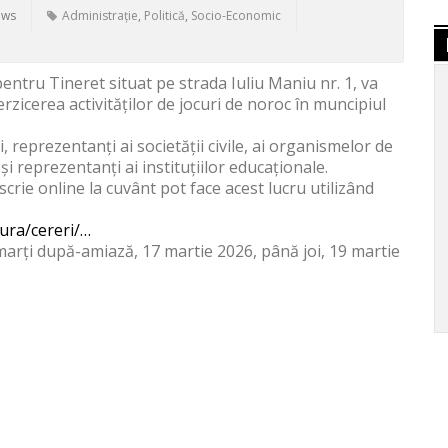
ews
Administrație
,
Politică
,
Socio-Economic
 pentru Tineret situat pe strada Iuliu Maniu nr. 1, va
zicerea activităților de jocuri de noroc în muncipiul
, reprezentanți ai societății civile, ai organismelor de
i reprezentanți ai instituțiilor educaționale.
rie online la cuvânt pot face acest lucru utilizând
ura/cereri/…
 marți după-amiază, 17 martie 2026, până joi, 19 martie