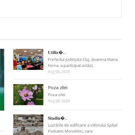
𝐔𝐭𝐢𝐥𝐢𝐳�...
Prefectul județului Cluj, doamna Maria
Forna, a participat astăzi,
Aug 06, 2026
Poza zilei
Poza zilei
Aug 06, 2026
𝐒𝐭𝐚𝐝𝐢𝐮�...
Lucrările de edificare a viitorului Spital
Pediatric Monobloc, care