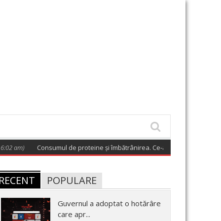
am)
Consumul de proteine și îmbătrânirea. Ce-au descoperit oamenii de 
RECENT
POPULARE
Guvernul a adoptat o hotărâre
care apr...