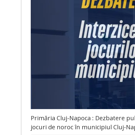
Primăria Cluj-Napoca : Dezbatere publ
jocuri de noroc în municipiul Cluj-N