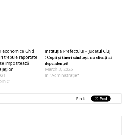
ri economice Ghid
Instituția Prefectului – Județul Cluj
uri trebuie raportate
: 𝐂𝐨𝐩𝐢𝐢 𝐬̗𝐢 𝐭𝐢𝐧𝐞𝐫𝐢 𝐬𝐚̆𝐧𝐚̆𝐭𝐨𝐬̗𝐢, 𝐧𝐮 𝐜𝐥𝐢𝐞𝐧𝐭̗𝐢 𝐚𝐢
 se impozitează
𝐝𝐞𝐩𝐞𝐧𝐝𝐞𝐧𝐭̗𝐞𝐢!
jaţilor
March 3, 2026
021
In "Administrație"
omic"
Pin It