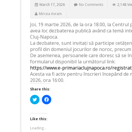
March 17, 2026
No Comments
2,148 Vi
Mircea Avram
Joi, 19 martie 2026, de la ora 18.00, la Centrul
avea loc dezbaterea publică având ca temă inter
Cluj-Napoca.
La dezbatere, sunt invitați să participe cetățeni
profil din domeniul jocurilor de noroc, precum ș
De asemenea, persoanele care doresc să se însc
formularul disponibil la următorul link:
https://www.e-primariaclujnapoca.ro/registrat
Acesta va fi activ pentru înscrieri începând de
2026, ora 16:00.
Share this:
Click
Click
to
to
share
share
on
on
Twitter
Facebook
(Opens
(Opens
Like this:
in
in
new
new
Loading...
window)
window)