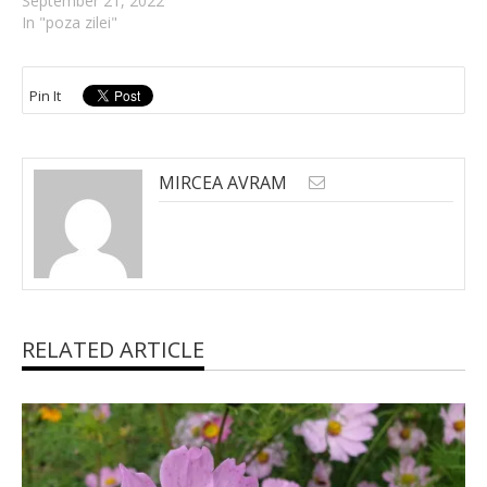
September 21, 2022
In "poza zilei"
Pin It
MIRCEA AVRAM
RELATED ARTICLE