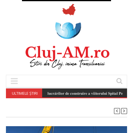
ULTIMELE ȘTIRI
𝐒𝐭𝐚𝐝𝐢𝐮𝐥 𝐥𝐮𝐜𝐫𝐚̆𝐫𝐢𝐥𝐨𝐫 𝐝𝐞 𝐜𝐨𝐧𝐬𝐭𝐫𝐮𝐢𝐫𝐞 𝐚 𝐯𝐢𝐢𝐭𝐨𝐫𝐮𝐥𝐮𝐢 𝐒𝐩𝐢𝐭𝐚𝐥 𝐏𝐞𝐝𝐢𝐚𝐭𝐫𝐢𝐜 𝐌𝐨