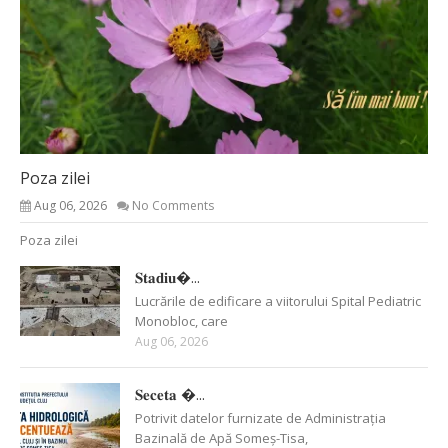
Poza zilei
Aug 06, 2026
No Comments
Poza zilei
𝐒𝐭𝐚𝐝𝐢𝐮�...
Lucrările de edificare a viitorului Spital Pediatric
Monobloc, care
Aug 06, 2026
𝐒𝐞𝐜𝐞𝐭𝐚 �...
Potrivit datelor furnizate de Administrația
Bazinală de Apă Someș-Tisa,