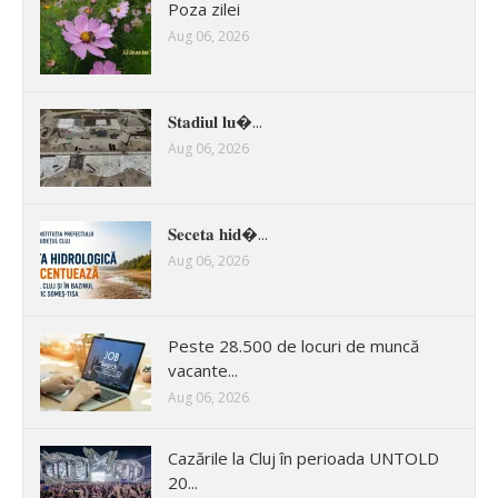
Poza zilei
Aug 06, 2026
𝐒𝐭𝐚𝐝𝐢𝐮𝐥 𝐥𝐮�...
Aug 06, 2026
𝐒𝐞𝐜𝐞𝐭𝐚 𝐡𝐢𝐝�...
Aug 06, 2026
Peste 28.500 de locuri de muncă
vacante...
Aug 06, 2026
Cazările la Cluj în perioada UNTOLD
20...