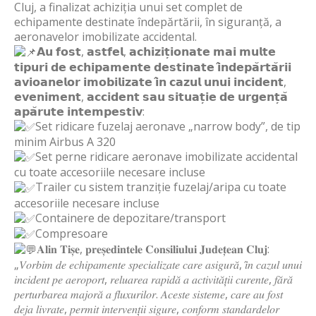
Cluj, a finalizat achiziția unui set complet de
echipamente destinate îndepărtării, în siguranță, a
aeronavelor imobilizate accidental.
𝗔𝘂 𝗳𝗼𝘀𝘁, 𝗮𝘀𝘁𝗳𝗲𝗹, 𝗮𝗰𝗵𝗶𝘇𝗶𝘁̦𝗶𝗼𝗻𝗮𝘁𝗲 𝗺𝗮𝗶 𝗺𝘂𝗹𝘁𝗲
𝘁𝗶𝗽𝘂𝗿𝗶 𝗱𝗲 𝗲𝗰𝗵𝗶𝗽𝗮𝗺𝗲𝗻𝘁𝗲 𝗱𝗲𝘀𝘁𝗶𝗻𝗮𝘁𝗲 𝗶̂𝗻𝗱𝗲𝗽𝗮̆𝗿𝘁𝗮̆𝗿𝗶𝗶
𝗮𝘃𝗶𝗼𝗮𝗻𝗲𝗹𝗼𝗿 𝗶𝗺𝗼𝗯𝗶𝗹𝗶𝘇𝗮𝘁𝗲 𝗶̂𝗻 𝗰𝗮𝘇𝘂𝗹 𝘂𝗻𝘂𝗶 𝗶𝗻𝗰𝗶𝗱𝗲𝗻𝘁,
𝗲𝘃𝗲𝗻𝗶𝗺𝗲𝗻𝘁, 𝗮𝗰𝗰𝗶𝗱𝗲𝗻𝘁 𝘀𝗮𝘂 𝘀𝗶𝘁𝘂𝗮𝘁̦𝗶𝗲 𝗱𝗲 𝘂𝗿𝗴𝗲𝗻𝘁̦𝗮̆
𝗮𝗽𝗮̆𝗿𝘂𝘁𝗲 𝗶𝗻𝘁𝗲𝗺𝗽𝗲𝘀𝘁𝗶𝘃:
Set ridicare fuzelaj aeronave „narrow body”, de tip
minim Airbus A 320
Set perne ridicare aeronave imobilizate accidental
cu toate accesoriile necesare incluse
Trailer cu sistem tranziție fuzelaj/aripa cu toate
accesoriile necesare incluse
Containere de depozitare/transport
Compresoare
𝐀𝐥𝐢𝐧 𝐓𝐢𝐬̦𝐞, 𝐩𝐫𝐞𝐬̦𝐞𝐝𝐢𝐧𝐭𝐞𝐥𝐞 𝐂𝐨𝐧𝐬𝐢𝐥𝐢𝐮𝐥𝐮𝐢 𝐉𝐮𝐝𝐞𝐭̦𝐞𝐚𝐧 𝐂𝐥𝐮𝐣:
„𝑉𝑜𝑟𝑏𝑖𝑚 𝑑𝑒 𝑒𝑐ℎ𝑖𝑝𝑎𝑚𝑒𝑛𝑡𝑒 𝑠𝑝𝑒𝑐𝑖𝑎𝑙𝑖𝑧𝑎𝑡𝑒 𝑐𝑎𝑟𝑒 𝑎𝑠𝑖𝑔𝑢𝑟𝑎̆, 𝑖̂𝑛 𝑐𝑎𝑧𝑢𝑙 𝑢𝑛𝑢𝑖
𝑖𝑛𝑐𝑖𝑑𝑒𝑛𝑡 𝑝𝑒 𝑎𝑒𝑟𝑜𝑝𝑜𝑟𝑡, 𝑟𝑒𝑙𝑢𝑎𝑟𝑒𝑎 𝑟𝑎𝑝𝑖𝑑𝑎̆ 𝑎 𝑎𝑐𝑡𝑖𝑣𝑖𝑡𝑎̆𝑡̦𝑖𝑖 𝑐𝑢𝑟𝑒𝑛𝑡𝑒, 𝑓𝑎̆𝑟𝑎̆
𝑝𝑒𝑟𝑡𝑢𝑟𝑏𝑎𝑟𝑒𝑎 𝑚𝑎𝑗𝑜𝑟𝑎̆ 𝑎 𝑓𝑙𝑢𝑥𝑢𝑟𝑖𝑙𝑜𝑟. 𝐴𝑐𝑒𝑠𝑡𝑒 𝑠𝑖𝑠𝑡𝑒𝑚𝑒, 𝑐𝑎𝑟𝑒 𝑎𝑢 𝑓𝑜𝑠𝑡
𝑑𝑒𝑗𝑎 𝑙𝑖𝑣𝑟𝑎𝑡𝑒, 𝑝𝑒𝑟𝑚𝑖𝑡 𝑖𝑛𝑡𝑒𝑟𝑣𝑒𝑛𝑡̦𝑖𝑖 𝑠𝑖𝑔𝑢𝑟𝑒, 𝑐𝑜𝑛𝑓𝑜𝑟𝑚 𝑠𝑡𝑎𝑛𝑑𝑎𝑟𝑑𝑒𝑙𝑜𝑟