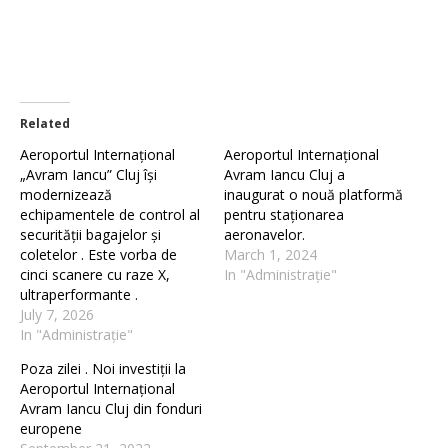
Related
Aeroportul Internațional
Aeroportul Internațional
„Avram Iancu” Cluj își
Avram Iancu Cluj a
modernizează
inaugurat o nouă platformă
echipamentele de control al
pentru staționarea
securității bagajelor și
aeronavelor.
coletelor . Este vorba de
March 1, 2024
cinci scanere cu raze X,
In "Administrație"
ultraperformante .
July 7, 2026
In "Administrație"
Poza zilei . Noi investiții la
Aeroportul Internațional
Avram Iancu Cluj din fonduri
europene