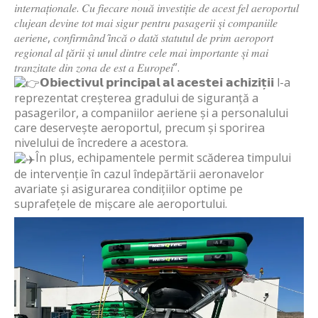
𝑖𝑛𝑡𝑒𝑟𝑛𝑎𝑡̦𝑖𝑜𝑛𝑎𝑙𝑒. 𝐶𝑢 𝑓𝑖𝑒𝑐𝑎𝑟𝑒 𝑛𝑜𝑢𝑎̆ 𝑖𝑛𝑣𝑒𝑠𝑡𝑖𝑡̦𝑖𝑒 𝑑𝑒 𝑎𝑐𝑒𝑠𝑡 𝑓𝑒𝑙 𝑎𝑒𝑟𝑜𝑝𝑜𝑟𝑡𝑢𝑙
𝑐𝑙𝑢𝑗𝑒𝑎𝑛 𝑑𝑒𝑣𝑖𝑛𝑒 𝑡𝑜𝑡 𝑚𝑎𝑖 𝑠𝑖𝑔𝑢𝑟 𝑝𝑒𝑛𝑡𝑟𝑢 𝑝𝑎𝑠𝑎𝑔𝑒𝑟𝑖𝑖 𝑠̦𝑖 𝑐𝑜𝑚𝑝𝑎𝑛𝑖𝑖𝑙𝑒
𝑎𝑒𝑟𝑖𝑒𝑛𝑒, 𝑐𝑜𝑛𝑓𝑖𝑟𝑚𝑎̂𝑛𝑑 𝑖̂𝑛𝑐𝑎̆ 𝑜 𝑑𝑎𝑡𝑎̆ 𝑠𝑡𝑎𝑡𝑢𝑡𝑢𝑙 𝑑𝑒 𝑝𝑟𝑖𝑚 𝑎𝑒𝑟𝑜𝑝𝑜𝑟𝑡
𝑟𝑒𝑔𝑖𝑜𝑛𝑎𝑙 𝑎𝑙 𝑡̦𝑎̆𝑟𝑖𝑖 𝑠̦𝑖 𝑢𝑛𝑢𝑙 𝑑𝑖𝑛𝑡𝑟𝑒 𝑐𝑒𝑙𝑒 𝑚𝑎𝑖 𝑖𝑚𝑝𝑜𝑟𝑡𝑎𝑛𝑡𝑒 𝑠̦𝑖 𝑚𝑎𝑖
𝑡𝑟𝑎𝑛𝑧𝑖𝑡𝑎𝑡𝑒 𝑑𝑖𝑛 𝑧𝑜𝑛𝑎 𝑑𝑒 𝑒𝑠𝑡 𝑎 𝐸𝑢𝑟𝑜𝑝𝑒𝑖”.
𝗢𝗯𝗶𝗲𝗰𝘁𝗶𝘃𝘂𝗹 𝗽𝗿𝗶𝗻𝗰𝗶𝗽𝗮𝗹 𝗮𝗹 𝗮𝗰𝗲𝘀𝘁𝗲𝗶 𝗮𝗰𝗵𝗶𝘇𝗶𝘁̦𝗶𝗶 l-a
reprezentat creșterea gradului de siguranță a
pasagerilor, a companiilor aeriene și a personalului
care deservește aeroportul, precum și sporirea
nivelului de încredere a acestora.
În plus, echipamentele permit scăderea timpului
de intervenție în cazul îndepărtării aeronavelor
avariate și asigurarea condițiilor optime pe
suprafețele de mișcare ale aeroportului.