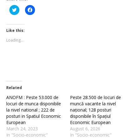
Click
Click
to
to
share
share
on
on
Twitter
Facebook
(Opens
(Opens
Like this:
in
in
new
new
Loading...
window)
window)
Related
ANOFM : Peste 53.000 de
Peste 28.500 de locuri de
locuri de munca disponibile
muncă vacante la nivel
la nivel national ; 222 de
național; 128 posturi
posturi in Spatiul Economic
disponibile în Spațiul
European
Economic European
March 24, 2023
August 6, 2026
In "Socio-economic"
In "Socio-economic"