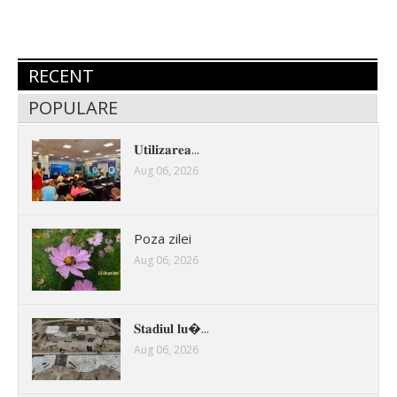
RECENT
POPULARE
𝐔𝐭𝐢𝐥𝐢𝐳𝐚𝐫𝐞𝐚...
Aug 06, 2026
Poza zilei
Aug 06, 2026
𝐒𝐭𝐚𝐝𝐢𝐮𝐥 𝐥𝐮�...
Aug 06, 2026