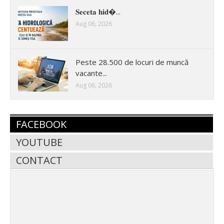
𝐒𝐞𝐜𝐞𝐭𝐚 𝐡𝐢𝐝�...
Aug 06, 2026
Peste 28.500 de locuri de muncă
vacante...
Aug 06, 2026
FACEBOOK
YOUTUBE
CONTACT