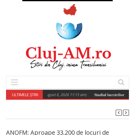
ULTIMELE ȘTIRI
Poza zilei
(August 6, 2026 11:15 am)
𝐒𝐭𝐚𝐝𝐢𝐮𝐥 𝐥𝐮𝐜𝐫𝐚̆𝐫𝐢𝐥𝐨𝐫 𝐝𝐞 𝐜𝐨𝐧𝐬𝐭
ANOFM: Aproape 33.200 de locuri de