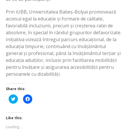
Prin iUBB, Universitatea Babeș-Bolyai promovează
accesul egal la educație și formare de calitate,
favorabilă incluziunii, precum și creșterea ratei de
absolvire, în special în rândul grupurilor defavorizate.
Inițiativa vizează întregul parcurs educațional, de la
educația timpurie, continuând cu învățământul
general și profesional, până la învățământul terțiar și
educația adulților, inclusiv prin facilitarea mobilității
pentru învățare și asigurarea accesibilității pentru
persoanele cu dizabilități.
Share this:
Click
Click
to
to
share
share
on
on
Twitter
Facebook
(Opens
(Opens
Like this:
in
in
new
new
Loading...
window)
window)