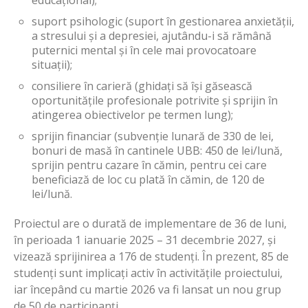
suport psihologic (suport în gestionarea anxietății,
a stresului și a depresiei, ajutându-i să rămână
puternici mental și în cele mai provocatoare
situații);
consiliere în carieră (ghidați să își găsească
oportunitățile profesionale potrivite și sprijin în
atingerea obiectivelor pe termen lung);
sprijin financiar (subvenție lunară de 330 de lei,
bonuri de masă în cantinele UBB: 450 de lei/lună,
sprijin pentru cazare în cămin, pentru cei care
beneficiază de loc cu plată în cămin, de 120 de
lei/lună.
Proiectul are o durată de implementare de 36 de luni,
în perioada 1 ianuarie 2025 – 31 decembrie 2027, și
vizează sprijinirea a 176 de studenți. În prezent, 85 de
studenți sunt implicați activ în activitățile proiectului,
iar începând cu martie 2026 va fi lansat un nou grup
de 50 de participanți.