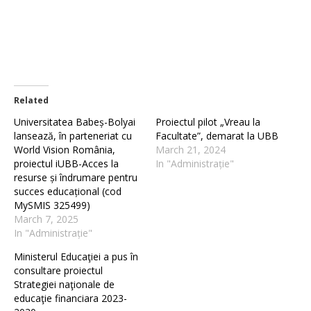
Related
Universitatea Babeș-Bolyai
Proiectul pilot „Vreau la
lansează, în parteneriat cu
Facultate”, demarat la UBB
World Vision România,
March 21, 2024
proiectul iUBB-Acces la
In "Administrație"
resurse și îndrumare pentru
succes educațional (cod
MySMIS 325499)
March 7, 2025
In "Administrație"
Ministerul Educaţiei a pus în
consultare proiectul
Strategiei naţionale de
educaţie financiara 2023-