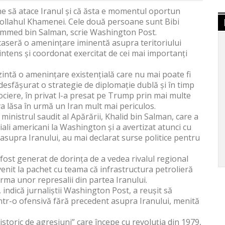
 să atace Iranul și că ăsta e momentul oportun
ollahul Khamenei. Cele două persoane sunt Bibi
ammed bin Salman, scrie Washington Post.
ficaseră o amenințare iminentă asupra teritoriului
intens și coordonat exercitat de cei mai importanți
zintă o amenințare existențială care nu mai poate fi
sfășurat o strategie de diplomație dublă și în timp
gociere, în privat l-a presat pe Trump prin mai multe
 va lăsa în urmă un Iran mult mai periculos.
, ministrul saudit al Apărării, Khalid bin Salman, care a
iciali americani la Washington și a avertizat atunci cu
 asupra Iranului, au mai declarat surse politice pentru
fost generat de dorința de a vedea rivalul regional
 venit la pachet cu teama că infrastructura petrolieră
 urma unor represalii din partea Iranului.
 indică jurnaliștii Washington Post, a reușit să
ntr-o ofensivă fără precedent asupra Iranului, menită
istoric de agresiuni” care începe cu revoluția din 1979,