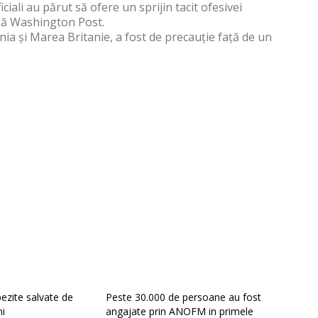
iali au părut să ofere un sprijin tacit ofesivei
ză Washington Post.
ia și Marea Britanie, a fost de precauție față de un
ezite salvate de
Peste 30.000 de persoane au fost
ni
angajate prin ANOFM in primele