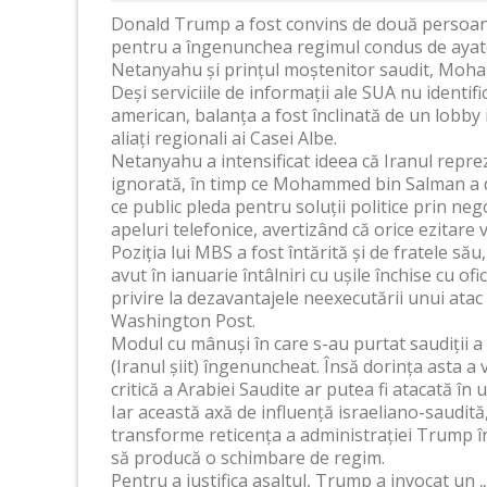
Donald Trump a fost convins de două persoane
pentru a îngenunchea regimul condus de ayat
Netanyahu și prințul moștenitor saudit, Moh
Deși serviciile de informații ale SUA nu identi
american, balanța a fost înclinată de un lobby 
aliați regionali ai Casei Albe.
Netanyahu a intensificat ideea că Iranul repre
ignorată, în timp ce Mohammed bin Salman a de
ce public pleda pentru soluții politice prin ne
apeluri telefonice, avertizând că orice ezitare
Poziția lui MBS a fost întărită și de fratele său
avut în ianuarie întâlniri cu ușile închise cu of
privire la dezavantajele neexecutării unui atac
Washington Post.
Modul cu mânuși în care s-au purtat saudiții a 
(Iranul șiit) îngenuncheat. Însă dorința asta a
critică a Arabiei Saudite ar putea fi atacată în
Iar această axă de influență israeliano-saudită,
transforme reticența a administrației Trump î
să producă o schimbare de regim.
Pentru a justifica asaltul, Trump a invocat un „