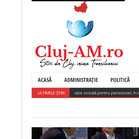
ACASĂ
ADMINISTRAȚIE
POLITICĂ
: 882.735 beneficiari de indemnizație socială pentru pensionari, în iunie 2
ULTIMELE ȘTIRI