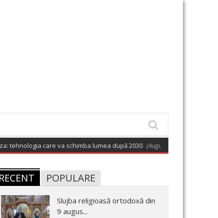
hnologia care va schimba lumea după 2030
(August 9, 2026 6:01 am)
Ce p
RECENT
POPULARE
Slujba religioasă ortodoxă din
9 augus...