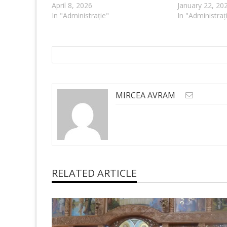
April 8, 2026
January 22, 20
In "Administrație"
In "Administraț
MIRCEA AVRAM
RELATED ARTICLE