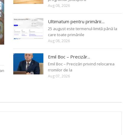
Aug 08, 2026
Ultimatum pentru primării:...
25 august este termenul-limită până la
care toate primăriile
Aug 08, 2026
Emil Boc – Precizăr...
Emil Boc – Precizări privind relocarea
rromilor de la
oan
Aug 07, 2026