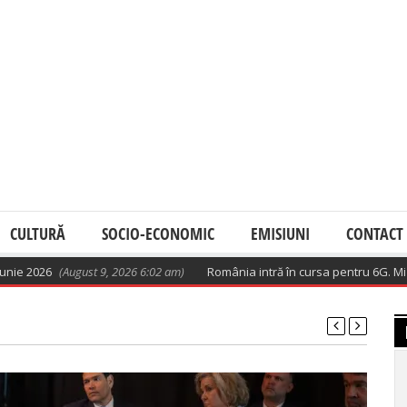
CULTURĂ
SOCIO-ECONOMIC
EMISIUNI
CONTACT
026
(August 9, 2026 6:02 am)
România intră în cursa pentru 6G. Miza: te