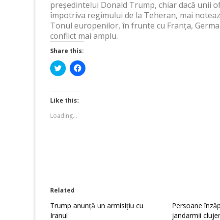
președintelui Donald Trump, chiar dacă unii ofic
împotriva regimului de la Teheran, mai notea
Tonul europenilor, în frunte cu Franța, German
conflict mai amplu.
Share this:
Click
Click
to
to
share
share
on
on
Twitter
Facebook
(Opens
(Opens
Like this:
in
in
new
new
Loading...
window)
window)
Related
Trump anunță un armisițiu cu
Persoane înzăp
Iranul
jandarmii cluje