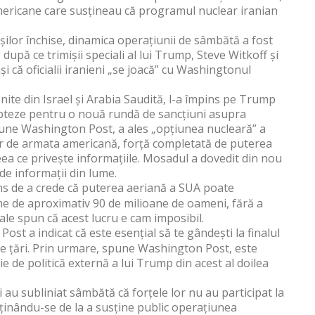
americane care susțineau că programul nuclear iranian
ilor închise, dinamica operațiunii de sâmbătă a fost
după ce trimișii speciali al lui Trump, Steve Witkoff și
i că oficialii iranieni „se joacă” cu Washingtonul
nite din Israel și Arabia Saudită, l-a împins pe Trump
 opteze pentru o nouă rundă de sancțiuni asupra
pune Washington Post, a ales „opțiunea nucleară” a
aer de armata americană, forță completată de puterea
ceea ce privește informațiile. Mosadul a dovedit din nou
 de informații din lume.
ns de a crede că puterea aeriană a SUA poate
une de aproximativ 90 de milioane de oameni, fără a
nale spun că acest lucru e cam imposibil.
ost a indicat că este esențial să te gândești la finalul
 alte țări. Prin urmare, spune Washington Post, este
 de politică externă a lui Trump din acest al doilea
ii au subliniat sâmbătă că forțele lor nu au participat la
ținându-se de la a susține public operațiunea