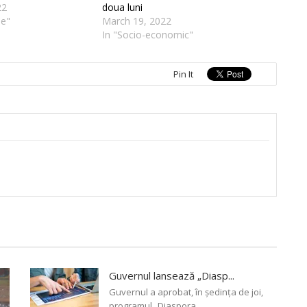
22
doua luni
ie"
March 19, 2022
In "Socio-economic"
Pin It
Guvernul lansează „Diasp...
Guvernul a aprobat, în ședința de joi,
programul „Diaspora