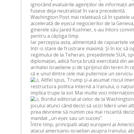
ignorând evaluările agențiilor de informații 
fusese deja neutralizat în vara precedentă.
Washington Post mai relatează că în spatele uș
accelerată de eșecul negocierilor de la Geneva, 
ginerele său Jared Kushner, s-au întors convinș
pentru a câștiga timp.
Iar percepția asta, alimentată de rapoartele ve
într-o stare de frustrare maximă. Și în loc să
regimului de la Teheran, președintele SUA, s
diplomației, adică forța brută exercitată din 
armatei israeliene și de sprijinul din teren în 
că e unul dintre cele mai puternice un serviciu
Altfel spus, Trump și-a asumat riscul ime
restructura politica internă a Iranului, o nați
implica trupe la sol. Mai multe voci internațio
Bordul editorial al celor de la Washington P
jocului atunci când decizi să ucizi liderii unei
prea devreme să numim cea mai riscantă decizie
mandat „un eșec sau un succes”.
Între timp, principalii aliați europeni ai Americ
atacul americano-israelian asupra Iranului, ab