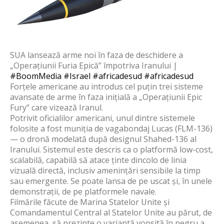
SUA lansează arme noi în faza de deschidere a
„Operațiunii Furia Epică” împotriva Iranului |
#BoomMedia
#Israel
#africadesud
#africadesud
Forțele americane au introdus cel puțin trei sisteme
avansate de arme în faza inițială a „Operațiunii Epic
Fury” care vizează Iranul.
Potrivit oficialilor americani, unul dintre sistemele
folosite a fost muniția de vagabondaj Lucas (FLM-136)
— o dronă modelată după designul Shahed-136 al
Iranului. Sistemul este descris ca o platformă low-cost,
scalabilă, capabilă să atace ținte dincolo de linia
vizuală directă, inclusiv amenințări sensibile la timp
sau emergente. Se poate lansa de pe uscat și, în unele
demonstrații, de pe platformele navale.
Filmările făcute de Marina Statelor Unite și
Comandamentul Central al Statelor Unite au părut, de
asemenea, să prezinte o variantă vopsită în negru a