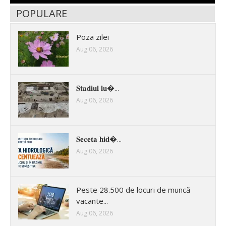
POPULARE
Poza zilei
Aug 06, 2026
𝐒𝐭𝐚𝐝𝐢𝐮𝐥 𝐥𝐮�...
Aug 06, 2026
𝐒𝐞𝐜𝐞𝐭𝐚 𝐡𝐢𝐝�...
Aug 06, 2026
Peste 28.500 de locuri de muncă
vacante...
Aug 06, 2026