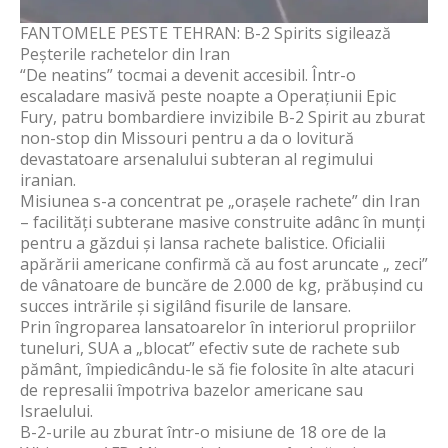
FANTOMELE PESTE TEHRAN: B-2 Spirits sigilează
Peșterile rachetelor din Iran
“De neatins” tocmai a devenit accesibil. Într-o
escaladare masivă peste noapte a Operațiunii Epic
Fury, patru bombardiere invizibile B-2 Spirit au zburat
non-stop din Missouri pentru a da o lovitură
devastatoare arsenalului subteran al regimului
iranian.
Misiunea s-a concentrat pe „orașele rachete” din Iran
– facilități subterane masive construite adânc în munți
pentru a găzdui și lansa rachete balistice. Oficialii
apărării americane confirmă că au fost aruncate „ zeci”
de vânatoare de buncăre de 2.000 de kg, prăbușind cu
succes intrările și sigilând fisurile de lansare.
Prin îngroparea lansatoarelor în interiorul propriilor
tuneluri, SUA a „blocat” efectiv sute de rachete sub
pământ, împiedicându-le să fie folosite în alte atacuri
de represalii împotriva bazelor americane sau
Israelului.
B-2-urile au zburat într-o misiune de 18 ore de la