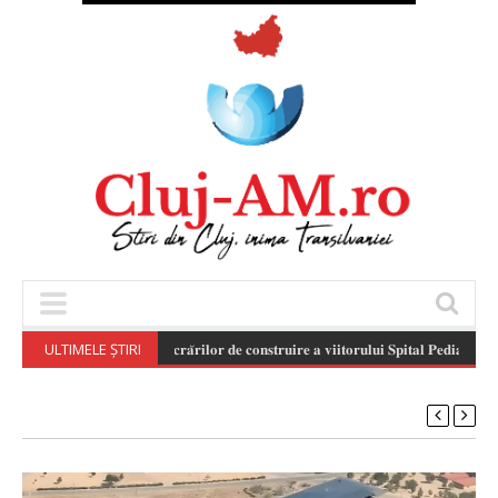
ULTIMELE ȘTIRI
𝐒𝐭𝐚𝐝𝐢𝐮𝐥 𝐥𝐮𝐜𝐫𝐚̆𝐫𝐢𝐥𝐨𝐫 𝐝𝐞 𝐜𝐨𝐧𝐬𝐭𝐫𝐮𝐢𝐫𝐞 𝐚 𝐯𝐢𝐢𝐭𝐨𝐫𝐮𝐥𝐮𝐢 𝐒𝐩𝐢𝐭𝐚𝐥 𝐏𝐞𝐝𝐢𝐚𝐭𝐫𝐢𝐜 𝐌𝐨𝐧𝐨𝐛