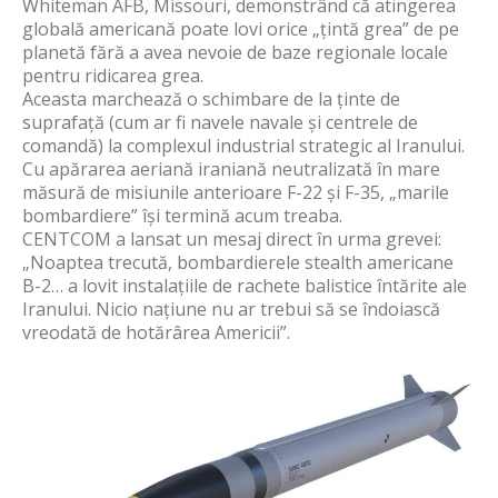
Whiteman AFB, Missouri, demonstrând că atingerea
globală americană poate lovi orice „țintă grea” de pe
planetă fără a avea nevoie de baze regionale locale
pentru ridicarea grea.
Aceasta marchează o schimbare de la ținte de
suprafață (cum ar fi navele navale și centrele de
comandă) la complexul industrial strategic al Iranului.
Cu apărarea aeriană iraniană neutralizată în mare
măsură de misiunile anterioare F-22 și F-35, „marile
bombardiere” își termină acum treaba.
CENTCOM a lansat un mesaj direct în urma grevei:
„Noaptea trecută, bombardierele stealth americane
B-2… a lovit instalațiile de rachete balistice întărite ale
Iranului. Nicio națiune nu ar trebui să se îndoiască
vreodată de hotărârea Americii”.