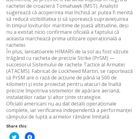
rachetei de croazieră Tomahawk (MST). Analiștii
sugerează că acoperirea mai închisă ar putea fi menită
să reducă vizibilitatea și să sporească supraviețuirea
în timpul loviturilor maritime de joasă altitudine, deși
nu a existat nicio confirmare oficială a faptului că
aceasta marchează prima utilizare operațională a
rachetei.
În plus, lansatoarele HIMARS de la sol au fost văzute
trăgând cu racheta de precizie Strike (PrSM) —
succesorul Sistemului de rachete Tactice al Armatei
(ATACMS). Fabricat de Lockheed Martin, se raportează
că PrSM are o rază de acțiune de până la 500 de
kilometri și este proiectat pentru atacuri de înaltă
precizie împotriva sistemelor de apărare aeriană,
instalațiilor radar și altor ținte strategice.
Oficialii americani nu au dat detalii operaționale
complete, iar verificarea independentă a performanței
câmpului de luptă a armelor rămâne limitată.
Share this:
Click
Click