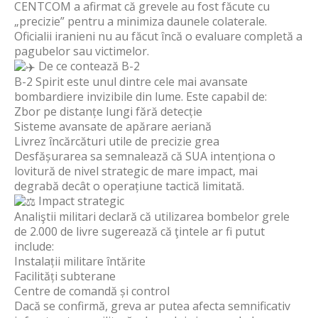
CENTCOM a afirmat că grevele au fost făcute cu
„precizie” pentru a minimiza daunele colaterale.
Oficialii iranieni nu au făcut încă o evaluare completă a
pagubelor sau victimelor.
De ce contează B-2
B-2 Spirit este unul dintre cele mai avansate
bombardiere invizibile din lume. Este capabil de:
Zbor pe distanțe lungi fără detecție
Sisteme avansate de apărare aeriană
Livrez încărcături utile de precizie grea
Desfășurarea sa semnalează că SUA intenționa o
lovitură de nivel strategic de mare impact, mai
degrabă decât o operațiune tactică limitată.
Impact strategic
Analiştii militari declară că utilizarea bombelor grele
de 2.000 de livre sugerează că ţintele ar fi putut
include:
Instalații militare întărite
Facilități subterane
Centre de comandă și control
Dacă se confirmă, greva ar putea afecta semnificativ