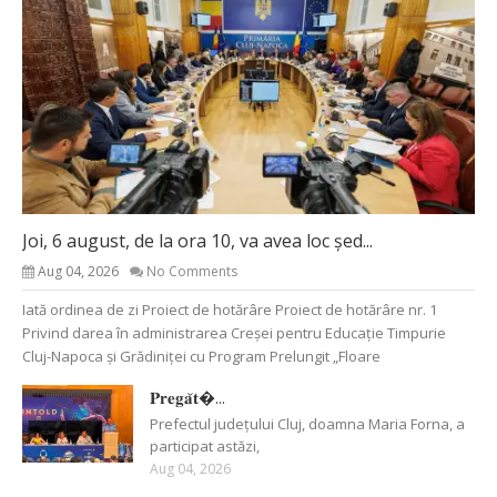
Joi, 6 august, de la ora 10, va avea loc șed...
Aug 04, 2026
No Comments
Iată ordinea de zi Proiect de hotărâre Proiect de hotărâre nr. 1
Privind darea în administrarea Creșei pentru Educație Timpurie
Cluj-Napoca și Grădiniței cu Program Prelungit „Floare
𝐏𝐫𝐞𝐠𝐚̆𝐭�...
Prefectul județului Cluj, doamna Maria Forna, a
participat astăzi,
Aug 04, 2026