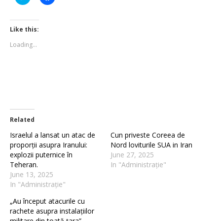
to
to
share
share
on
on
Twitter
Facebook
(Opens
(Opens
Like this:
in
in
new
new
Loading...
window)
window)
Related
Israelul a lansat un atac de
Cun priveste Coreea de
proporții asupra Iranului:
Nord loviturile SUA in Iran
explozii puternice în
June 27, 2025
Teheran.
In "Administrație"
June 13, 2025
In "Administrație"
„Au început atacurile cu
rachete asupra instalațiilor
militare din toată țara” –