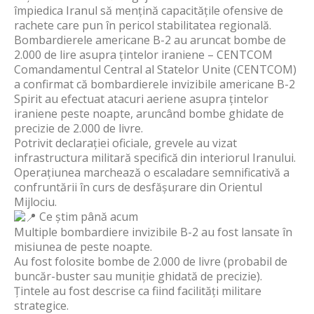
împiedica Iranul să mențină capacitățile ofensive de
rachete care pun în pericol stabilitatea regională.
Bombardierele americane B-2 au aruncat bombe de
2.000 de lire asupra țintelor iraniene – CENTCOM
Comandamentul Central al Statelor Unite (CENTCOM)
a confirmat că bombardierele invizibile americane B-2
Spirit au efectuat atacuri aeriene asupra țintelor
iraniene peste noapte, aruncând bombe ghidate de
precizie de 2.000 de livre.
Potrivit declarației oficiale, grevele au vizat
infrastructura militară specifică din interiorul Iranului.
Operațiunea marchează o escaladare semnificativă a
confruntării în curs de desfășurare din Orientul
Mijlociu.
Ce știm până acum
Multiple bombardiere invizibile B-2 au fost lansate în
misiunea de peste noapte.
Au fost folosite bombe de 2.000 de livre (probabil de
buncăr-buster sau muniție ghidată de precizie).
Țintele au fost descrise ca fiind facilități militare
strategice.