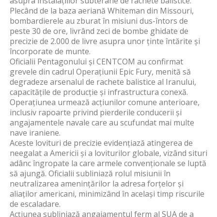
asupra instalațiilor subterane de rachete balistice.
Plecând de la baza aeriană Whiteman din Missouri,
bombardierele au zburat în misiuni dus-întors de
peste 30 de ore, livrând zeci de bombe ghidate de
precizie de 2.000 de livre asupra unor ținte întărite și
încorporate de munte.
Oficialii Pentagonului și CENTCOM au confirmat
grevele din cadrul Operațiunii Epic Fury, menită să
degradeze arsenalul de rachete balistice al Iranului,
capacitățile de producție și infrastructura conexă.
Operațiunea urmează acțiunilor comune anterioare,
inclusiv rapoarte privind pierderile conducerii și
angajamentele navale care au scufundat mai multe
nave iraniene.
Aceste lovituri de precizie evidențiază atingerea de
neegalat a Americii și a loviturilor globale, vizând situri
adânc îngropate la care armele convenționale se luptă
să ajungă. Oficialii subliniază rolul misiunii în
neutralizarea amenințărilor la adresa forțelor și
aliaților americani, minimizând în același timp riscurile
de escaladare.
Acțiunea subliniază angajamentul ferm al SUA de a