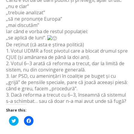
Când e vorba de bani publici și privilegii, apar brusc:
„nu e clar”
„trebuie analizat”
„să ne pronunțe Europa”
„mai discutăm”
Iar când e vorba de restul populației:
„se aplică de luni”.
De reținut (că asta e știrea politică)
1. Votul UDMR a fost pivotul care a blocat drumul spre
CJUE (și amânarea de până la doi ani).
2. Votul 6–3 arată că reforma a trecut, dar la limită de
sistem, nu din convingere generală.
3. Iar PSD, cu amenințări în coaliție pe buget și cu
„grijă” de pensiile speciale, pare că joacă aceeași piesă:
când e greu, facem „procedură”.
3. Dacă reforma a trecut cu 6–3, înseamnă că sistemul
s-a schimbat… sau că doar n-a mai avut unde să fugă?
Share this:
Click
Click
to
to
share
share
on
on