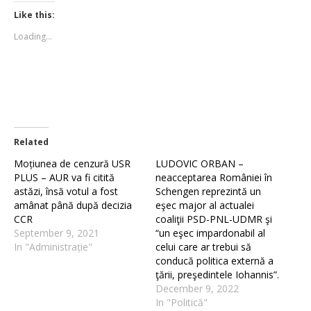
Twitter
Facebook
(Opens
(Opens
Like this:
in
in
new
new
Loading...
window)
window)
Related
Moțiunea de cenzură USR
LUDOVIC ORBAN –
PLUS – AUR va fi citită
neacceptarea României în
astăzi, însă votul a fost
Schengen reprezintă un
amânat până după decizia
eşec major al actualei
CCR
coaliţii PSD-PNL-UDMR şi
September 9, 2021
“un eşec impardonabil al
In "Administrație"
celui care ar trebui să
conducă politica externă a
ţării, preşedintele Iohannis”.
December 9, 2022
In "Politică"