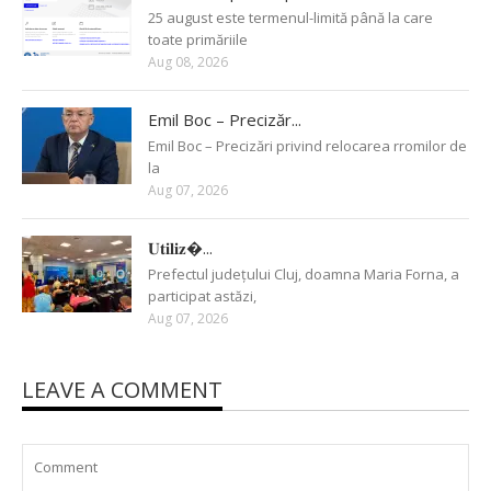
25 august este termenul-limită până la care
toate primăriile
Aug 08, 2026
Emil Boc – Precizăr...
Emil Boc – Precizări privind relocarea rromilor de
la
Aug 07, 2026
𝐔𝐭𝐢𝐥𝐢𝐳�...
Prefectul județului Cluj, doamna Maria Forna, a
participat astăzi,
Aug 07, 2026
LEAVE A COMMENT