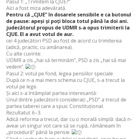
Pasul 1: „Trimitem la CJUE?”
Aici a fost miza adevărată.
Pentru că „CJUE” în dosarele sensibile e ca butonul
de pause: apeși și poți bloca totul până la doi ani.
judecătorul propus de UDMR s-a opus trimiterii la
CJUE. El a avut votul de aur.
cei 4 judecători PSD au fost de acord cu trimiterea
(adică, practic, cu amânarea).
Cu alte cuvinte:
UDMR a zis „hai să terminăm”, PSD a zis „hai să mai
vedem”.
Pasul 2: votul pe fond, legea pensiilor speciale
După ce n-a mai mers schema cu CJUE, s-a trecut la
votul pe lege.
Și aici s-a întâmplat partea interesantă:
Unul dintre judecătorii considerați „PSD” a trecut de
partea taberei care a spus: Constituțional.
Rezultatul: 6–3.
Adică reforma a trecut, dar cu o morală simplă: dacă n-
aveai un singur vot care să se rupă, rămâneam în
„procedură” până la pensie.