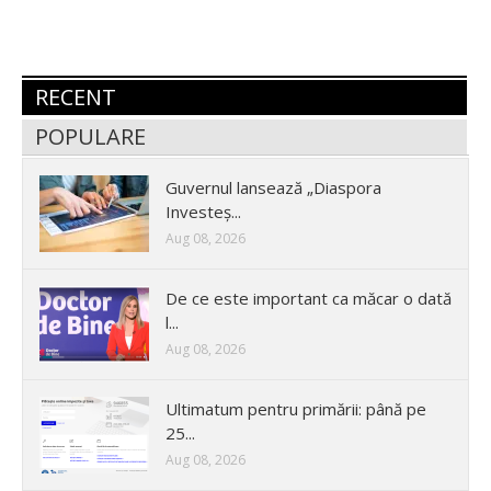
RECENT
POPULARE
Guvernul lansează „Diaspora
Investeș...
Aug 08, 2026
De ce este important ca măcar o dată
l...
Aug 08, 2026
Ultimatum pentru primării: până pe
25...
Aug 08, 2026