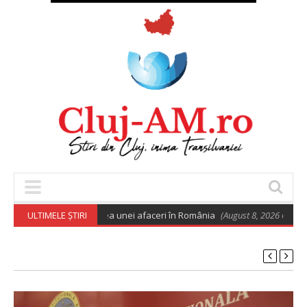
 euro pentru deschiderea unei afaceri în România
ULTIMELE ȘTIRI
(August 8, 2026 6:02 am)