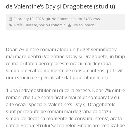
de Valentine’s Day și Dragobete (studiu)
February 13, 2026
No Comments
340 Views
Altele
,
Diverse
,
Socio-Economic
Traian Ionescu
Doar 7% dintre români alocă un buget semnificativ
mai mare pentru Valentine’s Day și Dragobete, în timp
ce majoritatea percep aceste ocazii mai degrabă
simbolic decât ca momente de consum intens, potrivit
unui studiu de specialitate dat publicității marți.
‘Luna Îndrăgostiților nu duce la excese. Doar 7% dintre
români cheltuie semnificativ mai mult comparativ cu
alte ocazii speciale. Valentine’s Day și Dragobetele
sunt percepute de români mai degrabă ca ocazii
simbolice decât ca momente de consum intens’, arată
datele Barometrului Sezoanelor Financiare, realizat de