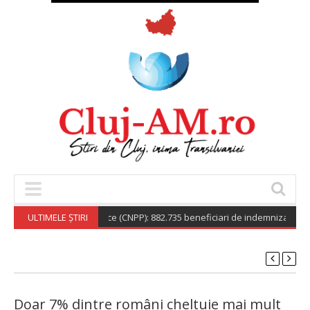
onala de Pensii Publice (CNPP): 882.735 beneficiari de indemnizație social
ULTIMELE ȘTIRI
Doar 7% dintre români cheltuie mai mult