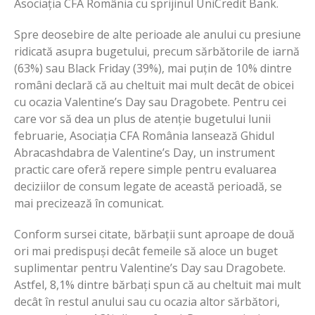
Asociația CFA România cu sprijinul UniCredit Bank.
Spre deosebire de alte perioade ale anului cu presiune
ridicată asupra bugetului, precum sărbătorile de iarnă
(63%) sau Black Friday (39%), mai puțin de 10% dintre
români declară că au cheltuit mai mult decât de obicei
cu ocazia Valentine’s Day sau Dragobete. Pentru cei
care vor să dea un plus de atenție bugetului lunii
februarie, Asociația CFA România lansează Ghidul
Abracashdabra de Valentine’s Day, un instrument
practic care oferă repere simple pentru evaluarea
deciziilor de consum legate de această perioadă, se
mai precizează în comunicat.
Conform sursei citate, bărbații sunt aproape de două
ori mai predispuși decât femeile să aloce un buget
suplimentar pentru Valentine’s Day sau Dragobete.
Astfel, 8,1% dintre bărbați spun că au cheltuit mai mult
decât în restul anului sau cu ocazia altor sărbători,