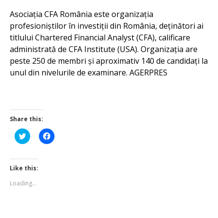
Asociația CFA România este organizația
profesioniștilor în investiții din România, deținători ai
titlului Chartered Financial Analyst (CFA), calificare
administrată de CFA Institute (USA). Organizația are
peste 250 de membri și aproximativ 140 de candidați la
unul din nivelurile de examinare. AGERPRES
Share this:
Click
Click
to
to
share
share
on
on
Twitter
Facebook
(Opens
(Opens
Like this:
in
in
new
new
Loading...
window)
window)