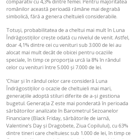
comparativ cu 4,3% dintre femei. Pentru majoritatea
românilor această perioadă rămâne mai degrabă
simbolică, fără a genera cheltuieli considerabile.
Totuși, probabilitatea de a cheltui mai mult în Luna
Îndrăgostiților crește odată cu nivelul de venit. Astfel,
doar 4,1% dintre cei cu venituri sub 3.000 de lei au
alocat mai mult decât de obicei pentru ocaziile
speciale, în timp ce proporția urcă la 8% în rândul
celor cu venituri între 5.000 și 7.000 de lei.
‘Chiar și în rândul celor care consideră Luna
Îndrăgostiților o ocazie de cheltuieli mai mari,
generațiile adoptă stiluri diferite de a-și gestiona
bugetul. Generația Z este mai ponderată în perioada
sărbătorilor analizate în Barometrul Sezoanelor
Financiare (Black Friday, sărbătorile de iarnă,
Valentine’s Day și Dragobete, Ziua Copilului), cu 63%
dintre tineri care cheltuiesc sub 1.000 de lei, în timp ce