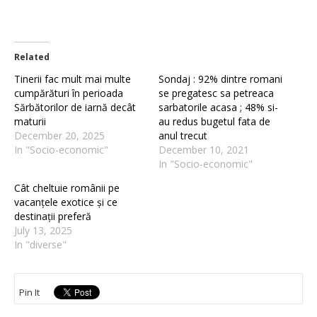
Related
Tinerii fac mult mai multe
Sondaj : 92% dintre romani
cumpărături în perioada
se pregatesc sa petreaca
Sărbătorilor de iarnă decât
sarbatorile acasa ; 48% si-
maturii
au redus bugetul fata de
December 20, 2025
anul trecut
In "Socio-economic"
December 10, 2021
In "Socio-economic"
Cât cheltuie românii pe
vacanțele exotice și ce
destinații preferă
July 13, 2025
In "diverse"
Pin It