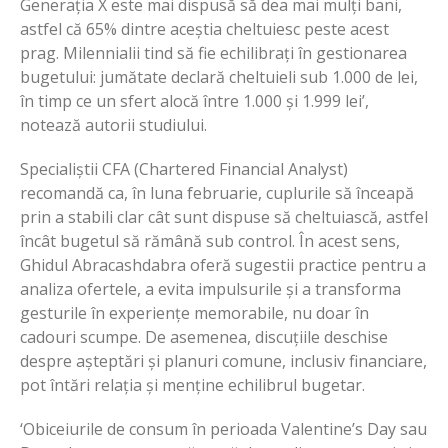
Generația X este mai dispusă să dea mai mulți bani,
astfel că 65% dintre aceștia cheltuiesc peste acest
prag. Milennialii tind să fie echilibrați în gestionarea
bugetului: jumătate declară cheltuieli sub 1.000 de lei,
în timp ce un sfert alocă între 1.000 și 1.999 lei’,
notează autorii studiului.
Specialiștii CFA (Chartered Financial Analyst)
recomandă ca, în luna februarie, cuplurile să înceapă
prin a stabili clar cât sunt dispuse să cheltuiască, astfel
încât bugetul să rămână sub control. În acest sens,
Ghidul Abracashdabra oferă sugestii practice pentru a
analiza ofertele, a evita impulsurile și a transforma
gesturile în experiențe memorabile, nu doar în
cadouri scumpe. De asemenea, discuțiile deschise
despre așteptări și planuri comune, inclusiv financiare,
pot întări relația și menține echilibrul bugetar.
‘Obiceiurile de consum în perioada Valentine’s Day sau