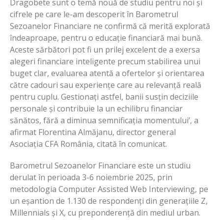
Dragobete sunt o temă nouă de studiu pentru noi și
cifrele pe care le-am descoperit în Barometrul
Sezoanelor Financiare ne confirmă că merită explorată
îndeaproape, pentru o educație financiară mai bună.
Aceste sărbători pot fi un prilej excelent de a exersa
alegeri financiare inteligente precum stabilirea unui
buget clar, evaluarea atentă a ofertelor și orientarea
către cadouri sau experiențe care au relevanță reală
pentru cuplu. Gestionați astfel, banii susțin deciziile
personale și contribuie la un echilibru financiar
sănătos, fără a diminua semnificația momentului’, a
afirmat Florentina Almăjanu, director general
Asociația CFA România, citată în comunicat.
Barometrul Sezoanelor Financiare este un studiu
derulat în perioada 3-6 noiembrie 2025, prin
metodologia Computer Assisted Web Interviewing, pe
un eșantion de 1.130 de respondenți din generațiile Z,
Millennials și X, cu preponderență din mediul urban.