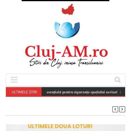
𝐨𝐧𝐬𝐚𝐛𝐢𝐥𝐚̆ 𝐚 𝐝𝐫𝐨𝐧𝐞𝐥𝐨𝐫 𝐞𝐬𝐭𝐞 𝐞𝐬𝐞𝐧𝐭̦𝐢𝐚𝐥𝐚̆ 𝐩𝐞𝐧𝐭𝐫𝐮 𝐬𝐢𝐠𝐮𝐫𝐚𝐧𝐭̦𝐚 𝐬𝐩𝐚𝐭̦𝐢𝐮𝐥𝐮𝐢 𝐚𝐞𝐫𝐢𝐚𝐧!
ULTIMELE ȘTIRI
(August 7,