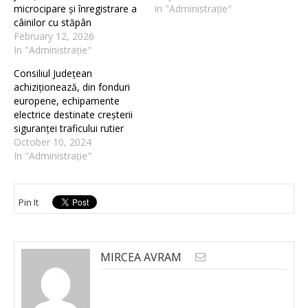
microcipare și înregistrare a
In "Administrație"
câinilor cu stăpân
February 12, 2026
In "Administrație"
Consiliul Județean
achiziționează, din fonduri
europene, echipamente
electrice destinate creșterii
siguranței traficului rutier
October 10, 2024
In "Administrație"
Pin It
MIRCEA AVRAM