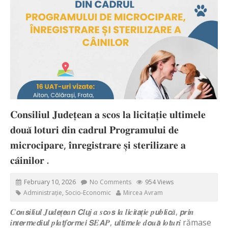
𝐂𝐨𝐧𝐬𝐢𝐥𝐢𝐮𝐥 𝐉𝐮𝐝𝐞𝐭̦𝐞𝐚𝐧 𝐚 𝐬𝐜𝐨𝐬 𝐥𝐚 𝐥𝐢𝐜𝐢𝐭𝐚𝐭̦𝐢𝐞 𝐮𝐥𝐭𝐢𝐦𝐞𝐥𝐞
𝐝𝐨𝐮𝐚̆ 𝐥𝐨𝐭𝐮𝐫𝐢 𝐝𝐢𝐧 𝐜𝐚𝐝𝐫𝐮𝐥 𝐏𝐫𝐨𝐠𝐫𝐚𝐦𝐮𝐥𝐮𝐢 𝐝𝐞
𝐦𝐢𝐜𝐫𝐨𝐜𝐢𝐩𝐚𝐫𝐞, 𝐢̂𝐧𝐫𝐞𝐠𝐢𝐬𝐭𝐫𝐚𝐫𝐞 𝐬̦𝐢 𝐬𝐭𝐞𝐫𝐢𝐥𝐢𝐳𝐚𝐫𝐞 𝐚
𝐜𝐚̂𝐢𝐧𝐢𝐥𝐨𝐫 .
February 10, 2026
No Comments
954 Views
Administrație
,
Socio-Economic
Mircea Avram
𝑪𝙤𝒏𝙨𝒊𝙡𝒊𝙪𝒍 𝑱𝙪𝒅𝙚𝒕̦𝙚𝒂𝙣 𝘾𝒍𝙪𝒋 𝒂 𝒔𝙘𝒐𝙨 𝙡𝒂 𝒍𝙞𝒄𝙞𝒕𝙖𝒕̦𝙞𝒆 𝒑𝙪𝒃𝙡𝒊𝙘𝒂̆, 𝙥𝒓𝙞𝒏
𝒊𝙣𝒕𝙚𝒓𝙢𝒆𝙙𝒊𝙪𝒍 𝒑𝙡𝒂𝙩𝒇𝙤𝒓𝙢𝒆𝙞 𝙎𝑬𝘼𝑷, 𝙪𝒍𝙩𝒊𝙢𝒆𝙡𝒆 𝒅𝙤𝒖𝙖̆ 𝙡𝒐𝙩𝒖𝙧𝒊 rămase