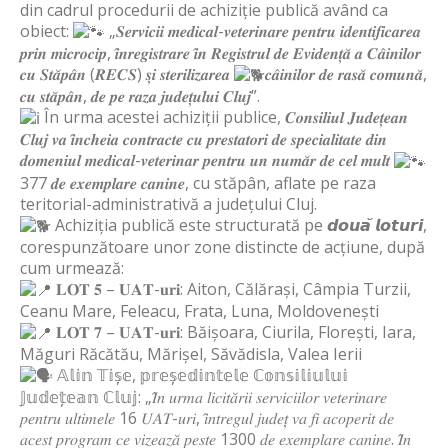
din cadrul procedurii de achiziție publică având ca
obiect:
„𝑺𝒆𝒓𝒗𝒊𝒄𝒊𝒊 𝒎𝒆𝒅𝒊𝒄𝒂𝒍-𝒗𝒆𝒕𝒆𝒓𝒊𝒏𝒂𝒓𝒆 𝒑𝒆𝒏𝒕𝒓𝒖 𝒊𝒅𝒆𝒏𝒕𝒊𝒇𝒊𝒄𝒂𝒓𝒆𝒂
𝒑𝒓𝒊𝒏 𝒎𝒊𝒄𝒓𝒐𝒄𝒊𝒑, 𝒊̂𝒏𝒓𝒆𝒈𝒊𝒔𝒕𝒓𝒂𝒓𝒆 𝒊̂𝒏 𝑹𝒆𝒈𝒊𝒔𝒕𝒓𝒖𝒍 𝒅𝒆 𝑬𝒗𝒊𝒅𝒆𝒏𝒕̦𝒂̆ 𝒂 𝑪𝒂̂𝒊𝒏𝒊𝒍𝒐𝒓
𝒄𝒖 𝑺𝒕𝒂̆𝒑𝒂̂𝒏 (𝑹𝑬𝑪𝑺) 𝒔̦𝒊 𝒔𝒕𝒆𝒓𝒊𝒍𝒊𝒛𝒂𝒓𝒆𝒂
𝒄𝒂̂𝒊𝒏𝒊𝒍𝒐𝒓 𝒅𝒆 𝒓𝒂𝒔𝒂̆ 𝒄𝒐𝒎𝒖𝒏𝒂̆,
𝒄𝒖 𝒔𝒕𝒂̆𝒑𝒂̂𝒏, 𝒅𝒆 𝒑𝒆 𝒓𝒂𝒛𝒂 𝒋𝒖𝒅𝒆𝒕̦𝒖𝒍𝒖𝒊 𝑪𝒍𝒖𝒋”.
În urma acestei achiziții publice, 𝑪𝒐𝒏𝒔𝒊𝒍𝒊𝒖𝒍 𝑱𝒖𝒅𝒆𝒕̦𝒆𝒂𝒏
𝑪𝒍𝒖𝒋 𝒗𝒂 𝒊̂𝒏𝒄𝒉𝒆𝒊𝒂 𝒄𝒐𝒏𝒕𝒓𝒂𝒄𝒕𝒆 𝒄𝒖 𝒑𝒓𝒆𝒔𝒕𝒂𝒕𝒐𝒓𝒊 𝒅𝒆 𝒔𝒑𝒆𝒄𝒊𝒂𝒍𝒊𝒕𝒂𝒕𝒆 𝒅𝒊𝒏
𝒅𝒐𝒎𝒆𝒏𝒊𝒖𝒍 𝒎𝒆𝒅𝒊𝒄𝒂𝒍-𝒗𝒆𝒕𝒆𝒓𝒊𝒏𝒂𝒓 𝒑𝒆𝒏𝒕𝒓𝒖 𝒖𝒏 𝒏𝒖𝒎𝒂̆𝒓 𝒅𝒆 𝒄𝒆𝒍 𝒎𝒖𝒍𝒕
377 𝒅𝒆 𝒆𝒙𝒆𝒎𝒑𝒍𝒂𝒓𝒆 𝒄𝒂𝒏𝒊𝒏𝒆, cu stăpân, aflate pe raza
teritorial-administrativă a județului Cluj.
Achiziția publică este structurată pe 𝙙𝙤𝙪𝙖̆ 𝙡𝙤𝙩𝙪𝙧𝙞,
corespunzătoare unor zone distincte de acțiune, după
cum urmează:
𝐋𝐎𝐓 𝟓 – 𝐔𝐀𝐓-𝐮𝐫𝐢: Aiton, Călărași, Câmpia Turzii,
Ceanu Mare, Feleacu, Frata, Luna, Moldovenești
𝐋𝐎𝐓 𝟕 – 𝐔𝐀𝐓-𝐮𝐫𝐢: Băișoara, Ciurila, Florești, Iara,
Măguri Răcătău, Mărișel, Săvădisla, Valea Ierii
𝔸𝕝𝕚𝕟 𝕋𝕚𝕤̦𝕖, 𝕡𝕣𝕖𝕤̦𝕖𝕕𝕚𝕟𝕥𝕖𝕝𝕖 ℂ𝕠𝕟𝕤𝕚𝕝𝕚𝕦𝕝𝕦𝕚
𝕁𝕦𝕕𝕖𝕥̦𝕖𝕒𝕟 ℂ𝕝𝕦𝕛: „𝐼̂𝑛 𝑢𝑟𝑚𝑎 𝑙𝑖𝑐𝑖𝑡𝑎̆𝑟𝑖𝑖 𝑠𝑒𝑟𝑣𝑖𝑐𝑖𝑖𝑙𝑜𝑟 𝑣𝑒𝑡𝑒𝑟𝑖𝑛𝑎𝑟𝑒
𝑝𝑒𝑛𝑡𝑟𝑢 𝑢𝑙𝑡𝑖𝑚𝑒𝑙𝑒 16 𝑈𝐴𝑇-𝑢𝑟𝑖, 𝑖̂𝑛𝑡𝑟𝑒𝑔𝑢𝑙 𝑗𝑢𝑑𝑒𝑡̦ 𝑣𝑎 𝑓𝑖 𝑎𝑐𝑜𝑝𝑒𝑟𝑖𝑡 𝑑𝑒
𝑎𝑐𝑒𝑠𝑡 𝑝𝑟𝑜𝑔𝑟𝑎𝑚 𝑐𝑒 𝑣𝑖𝑧𝑒𝑎𝑧𝑎̆ 𝑝𝑒𝑠𝑡𝑒 1300 𝑑𝑒 𝑒𝑥𝑒𝑚𝑝𝑙𝑎𝑟𝑒 𝑐𝑎𝑛𝑖𝑛𝑒. 𝐼̂𝑛