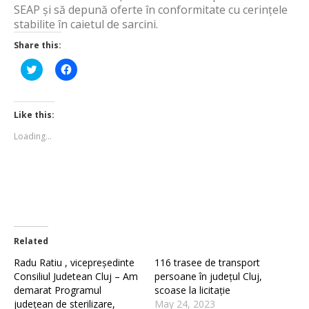
SEAP și să depună oferte în conformitate cu cerințele
stabilite în caietul de sarcini.
Share this:
Click
Click
to
to
share
share
on
on
Twitter
Facebook
(Opens
(Opens
Like this:
in
in
new
new
Loading...
window)
window)
Related
Radu Ratiu , vicepreședinte
116 trasee de transport
Consiliul Judetean Cluj – Am
persoane în județul Cluj,
demarat Programul
scoase la licitație
județean de sterilizare,
May 24, 2023