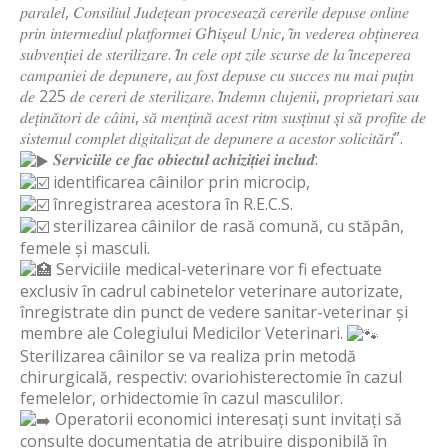
𝑝𝑎𝑟𝑎𝑙𝑒𝑙, 𝐶𝑜𝑛𝑠𝑖𝑙𝑖𝑢𝑙 𝐽𝑢𝑑𝑒𝑡̦𝑒𝑎𝑛 𝑝𝑟𝑜𝑐𝑒𝑠𝑒𝑎𝑧𝑎̆ 𝑐𝑒𝑟𝑒𝑟𝑖𝑙𝑒 𝑑𝑒𝑝𝑢𝑠𝑒 𝑜𝑛𝑙𝑖𝑛𝑒
𝑝𝑟𝑖𝑛 𝑖𝑛𝑡𝑒𝑟𝑚𝑒𝑑𝑖𝑢𝑙 𝑝𝑙𝑎𝑡𝑓𝑜𝑟𝑚𝑒𝑖 𝐺ℎ𝑖𝑠̦𝑒𝑢𝑙 𝑈𝑛𝑖𝑐, 𝑖̂𝑛 𝑣𝑒𝑑𝑒𝑟𝑒𝑎 𝑜𝑏𝑡̦𝑖𝑛𝑒𝑟𝑒𝑎
𝑠𝑢𝑏𝑣𝑒𝑛𝑡̦𝑖𝑒𝑖 𝑑𝑒 𝑠𝑡𝑒𝑟𝑖𝑙𝑖𝑧𝑎𝑟𝑒. 𝐼̂𝑛 𝑐𝑒𝑙𝑒 𝑜𝑝𝑡 𝑧𝑖𝑙𝑒 𝑠𝑐𝑢𝑟𝑠𝑒 𝑑𝑒 𝑙𝑎 𝑖̂𝑛𝑐𝑒𝑝𝑒𝑟𝑒𝑎
𝑐𝑎𝑚𝑝𝑎𝑛𝑖𝑒𝑖 𝑑𝑒 𝑑𝑒𝑝𝑢𝑛𝑒𝑟𝑒, 𝑎𝑢 𝑓𝑜𝑠𝑡 𝑑𝑒𝑝𝑢𝑠𝑒 𝑐𝑢 𝑠𝑢𝑐𝑐𝑒𝑠 𝑛𝑢 𝑚𝑎𝑖 𝑝𝑢𝑡̦𝑖𝑛
𝑑𝑒 225 𝑑𝑒 𝑐𝑒𝑟𝑒𝑟𝑖 𝑑𝑒 𝑠𝑡𝑒𝑟𝑖𝑙𝑖𝑧𝑎𝑟𝑒. 𝐼̂𝑛𝑑𝑒𝑚𝑛 𝑐𝑙𝑢𝑗𝑒𝑛𝑖𝑖, 𝑝𝑟𝑜𝑝𝑟𝑖𝑒𝑡𝑎𝑟𝑖 𝑠𝑎𝑢
𝑑𝑒𝑡̦𝑖𝑛𝑎̆𝑡𝑜𝑟𝑖 𝑑𝑒 𝑐𝑎̂𝑖𝑛𝑖, 𝑠𝑎̆ 𝑚𝑒𝑛𝑡̦𝑖𝑛𝑎̆ 𝑎𝑐𝑒𝑠𝑡 𝑟𝑖𝑡𝑚 𝑠𝑢𝑠𝑡̦𝑖𝑛𝑢𝑡 𝑠̦𝑖 𝑠𝑎̆ 𝑝𝑟𝑜𝑓𝑖𝑡𝑒 𝑑𝑒
𝑠𝑖𝑠𝑡𝑒𝑚𝑢𝑙 𝑐𝑜𝑚𝑝𝑙𝑒𝑡 𝑑𝑖𝑔𝑖𝑡𝑎𝑙𝑖𝑧𝑎𝑡 𝑑𝑒 𝑑𝑒𝑝𝑢𝑛𝑒𝑟𝑒 𝑎 𝑎𝑐𝑒𝑠𝑡𝑜𝑟 𝑠𝑜𝑙𝑖𝑐𝑖𝑡𝑎̆𝑟𝑖”.
𝑺𝒆𝒓𝒗𝒊𝒄𝒊𝒊𝒍𝒆 𝒄𝒆 𝒇𝒂𝒄 𝒐𝒃𝒊𝒆𝒄𝒕𝒖𝒍 𝒂𝒄𝒉𝒊𝒛𝒊𝒕̦𝒊𝒆𝒊 𝒊𝒏𝒄𝒍𝒖𝒅:
identificarea câinilor prin microcip,
înregistrarea acestora în R.E.C.S.
sterilizarea câinilor de rasă comună, cu stăpân,
femele și masculi.
Serviciile medical-veterinare vor fi efectuate
exclusiv în cadrul cabinetelor veterinare autorizate,
înregistrate din punct de vedere sanitar-veterinar și
membre ale Colegiului Medicilor Veterinari.
Sterilizarea câinilor se va realiza prin metodă
chirurgicală, respectiv: ovariohisterectomie în cazul
femelelor, orhidectomie în cazul masculilor.
Operatorii economici interesați sunt invitați să
consulte documentația de atribuire disponibilă în