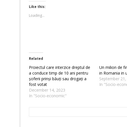
Twitter
Facebook
(Opens
(Opens
Like this:
in
in
new
new
Loading...
window)
window)
Related
Proiectul care interzice dreptul de
Un milion de fi
a conduce timp de 10 ani pentru
in Romania in u
șoferii prinși băuți sau drogați a
September 21,
fost votat
In "Socio-econ
December 14, 2023
In "Socio-economic"