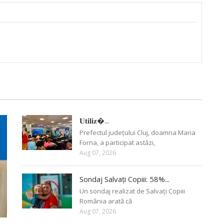
𝐔𝐭𝐢𝐥𝐢𝐳�...
Prefectul județului Cluj, doamna Maria
Forna, a participat astăzi,
Aug 07, 2026
Sondaj Salvați Copiii: 58%...
Un sondaj realizat de Salvați Copiii
România arată că
Aug 07, 2026