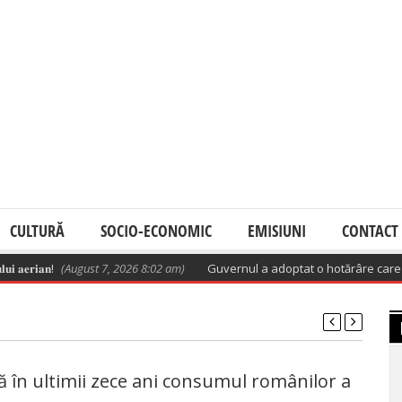
CULTURĂ
SOCIO-ECONOMIC
EMISIUNI
CONTACT
𝐞𝐫𝐢𝐚𝐧!
(August 7, 2026 8:02 am)
Guvernul a adoptat o hotărâre care aprob
 în ultimii zece ani consumul românilor a