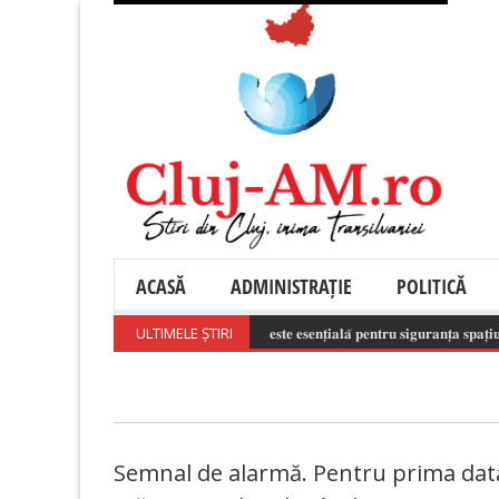
ACASĂ
ADMINISTRAȚIE
POLITICĂ
𝐔𝐭𝐢𝐥𝐢𝐳𝐚𝐫𝐞𝐚 𝐫𝐞𝐬𝐩𝐨𝐧𝐬𝐚𝐛𝐢𝐥𝐚̆ 𝐚 𝐝𝐫𝐨𝐧𝐞𝐥𝐨𝐫 𝐞𝐬𝐭𝐞 𝐞𝐬𝐞𝐧𝐭̦𝐢𝐚𝐥𝐚̆ 𝐩𝐞𝐧𝐭𝐫𝐮 𝐬𝐢𝐠𝐮𝐫𝐚𝐧𝐭̦𝐚 𝐬𝐩𝐚𝐭̦𝐢𝐮𝐥𝐮𝐢 
ULTIMELE ȘTIRI
Semnal de alarmă. Pentru prima dată