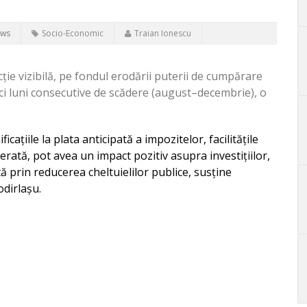
ews
Socio-Economic
Traian Ionescu
ție vizibilă, pe fondul erodării puterii de cumpărare
inci luni consecutive de scădere (august–decembrie), o
țiile la plata anticipată a impozitelor, facilitățile
rată, pot avea un impact pozitiv asupra investițiilor,
tă prin reducerea cheltuielilor publice, susține
dirlașu.