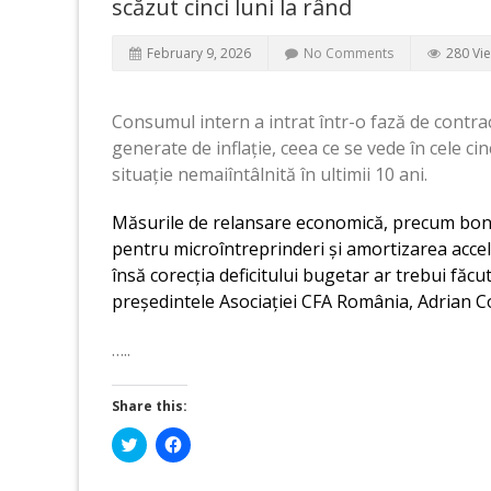
scăzut cinci luni la rând
February 9, 2026
No Comments
280 Vi
Consumul intern a intrat într-o fază de contrac
generate de inflație, ceea ce se vede în cele c
situație nemaiîntâlnită în ultimii 10 ani.
Măsurile de relansare economică, precum bonifica
pentru microîntreprinderi și amortizarea accele
însă corecția deficitului bugetar ar trebui făcu
președintele Asociației CFA România, Adrian Co
…..
Share this:
Click
Click
to
to
share
share
on
on