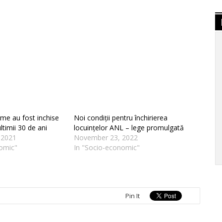
rme au fost inchise
Noi condiții pentru închirierea
ltimii 30 de ani
locuințelor ANL – lege promulgată
 2021
November 23, 2022
omic"
In "Socio-economic"
Pin It