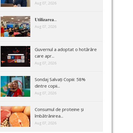
Aug 07, 2026
𝐔𝐭𝐢𝐥𝐢𝐳𝐚𝐫𝐞𝐚...
Aug 07, 2026
Guvernul a adoptat o hotărâre
care apr...
Aug 07, 2026
Sondaj Salvați Copiii: 58%
dintre copii...
Aug 07, 2026
Consumul de proteine și
îmbătrânirea...
Aug 07, 2026