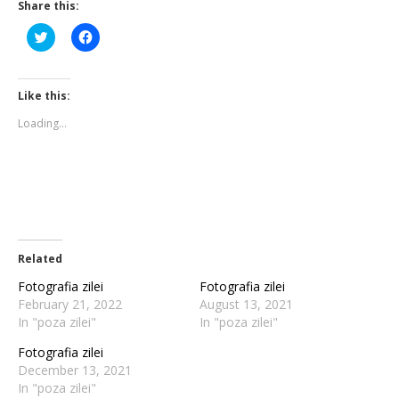
Share this:
Click
Click
to
to
share
share
on
on
Twitter
Facebook
(Opens
(Opens
Like this:
in
in
new
new
Loading...
window)
window)
Related
Fotografia zilei
Fotografia zilei
February 21, 2022
August 13, 2021
In "poza zilei"
In "poza zilei"
Fotografia zilei
December 13, 2021
In "poza zilei"