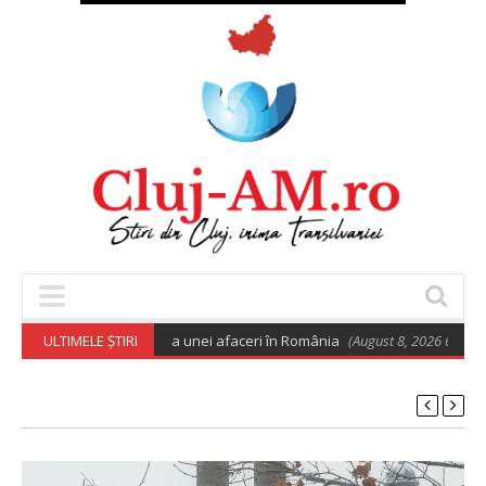
euro pentru deschiderea unei afaceri în România
ULTIMELE ȘTIRI
(August 8, 2026 6:02 am)