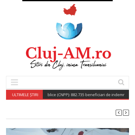
Nationala de Pensii Publice (CNPP): 882.735 beneficiari de indemnizație soc
ULTIMELE ȘTIRI