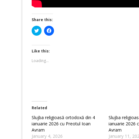
Share this:
Click
Click
to
to
share
share
on
on
Twitter
Facebook
(Opens
(Opens
Like this:
in
in
new
new
Loading...
window)
window)
Related
Slujba religioasă ortodoxă din 4
Slujba religioa
ianuarie 2026 cu Preotul Ioan
ianuarie 2026 c
Avram
Avram
January 4, 2026
January 11, 20