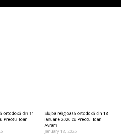
să ortodoxă din 11
Slujba religioasă ortodoxă din 18
u Preotul Ioan
ianuarie 2026 cu Preotul Ioan
Avram
26
January 18, 2026