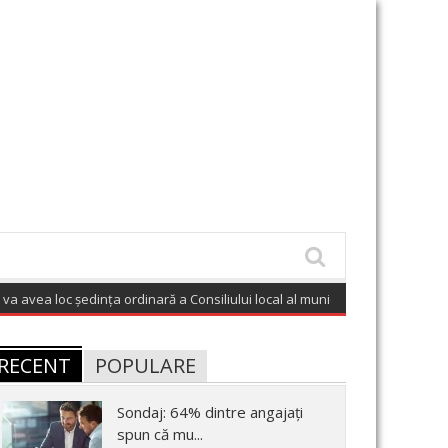
ea loc ședința ordinară a Consiliului local al municipiului Cluj-Napoca .
(Aug
RECENT
POPULARE
Sondaj: 64% dintre angajați
spun că mu...