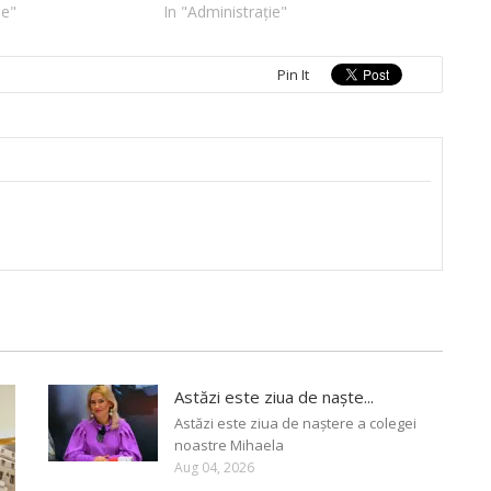
ie"
In "Administrație"
Pin It
Astăzi este ziua de naște...
Astăzi este ziua de naștere a colegei
noastre Mihaela
Aug 04, 2026