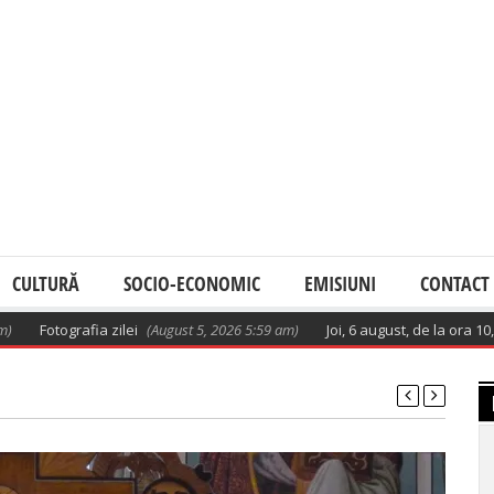
CULTURĂ
SOCIO-ECONOMIC
EMISIUNI
CONTACT
otografia zilei
(August 5, 2026 5:59 am)
Joi, 6 august, de la ora 10, va av