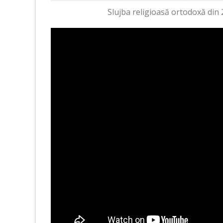
Slujba religioasă ortodoxă din