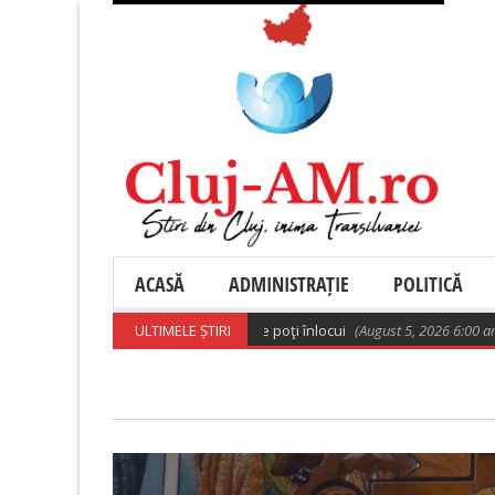
ACASĂ
ADMINISTRAȚIE
POLITICĂ
are pot înfunda arterele. Cu ce le poţi înlocui
ULTIMELE ȘTIRI
(August 5, 2026 6:00 am)
F