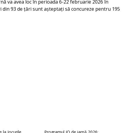
arnă va avea loc în perioada 6-22 februarie 2026 în
ivi din 93 de țări sunt așteptați să concureze pentru 195
la Jocurile
Programul JO de iarnă 2026: