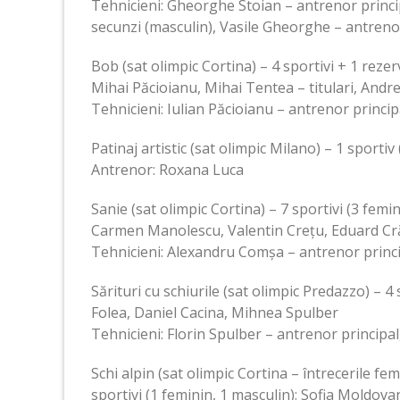
Tehnicieni: Gheorghe Stoian – antrenor princip
secunzi (masculin), Vasile Gheorghe – antrenor
Bob (sat olimpic Cortina) – 4 sportivi + 1 rez
Mihai Păcioianu, Mihai Tentea – titulari, Andre
Tehnicieni: Iulian Păcioianu – antrenor princi
Patinaj artistic (sat olimpic Milano) – 1 sportiv 
Antrenor: Roxana Luca
Sanie (sat olimpic Cortina) – 7 sportivi (3 fem
Carmen Manolescu, Valentin Crețu, Eduard Cră
Tehnicieni: Alexandru Comșa – antrenor princ
Sărituri cu schiurile (sat olimpic Predazzo) – 4
Folea, Daniel Cacina, Mihnea Spulber
Tehnicieni: Florin Spulber – antrenor princip
Schi alpin (sat olimpic Cortina – întrecerile fe
sportivi (1 feminin, 1 masculin): Sofia Moldov