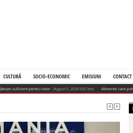
CULTURĂ
SOCIO-ECONOMIC
EMISIUNI
CONTACT
icient pentru viitor
(August 5, 2026 6:02 am)
Alimente care pot înfunda a