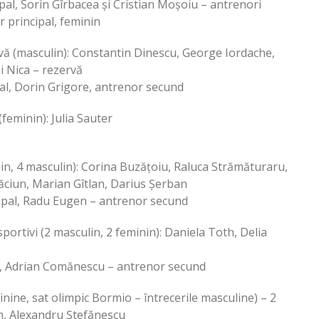
al, Sorin Gîrbacea și Cristian Moșoiu – antrenori
 principal, feminin
ervă (masculin): Constantin Dinescu, George Iordache,
i Nica – rezervă
pal, Dorin Grigore, antrenor secund
(feminin): Julia Sauter
inin, 4 masculin): Corina Buzățoiu, Raluca Strămăturaru,
ciun, Marian Gîtlan, Darius Șerban
ipal, Radu Eugen – antrenor secund
 sportivi (2 masculin, 2 feminin): Daniela Toth, Delia
al, Adrian Comănescu – antrenor secund
minine, sat olimpic Bormio – întrecerile masculine) – 2
an, Alexandru Ștefănescu