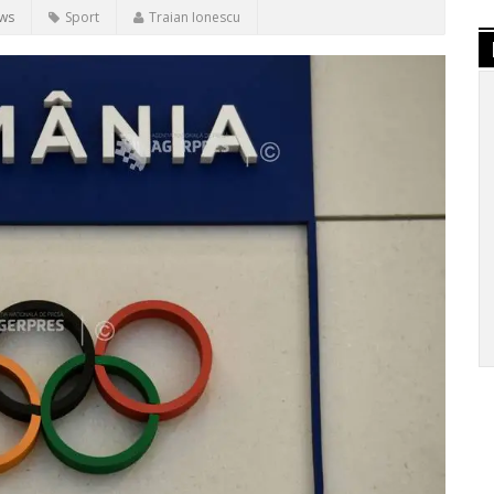
ews
Sport
Traian Ionescu