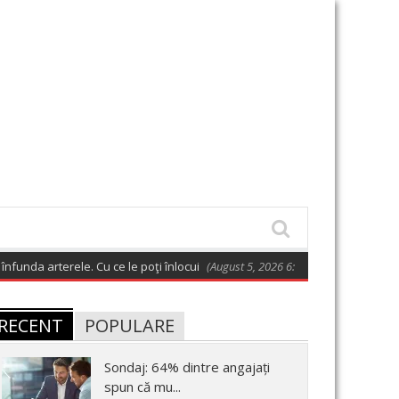
rterele. Cu ce le poţi înlocui
(August 5, 2026 6:00 am)
Fotografia zilei
(
RECENT
POPULARE
Sondaj: 64% dintre angajați
spun că mu...