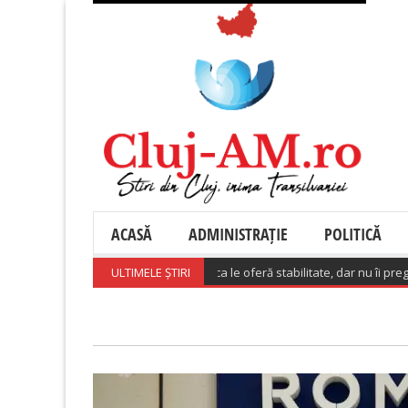
ACASĂ
ADMINISTRAȚIE
POLITICĂ
 dintre angajați spun că munca le oferă stabilitate, dar nu îi pregătește suf
ULTIMELE ȘTIRI