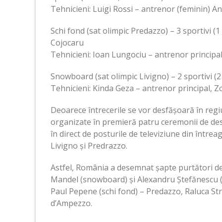
Tehnicieni: Luigi Rossi – antrenor (feminin) A
Schi fond (sat olimpic Predazzo) – 3 sportivi (1
Cojocaru
Tehnicieni: Ioan Lungociu – antrenor principa
Snowboard (sat olimpic Livigno) – 2 sportivi (2
Tehnicieni: Kinda Geza – antrenor principal, Z
Deoarece întrecerile se vor desfășoară în regiun
organizate în premieră patru ceremonii de desc
în direct de posturile de televiziune din întrea
Livigno și Predrazzo.
Astfel, România a desemnat șapte purtători de d
Mandel (snowboard) și Alexandru Ștefănescu (sch
Paul Pepene (schi fond) – Predazzo, Raluca St
d’Ampezzo.