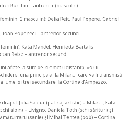
ndrei Burchiu – antrenor (masculin)
 feminin, 2 masculin): Delia Reit, Paul Pepene, Gabriel
l, Ioan Poponeci – antrenor secund
 feminin): Kata Mandel, Henrietta Bartalis
oltan Reisz – antrenor secund
i aflate la sute de kilometri distanță, vor fi
hidere: una principala, la Milano, care va fi transmisă
ga lume, și trei secundare, la Cortina d’Ampezzo,
rapel: Julia Sauter (patinaj artistic) – Milano, Kata
i alpin) – Livigno, Daniela Toth (schi sărituri) și
rămăturraru (sanie) și Mihai Tentea (bob) – Cortina