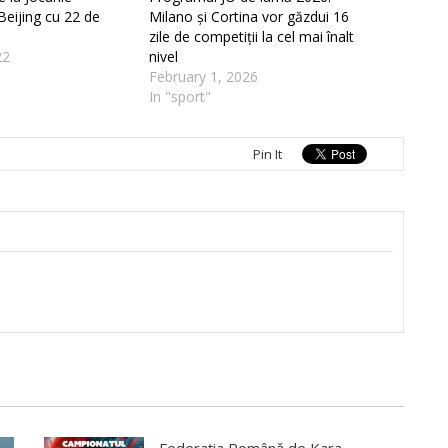
Beijing cu 22 de
Milano și Cortina vor găzdui 16
zile de competiții la cel mai înalt
22
nivel
February 1, 2026
In "sport"
Pin It