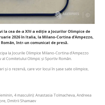
 la cea de-a XIV-a ediție a Jocurilor Olimpice de
ruarie 2026 în Italia, la Milano-Cortina d’Ampezzo,
iv Român, într-un comunicat de presă.
cipa la Jocurile Olimpice Milano-Cortina d’Ampezzo
v al Comitetului Olimpic și Sportiv Român.
ari și o rezervă, care vor locui în șase sate olimpice,
2 feminin, 4 masculin): Anastasia Tolmacheva, Andreea
ore, Dmitrii Shamaev