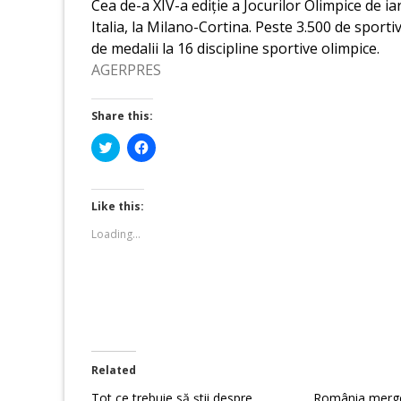
Cea de-a XIV-a ediție a Jocurilor Olimpice de i
Italia, la Milano-Cortina. Peste 3.500 de sport
de medalii la 16 discipline sportive olimpice.
AGERPRES
Share this:
Click
Click
to
to
share
share
on
on
Twitter
Facebook
(Opens
(Opens
Like this:
in
in
new
new
Loading...
window)
window)
Related
Tot ce trebuie să știi despre
România merge 